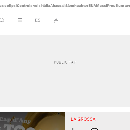
es eclipsi
Controls vols Itàlia
Abascal Sánchez
Iran EUA
Messi
Preu llum av
LA GROSSA