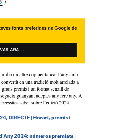
 teves fonts preferides de Google de
IVAR ARA →
arriba un altre cop per tancar l’any amb
a convertit en una tradició molt arrelada a
 grans premis i un format senzill de
va segueix guanyant adeptes any rere any. A
necessites saber sobre l’edició 2024.
4, DIRECTE | Horari, premis i
d'Any 2024: números premiats |