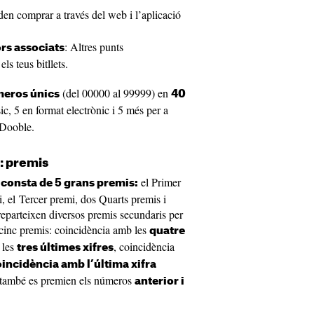
en comprar a través del web i l’aplicació
: Altres punts
rs associats
ls teus bitllets.
(del 00000 al 99999) en
eros únics
40
sic, 5 en format electrònic i 5 més per a
 Dooble.
: premis
el Primer
 consta de
5 grans premis:
, el Tercer premi, dos Quarts premis i
eparteixen diversos premis secundaris per
 cinc premis: coincidència amb les
quatre
 les
, coincidència
tres últimes xifres
oincidència amb l’
última xifra
 també es premien els números
anterior i