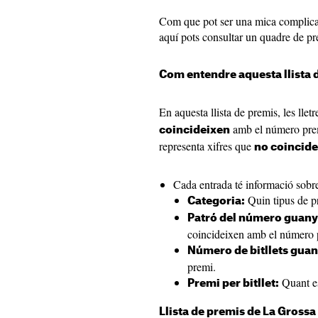
Com que pot ser una mica complicat
aquí pots consultar un quadre de pr
Com entendre aquesta llista 
En aquesta llista de premis, les llet
amb el número prem
coincideixen
representa xifres que
no coincid
Cada entrada té informació sobr
Quin tipus de pr
Categoria:
Patró del número guany
coincideixen amb el número 
Número de bitllets gua
premi.
Quant es
Premi per bitllet:
Llista de premis de La Gross