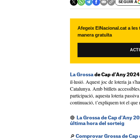
SEGUIR A
Afegeix ElNacional.cat a les
manera gratuïta
ACT
La Grossa
de Cap d’Any 2024
il·lusió. Aquest joc de loteria ja s'h
Catalunya. Amb bitllets accessibles,
participació, aquesta loteria passi
continuació, t’expliquem tot el que 
🔴
La Grossa de Cap d'Any 202
última hora del sorteig
🔎
Comprovar Grossa de Cap 