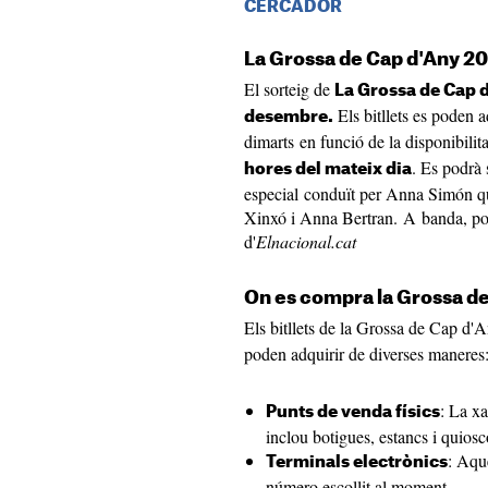
CERCADOR
La Grossa de Cap d'Any 202
El sorteig de
La Grossa de Cap d
Els bitllets es poden a
desembre.
dimarts en funció de la disponibilit
. Es podrà
hores del mateix dia
especial conduït per Anna Simón q
Xinxó i Anna Bertran. A banda, podr
d'
Elnacional.cat
On es compra la Grossa d
Els bitllets de la Grossa de Cap d
poden adquirir de diverses maneres
: La x
Punts de venda físics
inclou botigues, estancs i quiosc
: Aqu
Terminals electrònics
número escollit al moment.