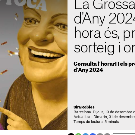
La Grossa
d'Any 2024
hora és, p
sorteig i 
Consulta l'horari i els 
d'Any 2024
Sira Robles
Barcelona. Dijous, 19 de desembre 
Actualitzat: Dimarts, 31 de desemb
Temps de lectura: 5 minuts