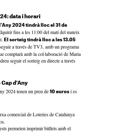
4: data i horari
’Any 2024 tindrà lloc el 31 de
dquirir fins a les 11:00 del matí del mateix
at.
El sorteig tindrà lloc a les 13.05
 seguir a través de TV3, amb un programa
ue comptarà amb la col·laboració de Maria
eu seguir el sorteig en directe a través
e Cap d'Any
'Any 2024 tenen un preu de
i es
10 euros
:
arxa comercial de Loteries de Catalunya
os.
ests permeten imprimir bitllets amb el