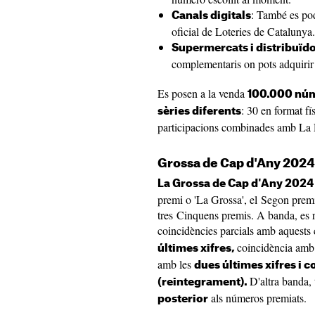
: També es pod
Canals digitals
oficial de Loteries de Catalunya.
Supermercats i distribuïdo
complementaris on pots adquirir e
Es posen a la venda
100.000 núm
: 30 en format fí
sèries diferents
participacions combinades amb La
Grossa de Cap d'Any 2024
La Grossa de Cap d'Any 2024
premi o 'La Grossa', el Segon premi
tres Cinquens premis. A banda, es r
coincidències parcials amb aquests
coincidència amb
últimes xifres,
amb les
dues últimes xifres i c
D'altra banda,
(reintegrament)
.
als números premiats.
posterior