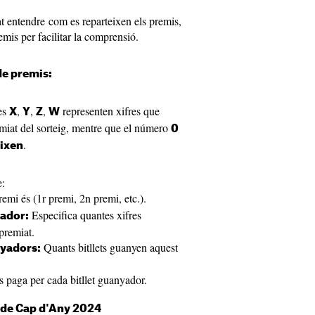
 entendre com es reparteixen els premis,
emis per facilitar la comprensió.
de premis:
res
,
,
,
representen xifres que
X
Y
Z
W
iat del sorteig, mentre que el número
0
.
eixen
e:
emi és (1r premi, 2n premi, etc.).
Especifica quantes xifres
ador:
premiat.
Quants bitllets guanyen aquest
nyadors:
 paga per cada bitllet guanyador.
a de Cap d'Any 2024