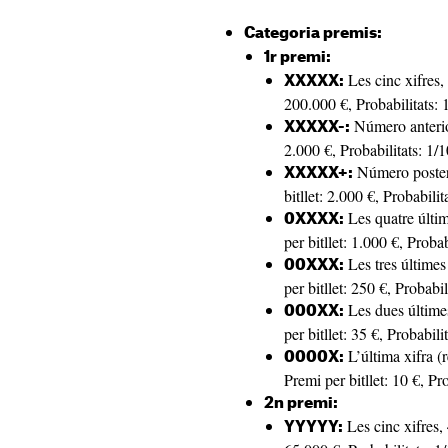
Categoria premis:
1r premi:
Les cinc xifres, 
XXXXX:
200.000 €, Probabilitats:
Número anterior
XXXXX-:
2.000 €, Probabilitats: 1/
Número posteri
XXXXX+:
bitllet: 2.000 €, Probabili
Les quatre últim
0XXXX:
per bitllet: 1.000 €, Proba
Les tres últimes
00XXX:
per bitllet: 250 €, Probabil
Les dues últimes
000XX:
per bitllet: 35 €, Probabili
L’última xifra (
0000X:
Premi per bitllet: 10 €, Pr
2n premi:
Les cinc xifres, 
YYYYY: