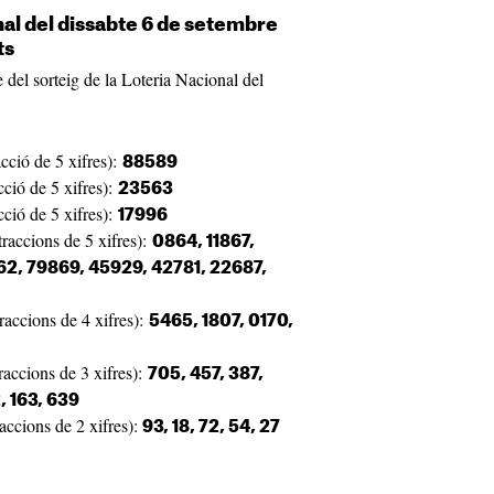
al del dissabte 6 de setembre
ts
e del sorteig de la Loteria Nacional del
cció de 5 xifres):
88589
ció de 5 xifres):
23563
ció de 5 xifres):
17996
raccions de 5 xifres):
0864, 11867,
2, 79869, 45929, 42781, 22687,
raccions de 4 xifres):
5465, 1807, 0170,
raccions de 3 xifres):
705, 457, 387,
2, 163, 639
accions de 2 xifres):
93, 18, 72, 54, 27