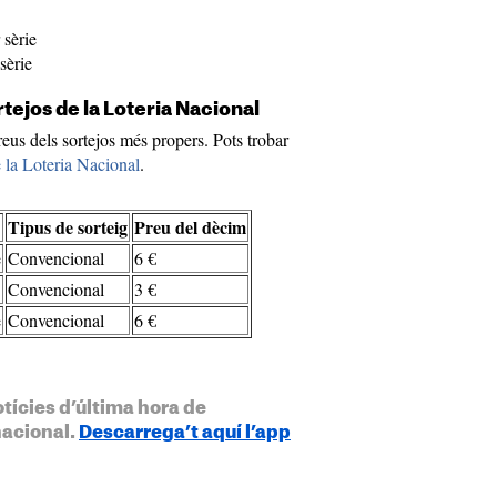
 sèrie
sèrie
tejos de la Loteria Nacional
reus dels sortejos més propers. Pots trobar
 la Loteria Nacional
.
Tipus de sorteig
Preu del dècim
e
Convencional
6 €
Convencional
3 €
e
Convencional
6 €
otícies d’última hora de
nacional.
Descarrega’t aquí l’app