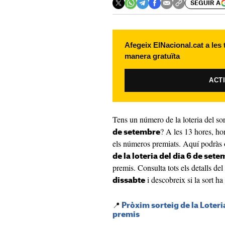
SEGUIR A
Afegeix ElNacional.cat a les
manera gratuïta
ACT
Tens un número de la loteria del sor
? A les 13 hores, hor
de setembre
els números premiats. Aquí podràs
de la loteria del dia 6 de set
premis. Consulta tots els detalls del
i descobreix si la sort ha 
dissabte
📍
Pròxim sorteig de la Loteri
premis