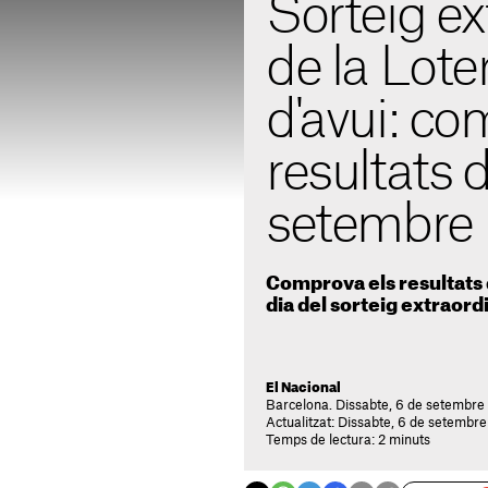
Sorteig ex
de la Lote
d'avui: co
resultats 
setembre
Comprova els resultats d
dia del sorteig extraor
El Nacional
Barcelona. Dissabte, 6 de setembre
Actualitzat: Dissabte, 6 de setembre
Temps de lectura: 2 minuts