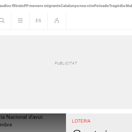
udios filtrats
PP menors migrants
Catalunya nou cim
Peinado
Tragèdia Ma
LOTERIA