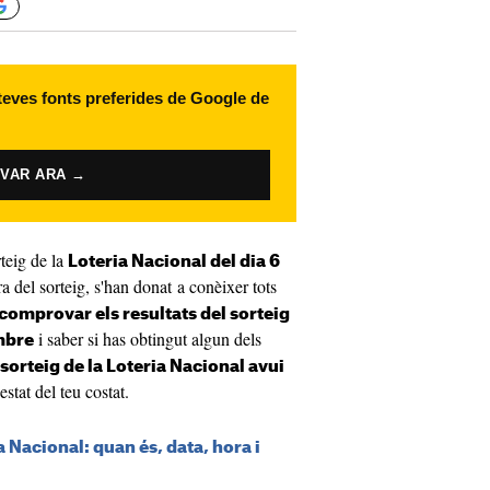
 teves fonts preferides de Google de
IVAR ARA →
teig de la
Loteria Nacional del dia 6
a del sorteig, s'han donat a conèixer tots
comprovar els resultats del sorteig
i saber si has obtingut algun dels
embre
sorteig de la Loteria Nacional avui
estat del teu costat.
a Nacional: quan és, data, hora i