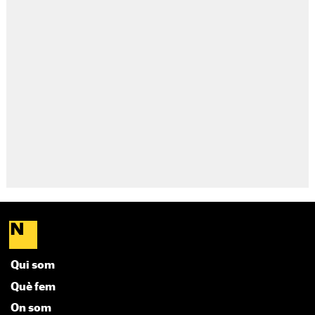
Qui som
Què fem
On som