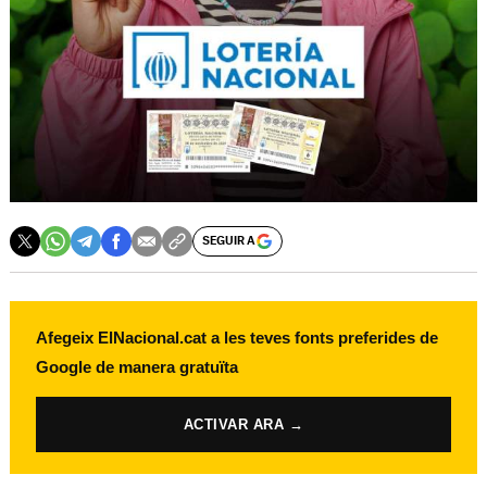
SEGUIR A
Afegeix ElNacional.cat a les teves fonts preferides de
Google de manera gratuïta
ACTIVAR ARA →