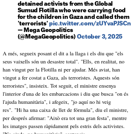
detained activists from the Global
Sumud Flotilla who were carrying food
for the children in Gaza and called them
'terrorists'
pic.twitter.com/zUYvaPJSCn
— Mega Geopolitics
(@MegaGeopolitics)
October 3, 2025
A més, segueix posant el dit a la llaga i els diu que "els
seus vaixells són un desastre total". "Ells, en realitat, no
han vingut per la Flotilla ni per ajudar. Més aviat, han
vingut a fer costat a Gaza, als terroristes. Aquests són
terroristes", insisteix. Tot seguit, el ministre ensenya
l'interior d'una de les embarcacions i diu que busca "on és
l'ajuda humanitària", i afegeix, "jo aquí no hi veig
res". "Hi ha una caixa de llet de fórmula", diu el ministre,
per després afirmar: "Això era tot una gran festa", mentre
les imatges passen ràpidament pels estris dels activistes.
"No ajuda, no humanitària", sentencia.