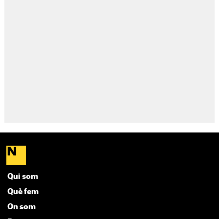
Qui som
Què fem
On som