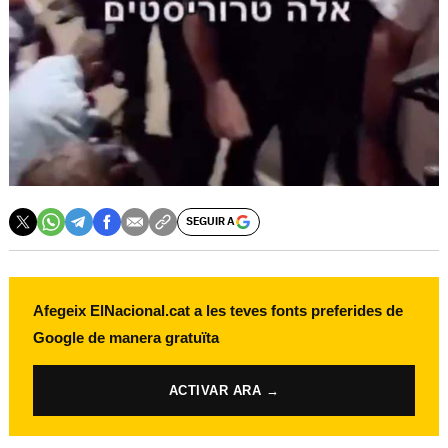
SEGUIR A
Afegeix ElNacional.cat a les teves fonts preferides de
Google de manera gratuïta
ACTIVAR ARA →