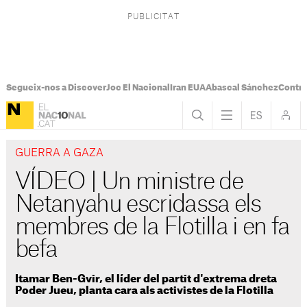
Segueix-nos a Discover
Joc El Nacional
Iran EUA
Abascal Sánchez
Control
GUERRA A GAZA
VÍDEO | Un ministre de
Netanyahu escridassa els
membres de la Flotilla i en fa
befa
Itamar Ben-Gvir, el líder del partit d'extrema dreta
Poder Jueu, planta cara als activistes de la Flotilla