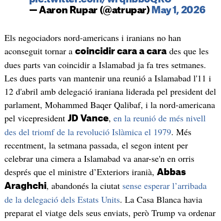
— Aaron Rupar (@atrupar)
May 1, 2026
Els negociadors nord-americans i iranians no han
aconseguit tornar a
des que les
coincidir cara a cara
dues parts van coincidir a Islamabad ja fa tres setmanes.
Les dues parts van mantenir una reunió a Islamabad l'11 i
12 d'abril amb delegació iraniana liderada pel president del
parlament, Mohammed Baqer Qalibaf, i la nord-americana
pel vicepresident
,
en la reunió de més nivell
JD Vance
des del triomf de la revolució Islàmica el 1979
. Més
recentment, la setmana passada, el segon intent per
celebrar una cimera a Islamabad va anar-se'n en orris
després que el ministre d’Exteriors iranià,
Abbas
, abandonés la ciutat
sense esperar l’arribada
Araghchi
de la delegació dels Estats Units
. La Casa Blanca havia
preparat el viatge dels seus enviats, però Trump va ordenar