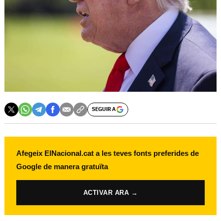
SEGUIR A
Afegeix ElNacional.cat a les teves fonts preferides de
Google de manera gratuïta
ACTIVAR ARA →