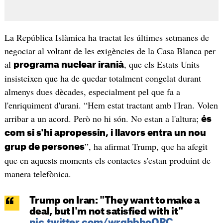
La República Islàmica ha tractat les últimes setmanes de
negociar al voltant de les exigències de la Casa Blanca per
al
, que els Estats Units
programa nuclear iranià
insisteixen que ha de quedar totalment congelat durant
almenys dues dècades, especialment pel que fa a
l'enriquiment d'urani. “Hem estat tractant amb l'Iran. Volen
arribar a un acord. Però no hi són. No estan a l'altura;
és
com si s'hi apropessin, i llavors entra un nou
”, ha afirmat Trump, que ha afegit
grup de persones
que en aquests moments els contactes s'estan produint de
manera telefònica.
Trump on Iran: "They want to make a
deal, but I'm not satisfied with it"
pic.twitter.com/wrqhbboQRC