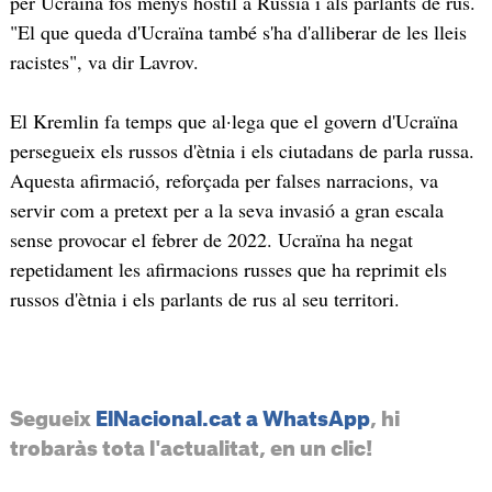
per Ucraïna fos menys hostil a Rússia i als parlants de rus.
"El que queda d'Ucraïna també s'ha d'alliberar de les lleis
racistes", va dir Lavrov.
El Kremlin fa temps que al·lega que el govern d'Ucraïna
persegueix els russos d'ètnia i els ciutadans de parla russa.
Aquesta afirmació, reforçada per falses narracions, va
servir com a pretext per a la seva invasió a gran escala
sense provocar el febrer de 2022. Ucraïna ha negat
repetidament les afirmacions russes que ha reprimit els
russos d'ètnia i els parlants de rus al seu territori.
Segueix
ElNacional.cat a WhatsApp
, hi
trobaràs tota l'actualitat, en un clic!