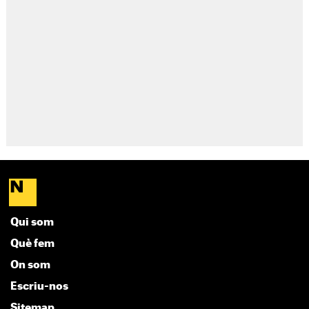
Qui som
Què fem
On som
Escriu-nos
Sitemap