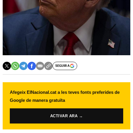
SEGUIR A
Afegeix ElNacional.cat a les teves fonts preferides de
Google de manera gratuïta
ACTIVAR ARA →