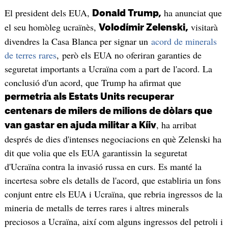
El president dels EUA,
ha anunciat que
Donald Trump,
el seu homòleg ucraïnès,
visitarà
Volodímir Zelenski,
divendres la Casa Blanca per signar un
acord de minerals
de terres rares
, però els EUA no oferiran garanties de
seguretat importants a Ucraïna com a part de l'acord. La
conclusió d'un acord, que Trump ha afirmat que
permetria als Estats Units recuperar
centenars de milers de milions de dòlars que
, ha arribat
van gastar en ajuda militar a Kíiv
després de dies d'intenses negociacions en què Zelenski ha
dit que volia que els EUA garantissin la seguretat
d'Ucraïna contra la invasió russa en curs. Es manté la
incertesa sobre els detalls de l'acord, que establiria un fons
conjunt entre els EUA i Ucraïna, que rebria ingressos de la
mineria de metalls de terres rares i altres minerals
preciosos a Ucraïna, així com alguns ingressos del petroli i