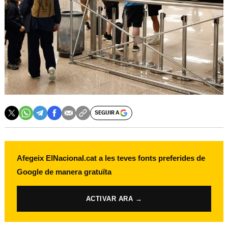
SEGUIR A
Afegeix ElNacional.cat a les teves fonts preferides de
Google de manera gratuïta
ACTIVAR ARA →