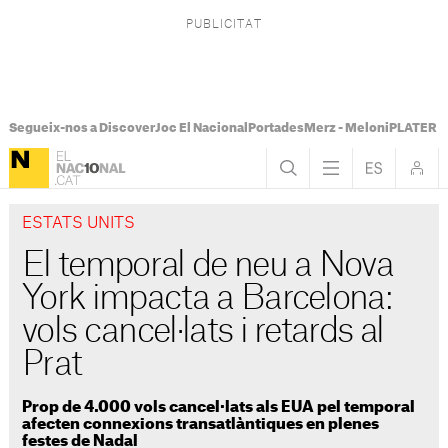
Segueix-nos a Discover
Joc El Nacional
Portades
Merz - Meloni
PLATER Te
ESTATS UNITS
El temporal de neu a Nova
York impacta a Barcelona:
vols cancel·lats i retards al
Prat
Prop de 4.000 vols cancel·lats als EUA pel temporal
afecten connexions transatlàntiques en plenes
festes de Nadal