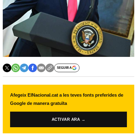
SEGUIR A
Afegeix ElNacional.cat a les teves fonts preferides de
Google de manera gratuïta
ACTIVAR ARA →