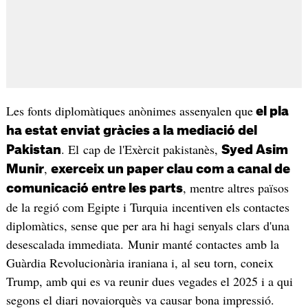
Les fonts diplomàtiques anònimes assenyalen que
el pla
ha estat enviat gràcies a la mediació del
. El cap de l'Exèrcit pakistanès,
Pakistan
Syed Asim
,
Munir
exerceix un paper clau com a canal de
, mentre altres països
comunicació entre les parts
de la regió com Egipte i Turquia incentiven els contactes
diplomàtics, sense que per ara hi hagi senyals clars d'una
desescalada immediata. Munir manté contactes amb la
Guàrdia Revolucionària iraniana i, al seu torn, coneix
Trump, amb qui es va reunir dues vegades el 2025 i a qui
segons el diari novaiorquès va causar bona impressió.