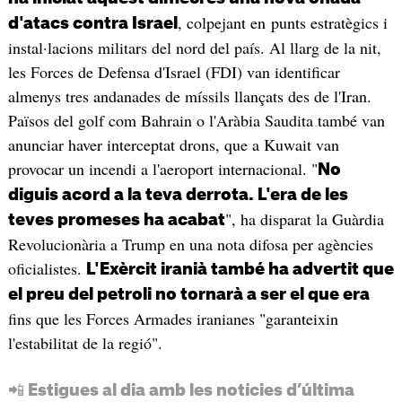
, colpejant en punts estratègics i
d'atacs contra Israel
instal·lacions militars del nord del país. Al llarg de la nit,
les Forces de Defensa d'Israel (FDI) van identificar
almenys tres andanades de míssils llançats des de l'Iran.
Països del golf com Bahrain o l'Aràbia Saudita també van
anunciar haver interceptat drons, que a Kuwait van
provocar un incendi a l'aeroport internacional. "
No
diguis acord a la teva derrota. L'era de les
", ha disparat la Guàrdia
teves promeses ha acabat
Revolucionària a Trump en una nota difosa per agències
oficialistes.
L'Exèrcit iranià també ha advertit que
el preu del petroli no tornarà a ser el que era
fins que les Forces Armades iranianes "garanteixin
l'estabilitat de la regió".
📲 Estigues al dia amb les notícies d’última