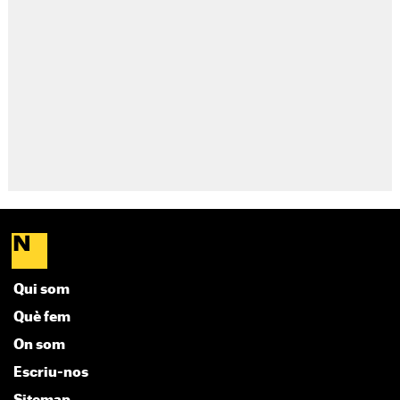
Qui som
Què fem
On som
Escriu-nos