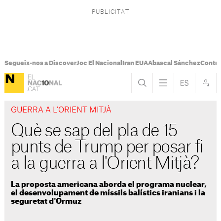
Segueix-nos a Discover
Joc El Nacional
Iran EUA
Abascal Sánchez
Control
GUERRA A L'ORIENT MITJÀ
Què se sap del pla de 15
punts de Trump per posar fi
a la guerra a l'Orient Mitjà?
La proposta americana aborda el programa nuclear,
el desenvolupament de míssils balístics iranians i la
seguretat d'Ormuz