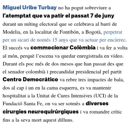
no ha pogut sobreviure a
Miguel Uribe Turbay
l’atemptat que va patir el passat 7 de juny
durant un míting electoral que se celebrava al barri de
Modelia, en la localitat de Fontibón, a Bogotà,
perpetrat
per un sicari de només 15 anys que va actuar per encàrrec
.
El succés va
i va fer a volta
commocionar Colòmbia
al món, perquè l’escena va quedar enregistrada en vídeo.
Durant els poc més de dos mesos que han passat des que
el senador colombià i precandidat presidencial pel partit
va rebre tres impactes de bala,
Centro Democrático
dos al cap i un en la cama esquerra, es va mantenir
hospitalitat a la Unitat de Cures Intensives (UCI) de la
Fundació Santa Fe, on va ser sotmès a
diverses
i va romandre crític
cirurgies neuroquirúrgiques
fins a la seva mort aquest dilluns.