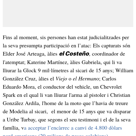
Fins al moment, sis persones han estat judicialitzades per
la seva presumpta participació en l’atac: Els capturats són
Elder José Arteaga, àlies
, coordinador de
el Costeño
l'atemptat; Katerine Martínez, àlies Gabriela, qui li va
lliurar la Glock 9 mil·límetres al sicari de 15 anys; William
González Cruz, àlies el
Viejo
o
el Herman
o; Carlos
Eduardo Mora, el conductor del vehicle, un Chevrolet
Spark en el qual li van lliurar l'arma al pistoler i Christian
González Ardila, l'home de la moto que l’havia de treure
de Modelia al sicari, el menor de 15 anys que va disparar
a Uribe Turbay, que segons el seu testimoni i el de la seva
família, v
a acceptar l’encàrrec a canvi de 4.800 dòlars
nord-americans (20 milions de pesos colobians)
.