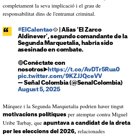
completament la seva implicació i el grau de
responsabilitat dins de l'entramat criminal.
#ElCalentao
🥘 | Alias 'El Zarco
Aldinever', segundo comandante de la
Segunda Marquetalia, habría sido
asesinado en combate.
🔴Conéctate con
nosotros▶️
https://t.co/AvDTr5Rua0
pic.twitter.com/9KZJJQceVV
— Señal Colombia (@SenalColombia)
August 5, 2025
Márquez i la Segunda Marquetalia podrien haver tingut
per atemptar contra Miguel
motivacions polítiques
Uribe Turbay, que
apuntava a candidat de la dreta
relacionades
per les eleccions del 2026,