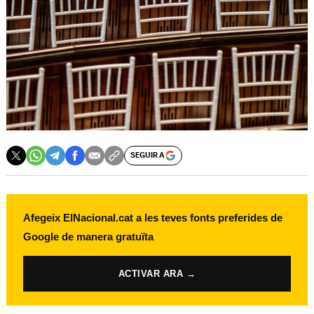
SEGUIR A
Afegeix ElNacional.cat a les teves fonts preferides de
Google de manera gratuïta
ACTIVAR ARA →