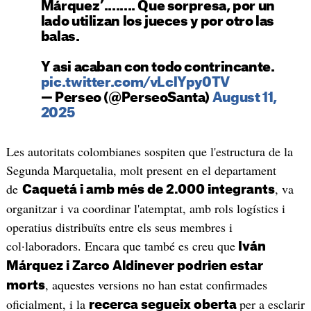
Márquez’........ Que sorpresa, por un
lado utilizan los jueces y por otro las
balas.
Y asi acaban con todo contrincante.
pic.twitter.com/vLclYpy0TV
— Perseo (@PerseoSanta)
August 11,
2025
Les autoritats colombianes sospiten que l'estructura de la
Segunda Marquetalia, molt present en el departament
de
, va
Caquetá i amb més de 2.000 integrants
organitzar i va coordinar l'atemptat, amb rols logístics i
operatius distribuïts entre els seus membres i
col·laboradors. Encara que també es creu que
Iván
Márquez i Zarco Aldinever podrien estar
, aquestes versions no han estat confirmades
morts
oficialment, i la
per a esclarir
recerca segueix oberta