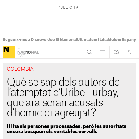
Segueix-nos a Discover
Joc El Nacional
Ultimàtum Itàlia
Meloni Espanya
COLÒMBIA
Què se sap dels autors de
l’atemptat d’Uribe Turbay,
que ara seran acusats
d’homicidi agreujat?
Hi ha sis persones processades, però les autoritats
encara busquen els veritables cervells