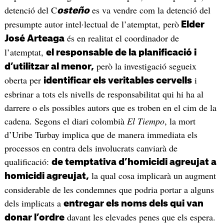
detenció del C
es va vendre com la detenció del
osteño
presumpte autor intel·lectual de l’atemptat, però
Elder
és en realitat el coordinador de
José Arteaga
l’atemptat,
el responsable de la planificació i
però la investigació segueix
d’utilitzar al menor,
oberta per
i
identificar els veritables cervells
esbrinar a tots els nivells de responsabilitat qui hi ha al
darrere o els possibles autors que es troben en el cim de la
cadena. Segons el diari colombià
El Tiempo
, la mort
d’Uribe Turbay implica que de manera immediata els
processos en contra dels involucrats canviarà de
qualificació:
de temptativa d’homicidi agreujat a
la qual cosa implicarà un augment
homicidi agreujat,
considerable de les condemnes que podria portar a alguns
dels implicats a
entregar els noms dels qui van
davant les elevades penes que els espera.
donar l’ordre