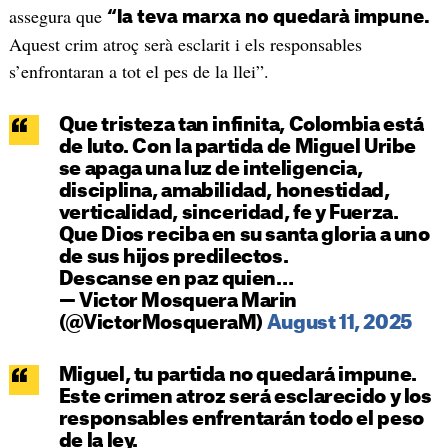
assegura que
“la teva marxa no quedarà impune.
Aquest crim atroç serà esclarit i els responsables
s’enfrontaran a tot el pes de la llei”.
Que tristeza tan infinita, Colombia está
de luto. Con la partida de Miguel Uribe
se apaga una luz de inteligencia,
disciplina, amabilidad, honestidad,
verticalidad, sinceridad, fe y Fuerza.
Que Dios reciba en su santa gloria a uno
de sus hijos predilectos.
Descanse en paz quien…
— Victor Mosquera Marin
(@VictorMosqueraM)
August 11, 2025
Miguel, tu partida no quedará impune.
Este crimen atroz será esclarecido y los
responsables enfrentarán todo el peso
de la ley.