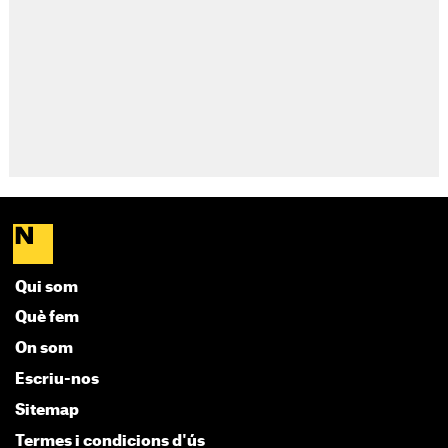
Qui som
Què fem
On som
Escriu-nos
Sitemap
Termes i condicions d'ús