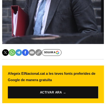
SEGUIR A
Afegeix ElNacional.cat a les teves fonts preferides de
Google de manera gratuïta
ACTIVAR ARA →