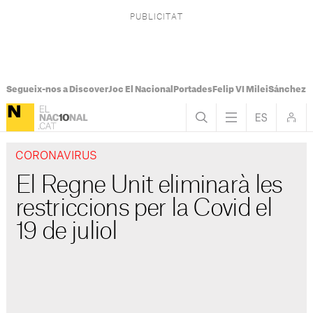
Segueix-nos a Discover
Joc El Nacional
Portades
Felip VI Milei
Sánchez 
CORONAVIRUS
El Regne Unit eliminarà les
restriccions per la Covid el
19 de juliol