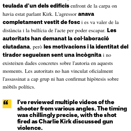
enfront de la carpa on
teulada d'un dels edificis
havia estat parlant Kirk. L'agressor
anava
i es va valer de la
completament vestit de fosc
distància i la bullícia de l'acte per poder escapar.
Les
autoritats han demanat la col·laboració
, però
ciutadana
les motivacions i la identitat del
i no
tirador segueixen sent una incògnita
existeixen dades concretes sobre l'autoria en aquests
moments. Les autoritats no han vinculat oficialment
l'assassinat a cap grup ni han confirmat hipòtesis sobre
mòbils polítics.
I’ve reviewed multiple videos of the
shooter from various angles. The timing
was chillingly precise, with the shot
fired as Charlie Kirk discussed gun
violence.