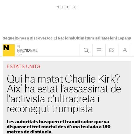
Segueix-nos a Discover
Joc El Nacional
Ultimàtum Itàlia
Meloni Espanya
ESTATS UNITS
Qui ha matat Charlie Kirk?
Així ha estat l’assassinat de
l’activista d’ultradreta i
reconegut trumpista
Les autoritats busquen el franctirador que va
disparar el tret mortal des d'una teulada a 180
metres de distància