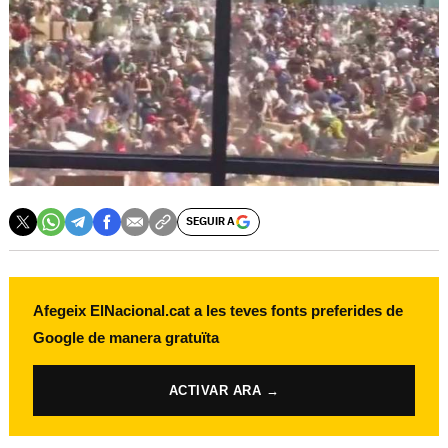
SEGUIR A
Afegeix ElNacional.cat a les teves fonts preferides de
Google de manera gratuïta
ACTIVAR ARA →