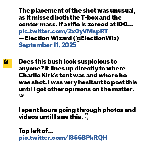
The placement of the shot was unusual,
as it missed both the T-box and the
center mass. If a rifle is zeroed at 100…
pic.twitter.com/2x0yVMspRT
— Election Wizard (@ElectionWiz)
September 11, 2025
Does this bush look suspicious to
anyone? It lines up directly to where
Charlie Kirk’s tent was and where he
was shot. I was very hesitant to post this
until I got other opinions on the matter.
🚨
I spent hours going through photos and
videos until I saw this. 👇
Top left of…
pic.twitter.com/I856BPkRQH