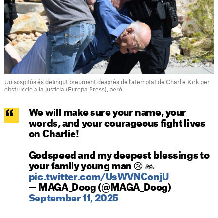
Un sospitós és detingut breument després de l'atemptat de Charlie Kirk per
obstrucció a la justicia (Europa Press), però
We will make sure your name, your
words, and your courageous fight lives
on Charlie!
Godspeed and my deepest blessings to
your family young man 😢 🙏
pic.twitter.com/UsWVNConjU
— MAGA_Doog (@MAGA_Doog)
September 11, 2025