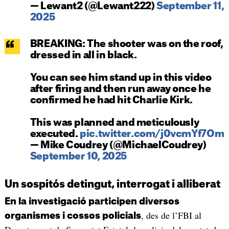
— Lewant2 (@Lewant222)
September 11,
2025
BREAKING: The shooter was on the roof,
dressed in all in black.
You can see him stand up in this video
after firing and then run away once he
confirmed he had hit Charlie Kirk.
This was planned and meticulously
executed.
pic.twitter.com/j0vcmYf7Om
— Mike Coudrey (@MichaelCoudrey)
September 10, 2025
Un sospitós detingut, interrogat i alliberat
En la investigació participen diversos
, des de l’FBI al
organismes i cossos policials