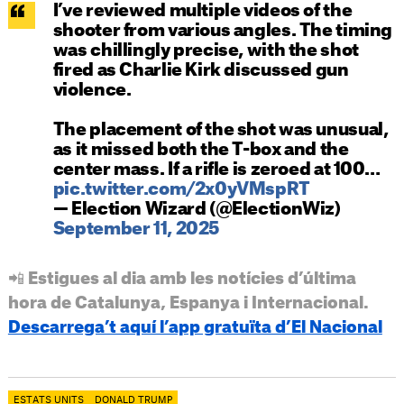
I’ve reviewed multiple videos of the
shooter from various angles. The timing
was chillingly precise, with the shot
fired as Charlie Kirk discussed gun
violence.
The placement of the shot was unusual,
as it missed both the T-box and the
center mass. If a rifle is zeroed at 100…
pic.twitter.com/2x0yVMspRT
— Election Wizard (@ElectionWiz)
September 11, 2025
📲 Estigues al dia amb les notícies d’última
hora de Catalunya, Espanya i Internacional.
Descarrega’t aquí l’app gratuïta d’El Nacional
ESTATS UNITS
DONALD TRUMP