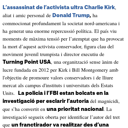
,
L’assassinat de l’activista ultra Charlie Kirk
aliat i amic personal de
ha
Donald Trump
,
commocionat profundament la societat nord-americana i
ha generat una enorme repercussió política. El país viu
moments de màxima tensió per l’atemptat que ha provocat
la mort d’aquest activista conservador, figura clau del
moviment juvenil trumpista i director executiu de
, una organització sense ànim de
Turning Point USA
lucre fundada en 2012 per Kirk i Bill Montgomery amb
l'objectiu de promoure valors conservadors i de lliure
mercat als campus d'instituts i universitats dels Estats
Units.
La policia i l’FBI estan bolcats en la
del magnicidi,
investigació per esclarir l’autoria
que s’ha convertit en
. La
una prioritat nacional
investigació segueix oberta per identificar l’autor del tret
que
un franctirador va realitzar des d’una