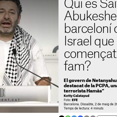
Qui és Sai
Abukeshek,
barceloní 
Israel que
començat 
fam?
El govern de Netanyahu
destacat de la PCPA, un
terrorista Hamàs”
Ketty Calatayud
Foto:
EFE
Barcelona. Dissabte, 2 de maig de 2
Temps de lectura: 4 minuts