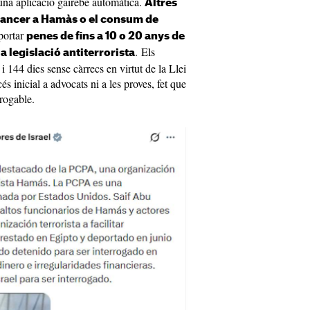
 una aplicació gairebé automàtica.
Altres
inancer a Hamàs o el consum de
ortar
penes de fins a 10 o 20 anys de
. Els
a legislació antiterrorista
i 144 dies sense càrrecs en virtut de la Llei
s inicial a advocats ni a les proves, fet que
rrogable.