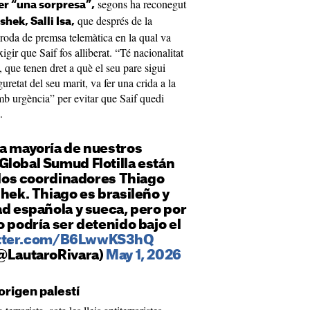
segons ha reconegut
er “una sorpresa”,
que després de la
hek, Salli Isa,
 roda de premsa telemàtica en la qual va
exigir que Saif fos alliberat. “Té nacionalitat
, que tenen dret a què el seu pare sigui
guretat del seu marit, va fer una crida a la
mb urgència” per evitar que Saif quedi
.
La mayoría de nuestros
Global Sumud Flotilla están
í los coordinadores Thiago
shek. Thiago es brasileño y
ad española y sueca, pero por
o podría ser detenido bajo el
itter.com/B6LwwKS3hQ
(@LautaroRivara)
May 1, 2026
origen palestí