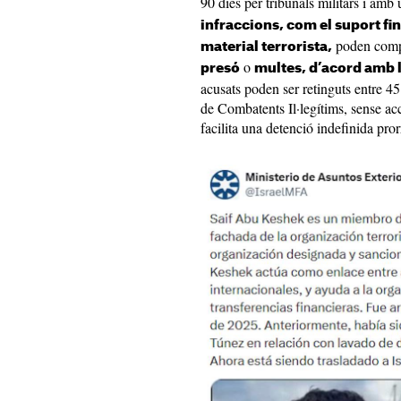
90 dies per tribunals militars i amb
infraccions, com el suport f
poden comp
material terrorista,
o
presó
multes, d’acord amb l
acusats poden ser retinguts entre 45 
de Combatents Il·legítims, sense accé
facilita una detenció indefinida pro