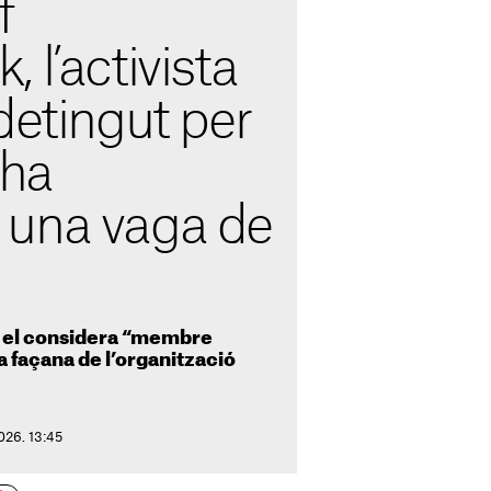
f
 l’activista
detingut per
 ha
una vaga de
 el considera “membre
a façana de l’organització
026. 13:45