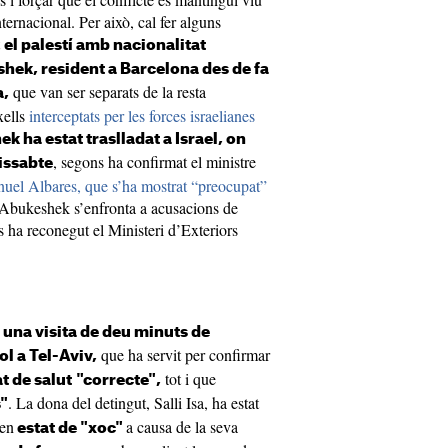
nternacional. Per això, cal fer alguns
t
el palestí amb nacionalitat
hek, resident a Barcelona des de fa
que van ser separats de la resta
a,
xells
interceptats per les forces israelianes
k ha estat traslladat a Israel, on
, segons ha confirmat el ministre
issabte
uel Albares, que s’ha mostrat “preocupat”
Abukeshek s’enfronta a acusacions de
s ha reconegut el Ministeri d’Exteriors
t
una visita de deu minuts de
que ha servit per confirmar
l a Tel-Aviv,
tot i que
t de salut
"correcte",
. La dona del detingut, Salli Isa, ha estat
s"
 en
a causa de la seva
estat de "xoc"