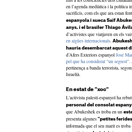
en l’agenda mediàtica i la política i
sacrificis, com els que ara estan fen
espanyola i sueca Saif Abukes
anys, i el brasiler Thiago Ávil
d’activistes que viatjaven en els vai
en aigües internacionals
.
Abukeshe
hauria desembarcat aquest d
d’Afers Exteriors espanyol
José Man
pel que ha considerat “un segrest”.
pertinença a banda terrorista, segon
Israelià.
En estat de "xoc"
L'activista palestí-espanyol ha rebu
personal del consolat espanyo
que Abukeshek es troba en un
esta
presenta algunes
"petites feride
informada que el seu marit es troba