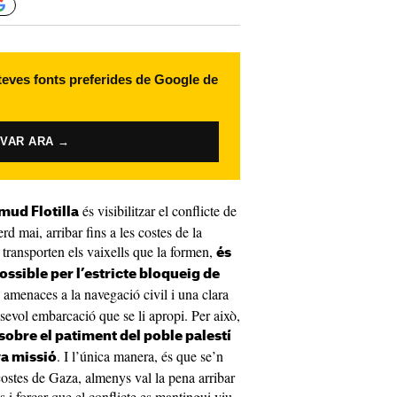
 teves fonts preferides de Google de
IVAR ARA →
és visibilitzar el conflicte de
mud Flotilla
d mai, arribar fins a les costes de la
transporten els vaixells que la formen,
és
ssible per l’estricte bloqueig de
, amenaces a la navegació civil i una clara
lsevol embarcació que se li apropi. Per això,
sobre el patiment del poble palestí
. I l’única manera, és que se’n
va missió
s costes de Gaza, almenys val la pena arribar
s i forçar que el conflicte es mantingui viu