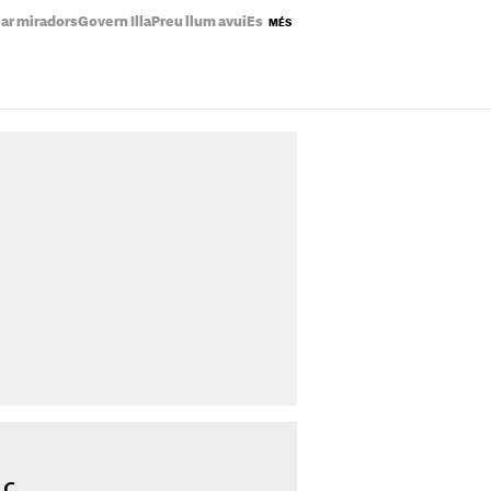
lar miradors
Govern Illa
Preu llum avui
Estrenes Netflix
Plans Catalunya ago
MÉS