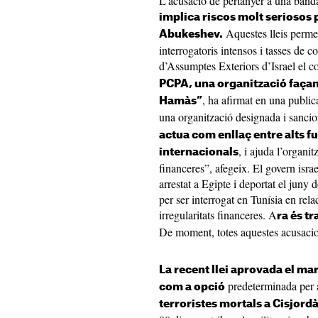
L’acusació de pertànyer a una banda te
implica riscos molt seriosos 
Aquestes lleis perme
Abukeshev.
interrogatoris intensos i tasses de 
d’Assumptes Exteriors d’Israel el c
PCPA, una organització façana
, ha afirmat en una publi
Hamàs”
una organització designada i sancio
actua com enllaç entre alts f
, i ajuda l’organit
internacionals
financeres”, afegeix. El govern isr
arrestat a Egipte i deportat el juny
per ser interrogat en Tunísia en rel
irregularitats financeres. A
ra és tr
De moment, totes aquestes acusacio
La recent llei aprovada el ma
predeterminada per
com a opció
terroristes mortals a Cisjordà