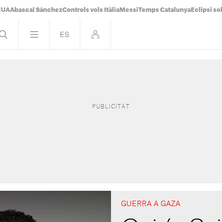
 EUA
Abascal Sánchez
Controls vols Itàlia
Messi
Temps Catalunya
Eclipsi so
GUERRA A GAZA