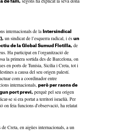
segons ha explicat la seva dona
ga de fam,
ons internacionals de la
Intersindical
un sindicat de l’esquerra radical, i és
),
un
de
tiu de la Global Sumud Flotilla,
us. Ha participat en l’organització de
closa la primera sortida des de Barcelona, on
s en ports de Tunísia, Sicília i Creta, tot i
estines a causa del seu origen palestí.
 actuar com a coordinador entre
cions internacionals,
però per raons de
perquè pel seu origen
gun port previ,
ar-se si era portat a territori israelià. Per
ó on feia funcions d'observació, ha relatat
s de Creta, en aigües internacionals, a un