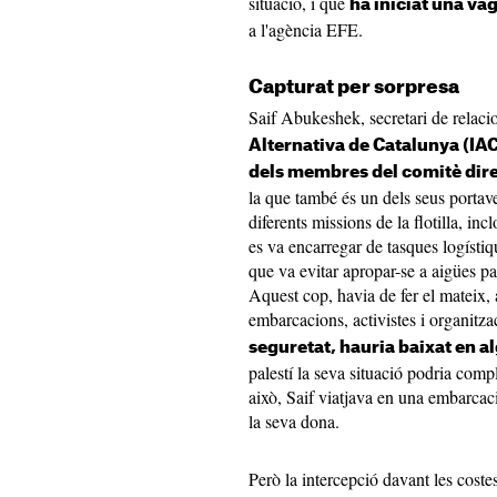
situació, i que
ha iniciat una va
a l'agència EFE.
Capturat per sorpresa
Saif Abukeshek, secretari de relaci
Alternativa de Catalunya (IAC
dels membres del comitè direc
la que també és un dels seus portave
diferents missions de la flotilla, in
es va encarregar de tasques logístique
que va evitar apropar-se a aigües pal
Aquest cop, havia de fer el mateix,
embarcacions, activistes i organitza
seguretat, hauria baixat en al
palestí la seva situació podria complic
això, Saif viatjava en una embarcaci
la seva dona.
Però la intercepció davant les coste