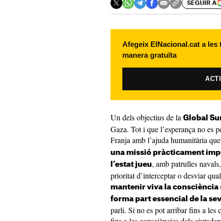
SEGUIR A
Afegeix ElNacional.cat a les
manera gratuïta
ACT
Un dels objectius de la
Global Su
Gaza. Tot i que l’esperança no es per
Franja amb l’ajuda humanitària que 
una missió pràcticament impo
, amb patrulles navals
l’estat jueu
prioritat d’interceptar o desviar qua
mantenir viva la consciència 
forma part essencial de la se
parli. Si no es pot arribar fins a le
fins a les consciències dels ciutadan