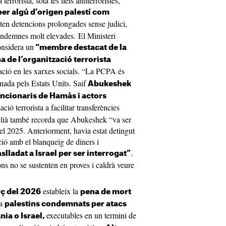
rrorista, sota les lleis antiterroristes,
per algú d’origen palestí com
ten detencions prolongades sense judici,
condemnes molt elevades. El Ministeri
onsidera un
“membre destacat de la
 de l’organització terrorista
cació en les xarxes socials. “La PCPA és
nada pels Estats Units. Saif
Abukeshek
uncionaris de Hamàs i actors
zació terrorista a facilitar transferències
aelià també recorda que Abukeshek “va ser
 del 2025. Anteriorment, havia estat detingut
ació amb el blanqueig de diners i
.
aslladat a Israel per ser interrogat”
ns no se sustenten en proves i caldrà veure
estableix la
rç del 2026
pena de mort
 a
palestins condemnats per atacs
executables en un termini de
nia o Israel,