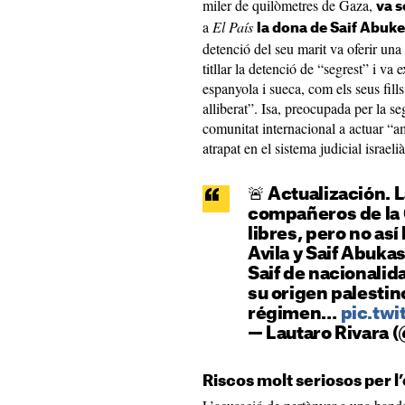
miler de quilòmetres de Gaza,
va s
a
El País
la dona de Saif Abukes
detenció del seu marit va oferir una
titllar la detenció de “segrest” i va 
espanyola i sueca, com els seus fills
alliberat”. Isa, preocupada per la se
comunitat internacional a actuar “a
atrapat en el sistema judicial israelià
🚨 Actualización. 
compañeros de la 
libres, pero no as
Avila y Saif Abuka
Saif de nacionalid
su origen palestin
régimen…
pic.tw
— Lautaro Rivara 
Riscos molt seriosos per l’