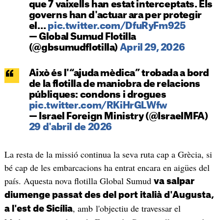
que 7 vaixells han estat interceptats. Els
governs han d'actuar ara per protegir
el…
pic.twitter.com/DfuRyFm925
— Global Sumud Flotilla
(@gbsumudflotilla)
April 29, 2026
Això és l'“ajuda mèdica” trobada a bord
de la flotilla de maniobra de relacions
públiques: condons i drogues
pic.twitter.com/RKiHrGLWfw
— Israel Foreign Ministry (@IsraelMFA)
29 d'abril de 2026
La resta de la missió continua la seva ruta cap a Grècia, si
bé cap de les embarcacions ha entrat encara en aigües del
país. Aquesta nova flotilla Global Sumud
va salpar
diumenge passat des del port italià d'Augusta,
, amb l'objectiu de travessar el
a l'est de Sicília