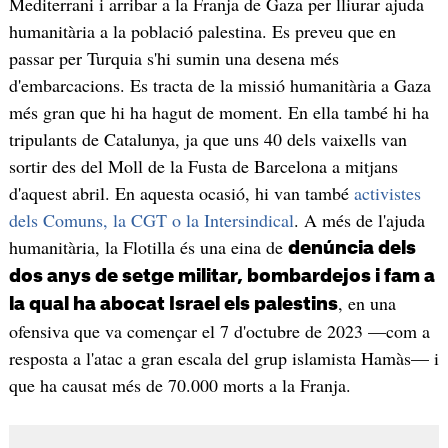
Mediterrani i arribar a la Franja de Gaza per lliurar ajuda
humanitària a la població palestina. Es preveu que en
passar per Turquia s'hi sumin una desena més
d'embarcacions. Es tracta de la missió humanitària a Gaza
més gran que hi ha hagut de moment. En ella també hi ha
tripulants de Catalunya, ja que uns 40 dels vaixells van
sortir des del Moll de la Fusta de Barcelona a mitjans
d'aquest abril. En aquesta ocasió, hi van també
activistes
dels Comuns, la CGT o la Intersindical
. A més de l'ajuda
humanitària, la Flotilla és una eina de
denúncia dels
dos anys de setge militar, bombardejos i fam a
, en una
la qual ha abocat Israel els palestins
ofensiva que va començar el 7 d'octubre de 2023 —com a
resposta a l'atac a gran escala del grup islamista Hamàs— i
que ha causat més de 70.000 morts a la Franja.