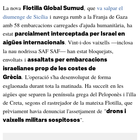
La nova
, que
va salpar el
Flotilla Global Sumud
diumenge de Sicília
i navega rumb a la Franja de Gaza
amb 58 embarcacions carregades d'ajuda humanitària, ha
estat
parcialment interceptada per Israel en
. Vint-i-dos vaixells —inclosa
aigües internacionals
la nau nodrissa SAF SAF— han estat bloquejats,
envoltats i
assaltats per embarcacions
israelianes prop de les costes de
. L'operació s'ha desenvolupat de forma
Grècia
esglaonada durant tota la matinada. Ha succeït en les
aigües que separen la península grega del Peloponès i l'illa
de Creta, segons el rastrejador de la mateixa Flotilla, que
prèviament havia denunciat l'assetjament de "
drons i
".
vaixells militars sospitosos