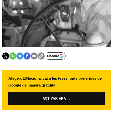
SEGUIR A
Afegeix ElNacional.cat a les teves fonts preferides de
Google de manera gratuïta
ACTIVAR ARA →