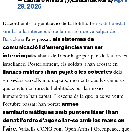
— Lautaro Rivara (@LautaroRivara)
April
29, 2026
D'acord amb l'organització de la flotilla, l'
episodi ha estat
similar a la intercepció de la missió que va salpar de
Barcelona
l'any passat:
els sistemes de
comunicació i d'emergències van ser
abans de l'abordatge per part de les forces
intervinguts
israelianes. Posteriorment, els soldats s'han acostat en
dels
llanxes militars i han pujat a les cobertes
vint-i-dos vaixells interceptats, moments que les càmeres
que emeten en directe habilitades per la missió
humanitària han captat. L'escena és la que ja es va veure
l'octubre passat: han portat
armes
semiautomàtiques amb punters làser i han
donat l'ordre d'agenollar-se amb les mans en
. Vaixells d'ONG com Open Arms i Greenpeace, que
l'aire