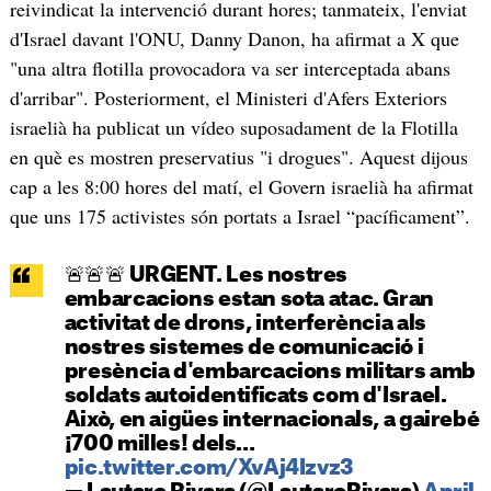
reivindicat la intervenció durant hores; tanmateix, l'enviat
d'Israel davant l'ONU, Danny Danon, ha afirmat a X que
"una altra flotilla provocadora va ser interceptada abans
d'arribar". Posteriorment, el Ministeri d'Afers Exteriors
israelià ha publicat un vídeo suposadament de la Flotilla
en què es mostren preservatius "i drogues". Aquest dijous
cap a les 8:00 hores del matí, el Govern israelià ha afirmat
que uns 175 activistes són portats a Israel “pacíficament”.
🚨🚨🚨 URGENT. Les nostres
embarcacions estan sota atac. Gran
activitat de drons, interferència als
nostres sistemes de comunicació i
presència d'embarcacions militars amb
soldats autoidentificats com d'Israel.
Això, en aigües internacionals, a gairebé
¡700 milles! dels…
pic.twitter.com/XvAj4Izvz3