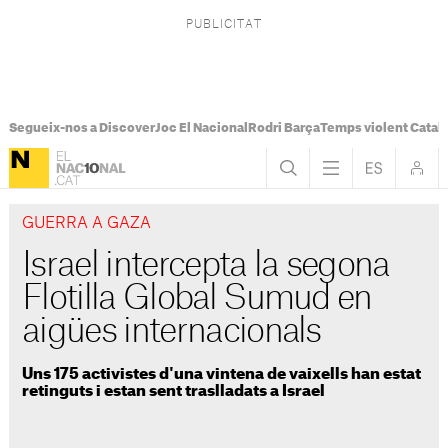
Segueix-nos a Discover
Joc El Nacional
Rodri Barça
Temps violent Catal
GUERRA A GAZA
Israel intercepta la segona
Flotilla Global Sumud en
aigües internacionals
Uns 175 activistes d'una vintena de vaixells han estat
retinguts i estan sent traslladats a Israel