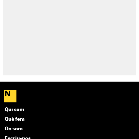
Qui som
Què fem
On som
Escriu-nos