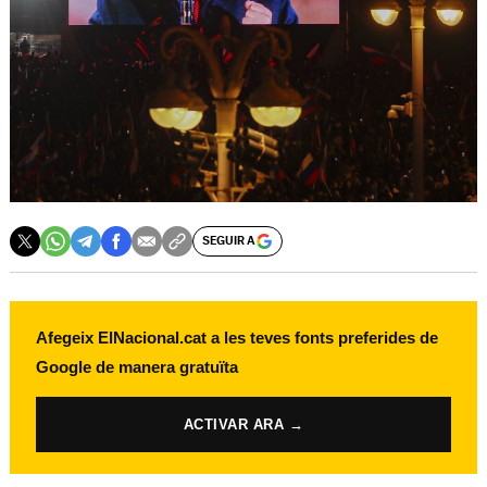
SEGUIR A
Afegeix ElNacional.cat a les teves fonts preferides de
Google de manera gratuïta
ACTIVAR ARA →