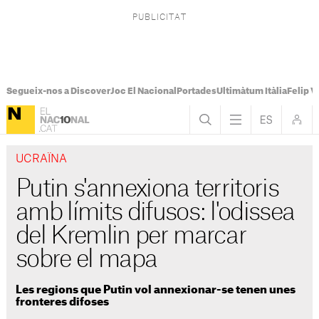
Segueix-nos a Discover
Joc El Nacional
Portades
Ultimàtum Itàlia
Felip V
UCRAÏNA
Putin s'annexiona territoris
amb límits difusos: l'odissea
del Kremlin per marcar
sobre el mapa
Les regions que Putin vol annexionar-se tenen unes
fronteres difoses