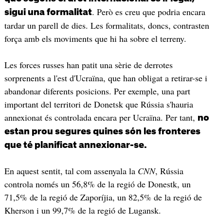
. Però es creu que podria encara
sigui una formalitat
tardar un parell de dies. Les formalitats, doncs, contrasten
força amb els moviments que hi ha sobre el terreny.
Les forces russes han patit una sèrie de derrotes
sorprenents a l'est d'Ucraïna, que han obligat a retirar-se i
abandonar diferents posicions. Per exemple, una part
important del territori de Donetsk que Rússia s'hauria
annexionat és controlada encara per Ucraïna. Per tant,
no
estan prou segures quines són les fronteres
que té planificat annexionar-se.
En aquest sentit, tal com assenyala la
CNN
, Rússia
controla només un 56,8% de la regió de Donestk, un
71,5% de la regió de Zaporíjia, un 82,5% de la regió de
Kherson i un 99,7% de la regió de Lugansk.