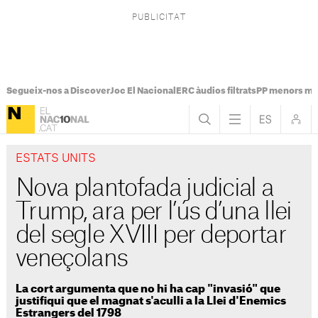
Segueix-nos a Discover
Joc El Nacional
ERC àudios filtrats
PP menors mi
ESTATS UNITS
Nova plantofada judicial a
Trump, ara per l’ús d’una llei
del segle XVIII per deportar
veneçolans
La cort argumenta que no hi ha cap "invasió" que
justifiqui que el magnat s'aculli a la Llei d'Enemics
Estrangers del 1798