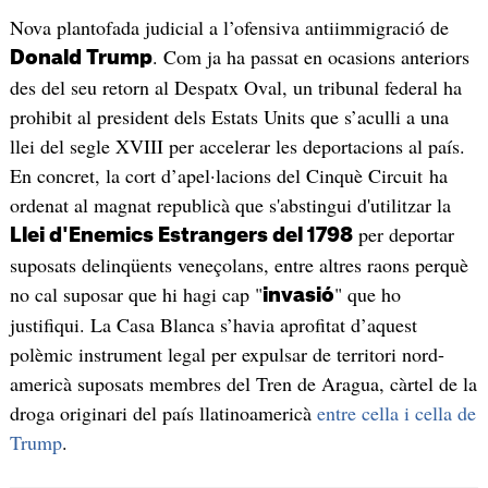
Nova plantofada judicial a l’ofensiva antiimmigració de
. Com ja ha passat en ocasions anteriors
Donald Trump
des del seu retorn al Despatx Oval, un tribunal federal ha
prohibit al president dels Estats Units que s’aculli a una
llei del segle XVIII per accelerar les deportacions al país.
En concret, la cort d’apel·lacions del Cinquè Circuit ha
ordenat al magnat republicà que s'abstingui d'utilitzar la
per deportar
Llei d'Enemics Estrangers del 1798
suposats delinqüents veneçolans, entre altres raons perquè
no cal suposar que hi hagi cap "
" que ho
invasió
justifiqui. La Casa Blanca s’havia aprofitat d’aquest
polèmic instrument legal per expulsar de territori nord-
americà suposats membres del Tren de Aragua, càrtel de la
droga originari del país llatinoamericà
entre cella i cella de
Trump
.