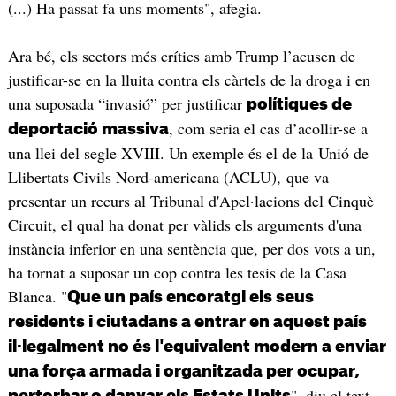
(...) Ha passat fa uns moments", afegia.
Ara bé, els sectors més crítics amb Trump l’acusen de
justificar-se en la lluita contra els càrtels de la droga i en
una suposada “invasió” per justificar
polítiques de
, com seria el cas d’acollir-se a
deportació massiva
una llei del segle XVIII. Un exemple és el de la Unió de
Llibertats Civils Nord-americana (ACLU), que va
presentar un recurs al Tribunal d'Apel·lacions del Cinquè
Circuit, el qual ha donat per vàlids els arguments d'una
instància inferior en una sentència que, per dos vots a un,
ha tornat a suposar un cop contra les tesis de la Casa
Blanca. "
Que un país encoratgi els seus
residents i ciutadans a entrar en aquest país
il·legalment no és l'equivalent modern a enviar
una força armada i organitzada per ocupar,
", diu el text
pertorbar o danyar els Estats Units