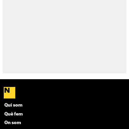
Qui som
Què fem
On som