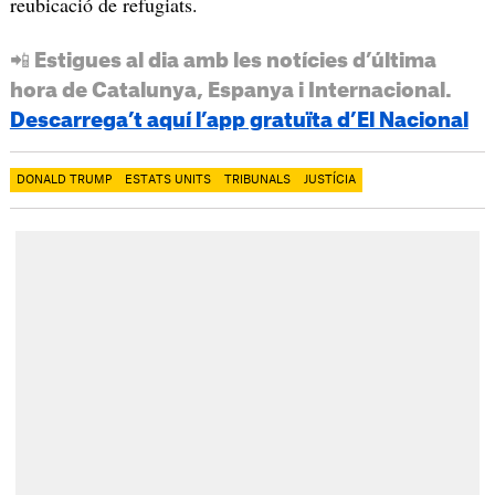
reubicació de refugiats.
📲 Estigues al dia amb les notícies d’última
hora de Catalunya, Espanya i Internacional.
Descarrega’t aquí l’app gratuïta d’El Nacional
DONALD TRUMP
ESTATS UNITS
TRIBUNALS
JUSTÍCIA