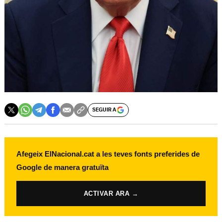
SEGUIR A
Afegeix ElNacional.cat a les teves fonts preferides de
Google de manera gratuïta
ACTIVAR ARA →