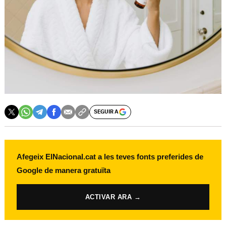
SEGUIR A
Afegeix ElNacional.cat a les teves fonts preferides de
Google de manera gratuïta
ACTIVAR ARA →