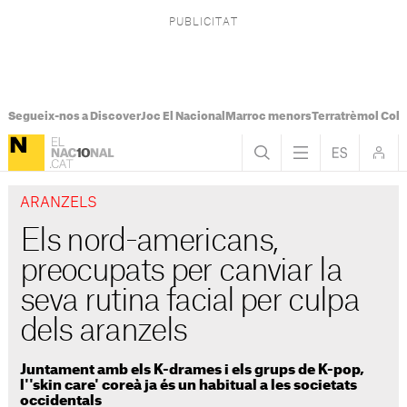
Segueix-nos a Discover
Joc El Nacional
Marroc menors
Terratrèmol Col
ARANZELS
Els nord-americans,
preocupats per canviar la
seva rutina facial per culpa
dels aranzels
Juntament amb els K-drames i els grups de K-pop,
l''skin care' coreà ja és un habitual a les societats
occidentals