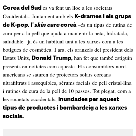
es va fent un lloc a les societats
Corea del Sud
Occidentals. Juntament amb els
K-drames i els grups
–
és un tipus de rutina de
de K-pop, l'
skin care
coreà
cura per a la pell que ajuda a mantenir-la neta, hidratada,
saludable– ja és un habitual tant a les xarxes com a les
botigues de cosmètica. I ara, els aranzels del president dels
Estats Units,
han fet que també estiguin
Donald Trump,
presents en notícies com aquesta. Els consumidors nord-
americans se saturen de protectors solars coreans
ultrafiltrats i assequibles, sèrums facials de pell cristal·lina
i rutines de cura de la pell de 10 passos. Tot plegat, com a
les societats occidentals,
inundades per aquest
tipus de productes i bombardeig a les xarxes
socials.