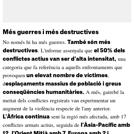
Més guerres i més destructives
No només hi ha més guerres.
També són més
. L'informe assenyala que
destructives
el 50% dels
una
conflictes actius van ser d'alta intensitat,
categoria que fa referència a aquells enfrontaments que
provoquen
,
un elevat nombre de víctimes
d
esplaçaments massius de població i greus
A més, gairebé la
conseqüències humanitàries.
meitat dels conflictes registrats van experimentar un
augment de la violència respecte de l'any anterior.
sent la regió més afectada, amb 17
L'Àfrica continua
conflictes armats actius, seguida de
l'Àsia-Pacífic amb
12, l'Orient Mitjà amb 7, Europa amb 2 i