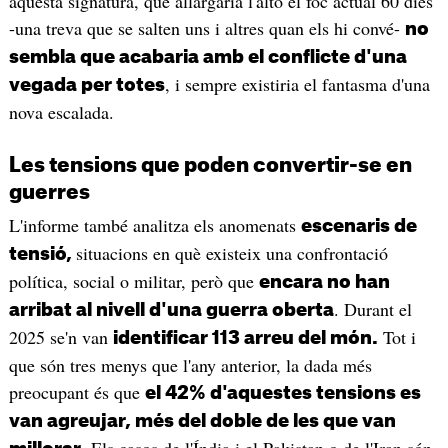
aquesta signatura, que allargaria l'alto el foc actual 60 dies
-una treva que se salten uns i altres quan els hi convé-
no
sembla que acabaria amb el conflicte d'una
, i sempre existiria el fantasma d'una
vegada per totes
nova escalada.
Les tensions que poden convertir-se en
guerres
L'informe també analitza els anomenats
escenaris de
situacions en què existeix una confrontació
tensió,
política, social o militar, però que
encara no han
. Durant el
arribat al nivell d'una guerra oberta
2025 se'n van
Tot i
identificar 113 arreu del món.
que són tres menys que l'any anterior, la dada més
preocupant és que
el 42% d'aquestes tensions es
van agreujar, més del doble de les que van
Els casos de l'Índia i el Pakistan o de l'Iran són