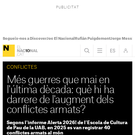
Segueix-nos a Discover
Joc El Nacional
Rufián Puigdemont
Jorge Messi
CONFLICTES
Més guerres que mai en
l'última dècada: què hi ha
darrere de l'augment dels
conflictes armats?
Segons l'informe Alerta 2026! de l'Escola de Cultura
de Pau de la UAB, en 2025 es van registrar 40
conflictes armats al món