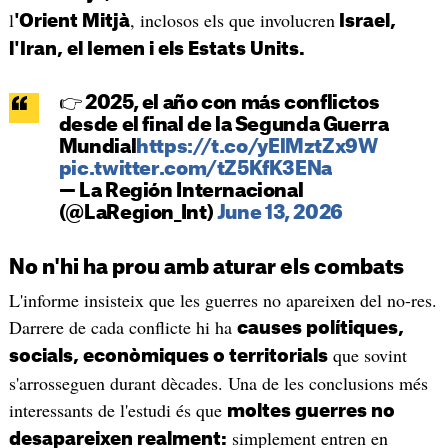
l
, inclosos els que involucren
'Orient Mitjà
Israel,
l'Iran, el Iemen i els Estats Units.
👉 2025, el año con más conflictos
desde el final de la Segunda Guerra
Mundial
https://t.co/yElMztZx9W
pic.twitter.com/tZ5KfK3ENa
— La Región Internacional
(@LaRegion_Int)
June 13, 2026
No n'hi ha prou amb aturar els combats
L'informe insisteix que les guerres no apareixen del no-res.
Darrere de cada conflicte hi ha
causes polítiques,
que sovint
socials, econòmiques o territorials
s'arrosseguen durant dècades. Una de les conclusions més
interessants de l'estudi és que
moltes guerres no
simplement entren en
desapareixen realment: