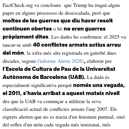
FactCheck.org va concloure que Trump ha tingut algun
paper en alguns processos de desescalada, però que
moltes de les guerres que diu haver resolt
o bé
continuen obertes
no eren guerres
. Les dades ho confirmen: el 2025 va
pròpiament dites
tancar-se amb
40 conflictes armats actius arreu
, la xifra més alta registrada en gairebé dues
del món
dècades, segons
l'informe Alerta 2026!
elaborat per
,
l'Escola de Cultura de Pau de la Universitat
La dada és
Autònoma de Barcelona (UAB).
especialment significativa perquè
només una vegada,
el 2011, s'havia arribat a aquest mateix nivell
des que la UAB va començar a utilitzar la seva
classificació actual de conflictes armats l'any 2007. Els
experts alerten que no es tracta d'un fenomen puntual, sinó
del reflex d'un món cada vegada més tensionat, més