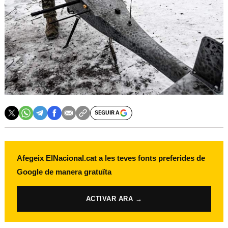
SEGUIR A
Afegeix ElNacional.cat a les teves fonts preferides de
Google de manera gratuïta
ACTIVAR ARA →