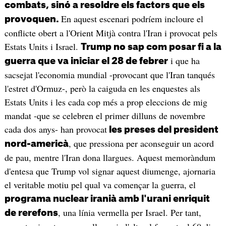
combats, sinó a resoldre els factors que els
En aquest escenari podríem incloure el
provoquen.
conflicte obert a l'Orient Mitjà contra l'Iran i provocat pels
Estats Units i Israel.
Trump no sap com posar fi a la
i que ha
guerra que va iniciar el 28 de febrer
sacsejat l'economia mundial -provocant que l'Iran tanqués
l'estret d'Ormuz-, però la caiguda en les enquestes als
Estats Units i les cada cop més a prop eleccions de mig
mandat -que se celebren el primer dilluns de novembre
cada dos anys- han provocat
les preses del president
, que pressiona per aconseguir un acord
nord-americà
de pau, mentre l'Iran dona llargues. Aquest memoràndum
d'entesa que Trump vol signar aquest diumenge, ajornaria
el veritable motiu pel qual va començar la guerra, el
programa nuclear iranià amb l'urani enriquit
, una línia vermella per Israel. Per tant,
de rerefons