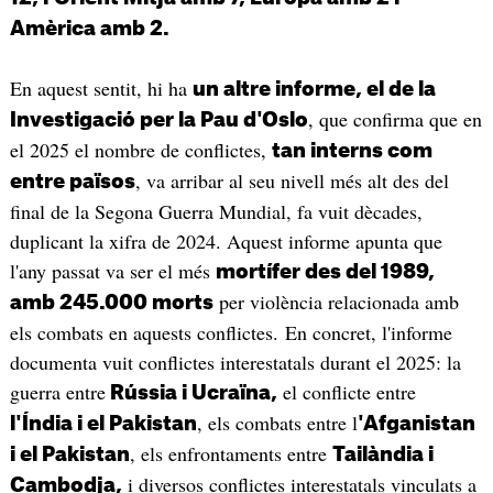
Amèrica amb 2.
En aquest sentit, hi ha
un altre informe, el de la
, que confirma que en
Investigació per la Pau d'Oslo
el 2025 el nombre de conflictes,
tan interns com
, va arribar al seu nivell més alt des del
entre països
final de la Segona Guerra Mundial, fa vuit dècades,
duplicant la xifra de 2024. Aquest informe apunta que
l'any passat va ser el més
mortífer des del 1989,
per violència relacionada amb
amb 245.000 morts
els combats en aquests conflictes. En concret, l'informe
documenta vuit conflictes interestatals durant el 2025: la
guerra entre
el conflicte entre
Rússia i Ucraïna,
, els combats entre l
l'Índia i el Pakistan
'Afganistan
, els enfrontaments entre
i el Pakistan
Tailàndia i
i diversos conflictes interestatals vinculats a
Cambodja,