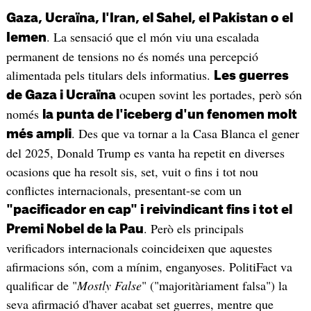
Gaza, Ucraïna, l'Iran, el Sahel, el Pakistan o el
. La sensació que el món viu una escalada
Iemen
permanent de tensions no és només una percepció
alimentada pels titulars dels informatius.
Les guerres
ocupen sovint les portades, però són
de Gaza i Ucraïna
només
la punta de l'iceberg d'un fenomen molt
. Des que va tornar a la Casa Blanca el gener
més ampli
del 2025, Donald Trump es vanta ha repetit en diverses
ocasions que ha resolt sis, set, vuit o fins i tot nou
conflictes internacionals, presentant-se com un
"pacificador en cap" i reivindicant fins i tot el
. Però els principals
Premi Nobel de la Pau
verificadors internacionals coincideixen que aquestes
afirmacions són, com a mínim, enganyoses. PolitiFact va
qualificar de "
Mostly False
" ("majoritàriament falsa") la
seva afirmació d'haver acabat set guerres, mentre que