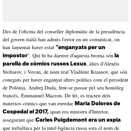
Des de l'oficina del conseller diplomàtic de la presidència
del govern italià han admès l'error en un comunicat, on
han lamentat haver estat
"enganyats per un
". Qui hi ha darrere d'aquesta broma són
impostor
la
, àlies d'Alexéis
parella de còmics russos Lexus
Stoliarov, i Vovan, de nom real Vladímir Krasnov, que són
coneguts per haver enganyat altres polítics com el president
de Polònia, Andrej Duda, fent-se passar pel seu homòleg
francès, Emmanuel Macron. De fet, es tracten dels
mateixos còmics que van enredar
María Dolores de
quan era ministra d'Interior,
Cospedal el 2017,
assegurant que
Carles Puigdemont era un espia
que treballava per la intel·ligència russa sota el nom de