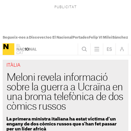
Segueix-nos a Discover
Joc El Nacional
Portades
Felip VI Milei
Sánchez 
ITÀLIA
Meloni revela informació
sobre la guerra a Ucraïna en
una broma telefònica de dos
còmics russos
La primera ministra italiana ha estat víctima d'un
engany de dos còmics russos que s'han fet passar
per un líder africà