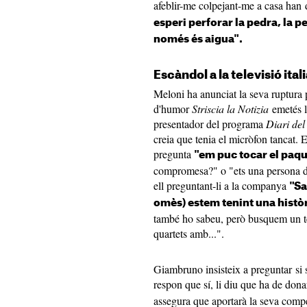
afeblir-me colpejant-me a casa han
esperi perforar la pedra, la p
només és aigua".
Escàndol a la televisió ital
Meloni ha anunciat la seva ruptura 
d'humor
Striscia la Notizia
emetés 
presentador del programa
Diari de
creia que tenia el micròfon tancat. E
pregunta
"em puc tocar el paq
compromesa?" o "ets una persona d
ell preguntant-li a la companya
"Sa
omès) estem tenint una histò
també ho sabeu, però busquem un terc
quartets amb...".
Giambruno insisteix a preguntar si s
respon que sí, li diu que ha de dona
assegura que aportarà la seva compe