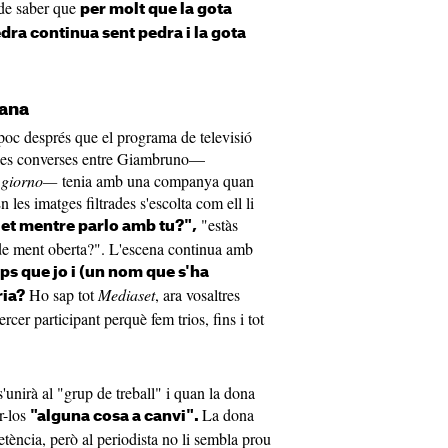
 de saber que
per molt que la gota
edra continua sent pedra i la gota
iana
poc després que el programa de televisió
les converses entre Giambruno—
l giorno—
tenia amb una companya quan
n les imatges filtrades s'escolta com ell li
"estàs
uet mentre parlo amb tu?",
e ment oberta?". L'escena continua amb
ps que jo i (un nom que s'ha
Ho sap tot
Mediaset
, ara vosaltres
ria?
er participant perquè fem trios, fins i tot
'unirà al "grup de treball" i quan la dona
r-los
La dona
"alguna cosa a canvi".
tència, però al periodista no li sembla prou