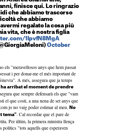
anni, finisce qui. Lo ringrazio
didi che abbiamo trascorso
fficoltà che abbiamo
 avermi regalato la cosa più
a vita, che è nostra figlia
itter.com/1IpvfN8MgA
(@GiorgiaMeloni)
October
no els "meravellosos anys que hem passat
ravessat i per donar-me el més important de
a Ginevra". A més, assegura que ja temps
i
ha arribat el moment de prendre
ssegura que sempre defensarà els que "vam
osti el que costi, a una nena de set anys que
, com jo no vaig poder estimar al meu.
No
. Cal recordar que el pare de
st tema"
ta. Per últim, la primera ministra llença
s polítics "tots aquells que esperaven