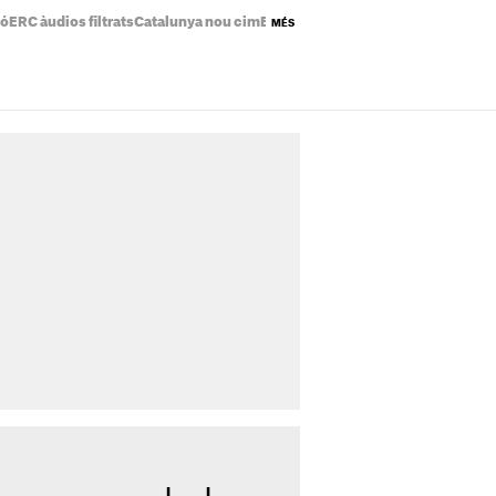
ió
ERC àudios filtrats
Catalunya nou cim
Eclipsi solar mapa
Preu de la llum a
MÉS