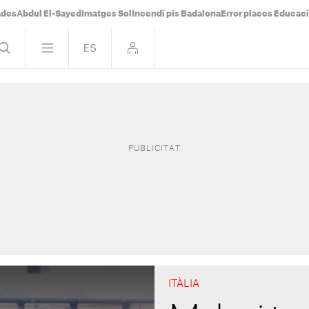
ades
Abdul El-Sayed
Imatges Sol
Incendi pis Badalona
Error places Educac
ITÀLIA