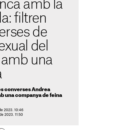
enca amb la
a: filtren
erses de
exual del
a amb una
a
es converses Andrea
mb una companya de feina
de 2023. 10:46
 de 2023. 11:50