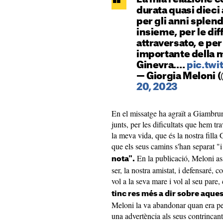
durata quasi dieci 
per gli anni splen
insieme, per le di
attraversato, e per
importante della mi
Ginevra.…
pic.tw
— Giorgia Meloni 
20, 2023
En el missatge ha agraït a Giambru
junts, per les dificultats que hem t
la meva vida, que és la nostra fill
que els seus camins s'han separat "
En la publicació, Meloni a
nota".
ser, la nostra amistat, i defensaré, c
vol a la seva mare i vol al seu pare
tinc res més a dir sobre aque
Meloni la va abandonar quan era peti
una advertència als seus contrincant