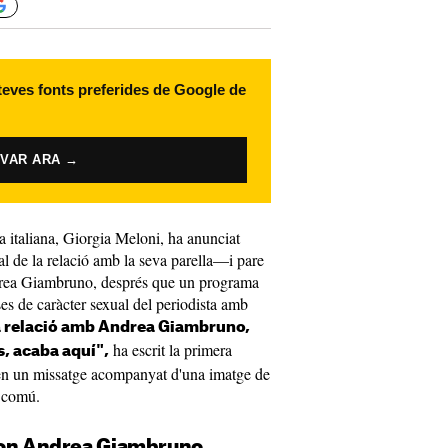
 teves fonts preferides de Google de
IVAR ARA →
 italiana, Giorgia Meloni, ha anunciat
nal de la relació amb la seva parella—i pare
ndrea Giambruno, després que un programa
ses de caràcter sexual del periodista amb
 relació amb Andrea Giambruno,
ha escrit la primera
s, acaba aquí",
, en un missatge acompanyat d'una imatge de
n comú.
con Andrea Giambruno,