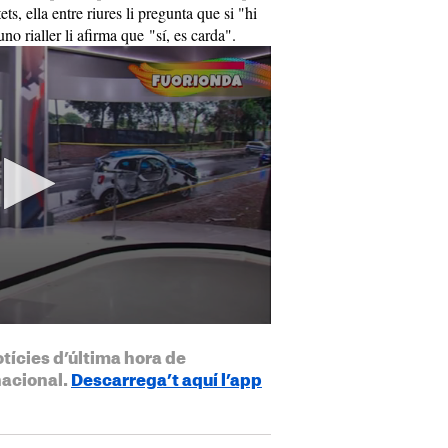
ets, ella entre riures li pregunta que si "hi
o rialler li afirma que "sí, es carda".
otícies d’última hora de
nacional.
Descarrega’t aquí l’app