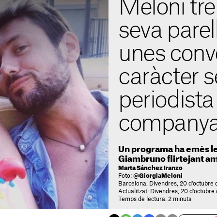
Meloni tr
seva parell
unes conv
caràcter s
periodist
company
Un programa ha emès l
Giambruno flirtejant a
Marta Sánchez Iranzo
Foto:
@GiorgiaMeloni
Barcelona. Divendres, 20 d'octubre 
Actualitzat: Divendres, 20 d'octubre
Temps de lectura: 2 minuts