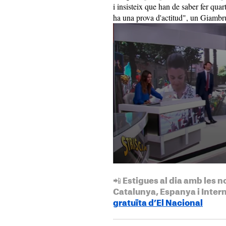
i insisteix que han de saber fer quart
ha una prova d'actitud", un Giambrun
📲 Estigues al dia amb les n
Catalunya, Espanya i Inter
gratuïta d’El Nacional