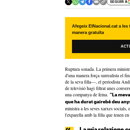
SEGUIR A
Afegeix ElNacional.cat a les
manera gratuïta
ACT
Ruptura sonada. La primera ministra
d'una manera força surrealista el fi
de la seva filla—, el periodista A
de televisió hagi filtrat unes conver
una companya de feina.
"La meva
que ha durat gairebé deu any
ministra a les seves xarxes socials
l'exparella amb la filla que tenen e
La mia relazione 