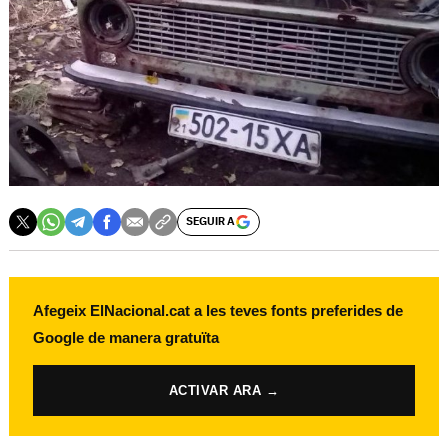
SEGUIR A
Afegeix ElNacional.cat a les teves fonts preferides de
Google de manera gratuïta
ACTIVAR ARA →