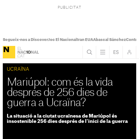
Segueix-nos a Discover
Joc El Nacional
Iran EUA
Abascal Sánchez
Control
UCRAÏNA
Mariúpol: com és la vida
després de 256 dies de
guerra a Ucraïna?
La situació a la ciutat ucraïnesa de Mariúpol és
insostenible 256 dies després de l'inici de la guerra