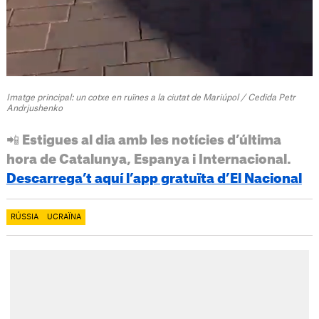
Imatge principal: un cotxe en ruïnes a la ciutat de Mariúpol / Cedida Petr
Andrjushenko
📲 Estigues al dia amb les notícies d’última
hora de Catalunya, Espanya i Internacional.
Descarrega’t aquí l’app gratuïta d’El Nacional
RÚSSIA
UCRAÏNA