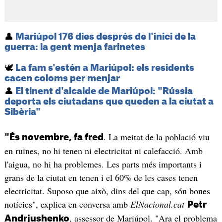
👤
Mariúpol 176 dies després de l'inici de la
guerra: la gent menja farinetes
🕊️
La fam s'estén a Mariúpol: els residents
cacen coloms per menjar
👤
El tinent d'alcalde de Mariúpol: "Rússia
deporta els ciutadans que queden a la ciutat a
Sibèria"
. La meitat de la població viu
"És novembre, fa fred
en ruïnes, no hi tenen ni electricitat ni calefacció. Amb
l'aigua, no hi ha problemes. Les parts més importants i
grans de la ciutat en tenen i el 60% de les cases tenen
electricitat. Suposo que això, dins del que cap, són bones
notícies", explica en conversa amb
ElNacional.cat
Petr
, assessor de Mariúpol. "Ara el problema
Andrjushenko