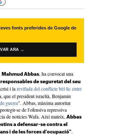
 teves fonts preferides de Google de
IVAR ARA →
,
, ha convocat una
Mahmud Abbas
responsables de seguretat del seu
crisi i la
revifada del conflicte bèl·lic entre
, que el president israelià, Benjamin
 de guerra
". Abbas, màxima autoritat
protegir-se de l'ofensiva repressiva
ncia de notícies Wafa. Així mateix,
Abbas
lestins a defensar-se contra el
.
ans i de les forces d'ocupació"