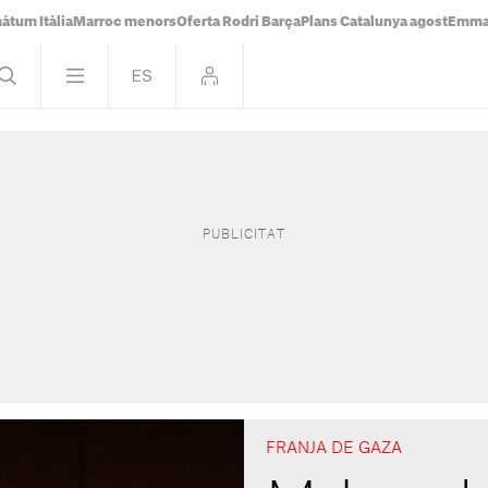
àtum Itàlia
Marroc menors
Oferta Rodri Barça
Plans Catalunya agost
Emma 
FRANJA DE GAZA