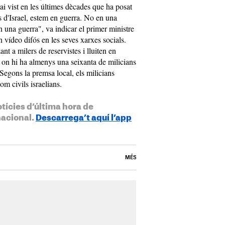
ai vist en les últimes dècades que ha posat
s d'Israel, estem en guerra. No en una
 una guerra", va indicar el primer ministre
 vídeo difós en les seves xarxes socials.
ant a milers de reservistes i lluiten en
, on hi ha almenys una seixanta de milicians
. Segons la premsa local, els milicians
om civils israelians.
otícies d’última hora de
nacional.
Descarrega’t aquí l’app
MÉS