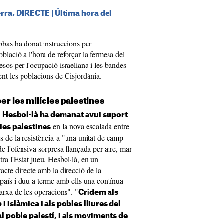
uerra, DIRECTE | Última hora del
bbas ha donat instruccions per
oblació a l'hora de reforçar la fermesa del
sos per l'ocupació israeliana i les bandes
nt les poblacions de Cisjordània.
r les milícies palestines
s
Hesbol·là ha demanat avui suport
en la nova escalada entre
cies palestines
ups de la resistència a "una unitat de camp
e l'ofensiva sorpresa llançada per aire, mar
tra l'Estat jueu. Hesbol·là, en un
acte directe amb la direcció de la
l país i duu a terme amb ells una contínua
arxa de les operacions". "
Cridem als
i islàmica i als pobles lliures del
l poble palestí, i als moviments de