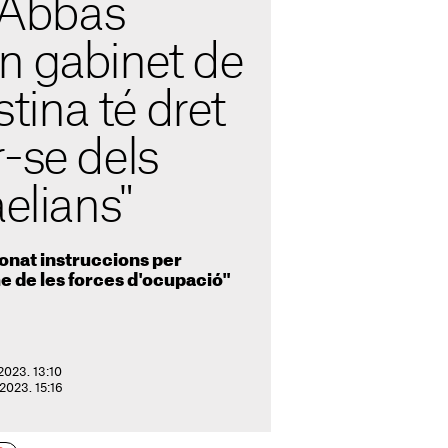
Abbas
n gabinet de
estina té dret
-se dels
aelians"
donat instruccions per
e de les forces d'ocupació"
2023. 13:10
 2023. 15:16