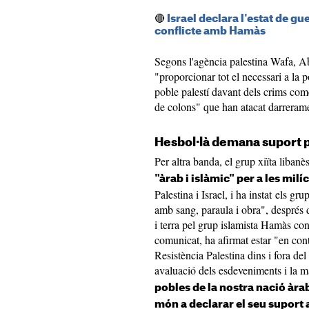
🔴
Israel declara l'estat de g
conflicte amb Hamàs
Segons l'agència palestina Wafa, A
"proporcionar tot el necessari a la p
poble palestí davant dels crims come
de colons" que han atacat darrerame
Hesbol·là demana suport pe
Per altra banda, el grup xiïta libanè
"àrab i islàmic" per a les milí
Palestina i Israel, i ha instat els gr
amb sang, paraula i obra", després d
i terra pel grup islamista Hamàs con
comunicat, ha afirmat estar "en cont
Resistència Palestina dins i fora de
avaluació dels esdeveniments i la m
pobles de la nostra nació àrab 
món a declarar el seu suport a