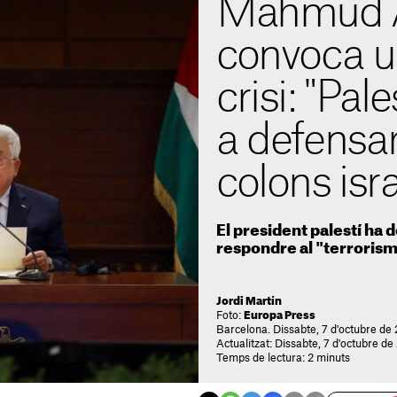
Mahmud 
convoca u
crisi: "Pal
a defensar
colons isr
El president palestí ha 
respondre al "terrorism
Jordi Martín
Foto:
Europa Press
Barcelona. Dissabte, 7 d'octubre de 
Actualitzat: Dissabte, 7 d'octubre de
Temps de lectura: 2 minuts