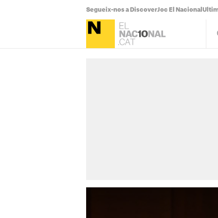
Segueix-nos a Discover
Joc El Nacional
Ultim