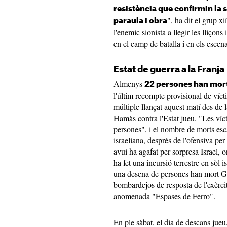
resistència que confirmin la
", ha dit el grup x
paraula i obra
l'enemic sionista a llegir les lliçon
en el camp de batalla i en els escen
Estat de guerra a la Franja
Almenys
22 persones han mort 
l'últim recompte provisional de víct
múltiple llançat aquest matí des de l
Hamàs contra l'Estat jueu. "Les víc
persones", i el nombre de morts esc
israeliana, després de l'ofensiva per 
avui ha agafat per sorpresa Israel,
ha fet una incursió terrestre en sòl 
una desena de persones han mort G
bombardejos de resposta de l'exèrcit
anomenada "Espases de Ferro".
En ple sàbat, el dia de descans jueu,