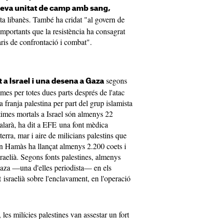
 seva unitat de camp amb sang,
iïta libanès. També ha cridat "al govern de
s importants que la resistència ha consagrat
aris de confrontació i combat".
segons
a Israel i una desena a Gaza
imes per totes dues parts després de l'atac
a franja palestina per part del grup islamista
times mortals a Israel són almenys 22
alarà, ha dit a EFE una font mèdica
terra, mar i aire de milicians palestins que
 on Hamàs ha llançat almenys 2.200 coets i
israelià. Segons fonts palestines, almenys
aza —una d'elles periodista— en els
 israelià sobre l'enclavament, en l'operació
 les milícies palestines van assestar un fort