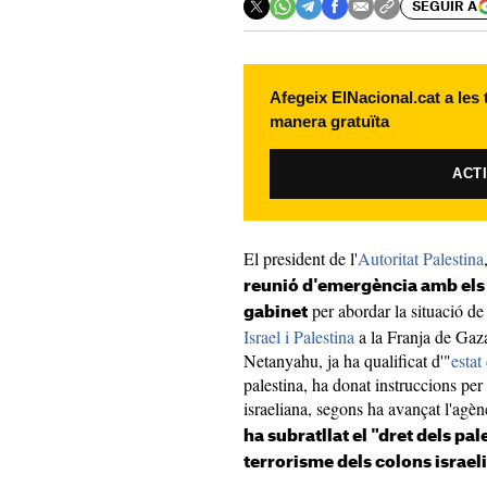
SEGUIR A
Afegeix ElNacional.cat a les
manera gratuïta
ACT
El president de l'
Autoritat Palestina
reunió d'emergència amb els 
per abordar la situació de 
gabinet
Israel i Palestina
a la Franja de Gaza
Netanyahu, ja ha qualificat d'"
estat
palestina, ha donat instruccions per 
israeliana, segons ha avançat l'agè
ha subratllat el "dret dels pa
terrorisme dels colons israeli