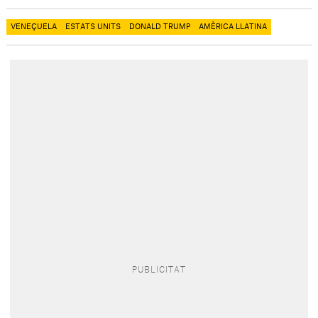
VENEÇUELA
ESTATS UNITS
DONALD TRUMP
AMÈRICA LLATINA