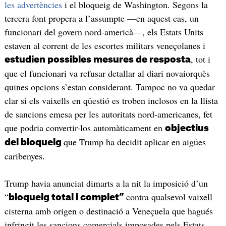
les advertències
i el bloqueig de Washington. Segons la
tercera font propera a l’assumpte —en aquest cas, un
funcionari del govern nord-americà—, els Estats Units
estaven al corrent de les escortes militars veneçolanes i
, tot i
estudien possibles mesures de resposta
que el funcionari va refusar detallar al diari novaiorquès
quines opcions s’estan considerant. Tampoc no va quedar
clar si els vaixells en qüestió es troben inclosos en la llista
de sancions emesa per les autoritats nord-americanes, fet
que podria convertir-los automàticament en
objectius
que Trump ha decidit aplicar en aigües
del bloqueig
caribenyes.
Trump havia anunciat dimarts a la nit la imposició d’un
“
contra qualsevol vaixell
bloqueig total i complet”
cisterna amb origen o destinació a Veneçuela que hagués
infringit les sancions comercials imposades pels Estats