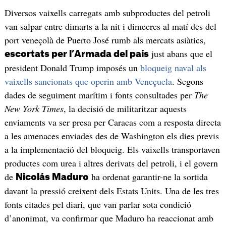
Diversos vaixells carregats amb subproductes del petroli
van salpar entre dimarts a la nit i dimecres al matí des del
port veneçolà de Puerto José rumb als mercats asiàtics,
just abans que el
escortats per l’Armada del país
president Donald Trump imposés un
bloqueig naval als
vaixells sancionats que operin amb Veneçuela
. Segons
dades de seguiment marítim i fonts consultades per
The
New York Times
, la decisió de militaritzar aquests
enviaments va ser presa per Caracas com a resposta directa
a les amenaces enviades des de Washington els dies previs
a la implementació del bloqueig. Els vaixells transportaven
productes com urea i altres derivats del petroli, i el govern
de
ha ordenat garantir-ne la sortida
Nicolás Maduro
davant la pressió creixent dels Estats Units. Una de les tres
fonts citades pel diari, que van parlar sota condició
d’anonimat, va confirmar que Maduro ha reaccionat amb