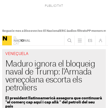
Segueix-nos a Discover
Joc El Nacional
ERC àudios filtrats
PP menors mi
VENEÇUELA
Maduro ignora el bloqueig
naval de Trump: l'Armada
veneçolana escorta els
petroliers
El president llatinoamericà assegura que continuarà
"el comerç cap aquí i cap allà " del petroli del seu
país