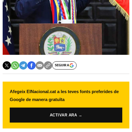
SEGUIR A
Afegeix ElNacional.cat a les teves fonts preferides de
Google de manera gratuïta
ACTIVAR ARA →