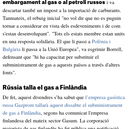
i va
embargament al gas o al petroli russos
descartar també un impost a la importació de carburants.
Tanmateix, el rebuig inicial "no vol dir que no es puguin
tornar a considerar en vista dels esdeveniments i de com
s'estan desenvolupant". "Tots els estats membre estan units
en una resposta solidària. El que li passi a
Polònia i
Bulgària
li passa a la Unió Europea", va esgrimir Borrell,
defensant que "hi ha capacitat per substituir el
subministrament de gas a aquests països a través d'altres
fonts".
Rússia talla el gas a Finlàndia
De fet, aquest divendres s’ha sabut que
l’empresa gasística
russa Gazprom tallarà aquest dissabte el subministrament
de gas a Finlàndia
, segons ha comunicat l'empresa
finlandesa del mateix sector Gasum. La corporació
majorista de gas finlandès ha fet pública una notificació