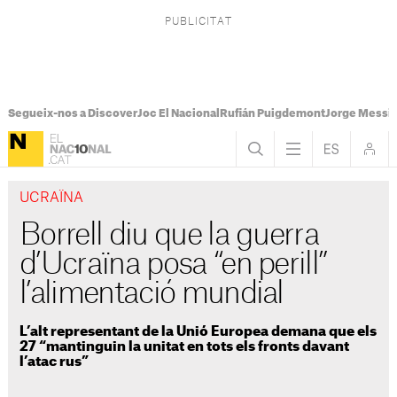
Segueix-nos a Discover
Joc El Nacional
Rufián Puigdemont
Jorge Messi
UCRAÏNA
Borrell diu que la guerra
d’Ucraïna posa “en perill”
l’alimentació mundial
L’alt representant de la Unió Europea demana que els
27 “mantinguin la unitat en tots els fronts davant
l’atac rus”