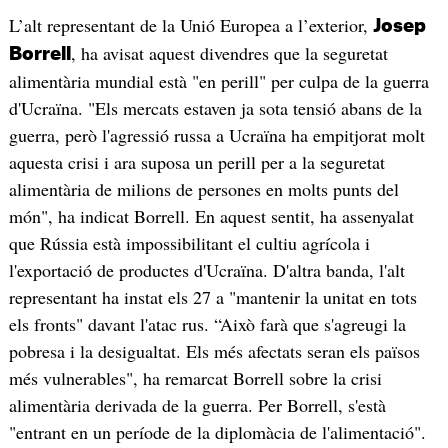
L’alt representant de la Unió Europea a l’exterior,
Josep
, ha avisat aquest divendres que la seguretat
Borrell
alimentària mundial està "en perill" per culpa de la guerra
d'Ucraïna. "Els mercats estaven ja sota tensió abans de la
guerra, però l'agressió russa a Ucraïna ha empitjorat molt
aquesta crisi i ara suposa un perill per a la seguretat
alimentària de milions de persones en molts punts del
món", ha indicat Borrell. En aquest sentit, ha assenyalat
que Rússia està impossibilitant el cultiu agrícola i
l'exportació de productes d'Ucraïna. D'altra banda, l'alt
representant ha instat els 27 a "mantenir la unitat en tots
els fronts" davant l'atac rus. “Això farà que s'agreugi la
pobresa i la desigualtat. Els més afectats seran els països
més vulnerables", ha remarcat Borrell sobre la crisi
alimentària derivada de la guerra. Per Borrell, s'està
"entrant en un període de la diplomàcia de l'alimentació".