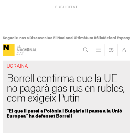
Segueix-nos a Discover
Joc El Nacional
Ultimàtum Itàlia
Meloni Espanya
UCRAÏNA
Borrell confirma que la UE
no pagarà gas rus en rubles,
com exigeix Putin
"El que li passi a Polònia i Bulgària li passa a la Unió
Europea" ha defensat Borrell