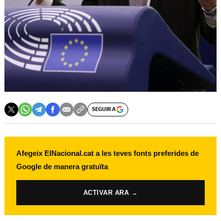
SEGUIR A
Afegeix ElNacional.cat a les teves fonts preferides de
Google de manera gratuïta
ACTIVAR ARA →