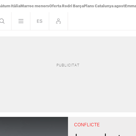
àtum Itàlia
Marroc menors
Oferta Rodri Barça
Plans Catalunya agost
Emma 
CONFLICTE