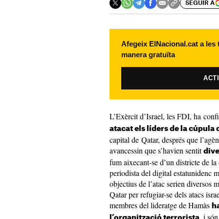
SEGUIR A
Afegeix ElNacional.cat a les
manera gratuïta
ACT
L’Exèrcit d’Israel, les FDI, ha conf
atacat els líders de la cúpula
capital de Qatar, després que l’agènc
avancessin que s’havien sentit
dive
fum aixecant-se d’un districte de l
periodista del digital estatunidenc 
objectius de l’atac serien diversos
Qatar per refugiar-se dels atacs isra
membres del lideratge de Hamàs
h
, i só
l’organització terrorista