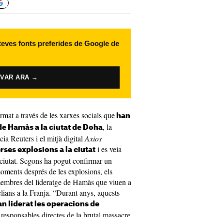
 teves fonts preferides de Google de
IVAR ARA →
irmat a través de les xarxes socials que
han
, la
 de Hamàs a la ciutat de Doha
ia Reuters i el mitjà digital
Axios
i es veia
rses explosions a la ciutat
a ciutat. Segons ha pogut confirmar un
moments després de les explosions, els
 membres del lideratge de Hamàs que viuen a
elians a la Franja. “Durant anys, aquests
an liderat les operacions de
n responsables directes de la brutal massacre