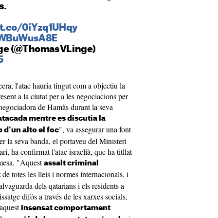
s.
/t.co/0iYzq1UHqy
/sWBuWusA8E
nge (@ThomasVLinge)
5
era, l'atac hauria tingut com a objectiu la
ent a la ciutat per a les negociacions per
ó negociadora de Hamàs durant la seva
atacada mentre es discutia la
", va assegurar una font
d'un alto el foc
r la seva banda, el portaveu del Ministeri
, ha confirmat l'atac israelià, que ha titllat
rmesa. "Aquest
assalt criminal
de totes les lleis i normes internacionals, i
t
salvaguarda dels qatarians i els residents a
ssatge difós a través de les xarxes socials,
 aquest
insensat comportament