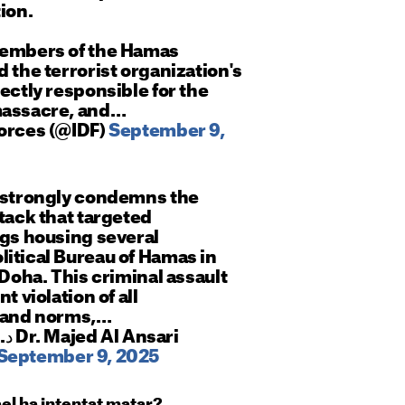
ion.
members of the Hamas
d the terrorist organization's
rectly responsible for the
massacre, and…
Forces (@IDF)
September 9,
r strongly condemns the
ttack that targeted
ngs housing several
itical Bureau of Hamas in
 Doha. This criminal assault
t violation of all
s and norms,…
September 9, 2025
el ha intentat matar?