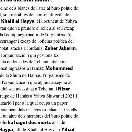
inc dels blancs de l'atac al buró polític de
 són membres del consell directiu de
e
, el lloctinent de Yahya
Khalil al Hayya
ran que va prendre el relleu al seu excap
la l'equip negociador de l'organització;
estranger i excap de l'oficina política del
ptat israelià a Jordània;
,
Zaher Jabarin
'organització, i qui gestiona les
ència de fons des de Teheran així com
ionen ingressos a Hamàs;
Mohammed
l de la Shura de Hamàs, l'organisme de
 l'organització i que alguns asseguraven
del seu assassinat a Teheran; i
Nizar
ideratge de Hamàs a Yahya Sinwar el 2021 i
tzació i per a la qual ocupa un paper
iberament dels ostatges israelians. Tots ells
, un altre dels membres del buró polític de
ue
al si de
hi ha hagut dos morts
, fill de Khalil al Hayya, i
 Hayya
Yihad