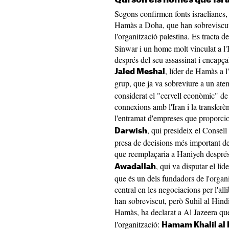
Segons confirmen fonts israelianes, c
Hamàs a Doha, que han sobreviscut,
l'organització palestina. Es tracta d
Sinwar i un home molt vinculat a l'I
després del seu assassinat i encapça
, líder de Hamàs a l'
Jaled Meshal
grup, que ja va sobreviure a un atem
considerat el "cervell econòmic" de l
connexions amb l'Iran i la transfer
l'entramat d'empreses que proporc
, qui presideix el Consel
Darwish
presa de decisions més important de
que reemplaçaria a Haniyeh després 
, qui va disputar el l
Awadallah
que és un dels fundadors de l'organi
central en les negociacions per l'all
han sobreviscut, però Suhil al Hindi
Hamàs, ha declarat a Al Jazeera q
l'organització:
Hamam Khalil al