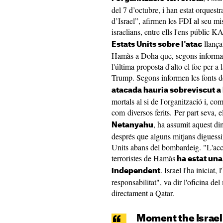
del 7 d’octubre, i han estat orquestra
d’Israel”, afirmen les FDI al seu mi
israelians, entre ells l'ens públic 
llança
Estats Units sobre l'atac
Hamàs a Doha que, segons informa A
l'última proposta d'alto el foc per 
Trump. Segons informen les fonts d
atacada hauria sobreviscut a 
mortals al si de l'organització i, co
com diversos ferits. Per part seva, e
, ha assumit aquest dim
Netanyahu
després que alguns mitjans diguessin
Units abans del bombardeig. "L'acció
terroristes de Hamàs
ha estat una
. Israel l'ha iniciat,
independent
responsabilitat", va dir l'oficina d
directament a Qatar.
Moment the Israel 