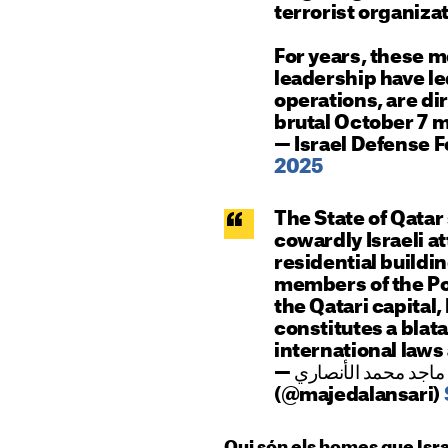
terrorist organizat
For years, these 
leadership have le
operations, are di
brutal October 7 
— Israel Defense 
2025
The State of Qata
cowardly Israeli a
residential buildi
members of the Pol
the Qatari capital,
constitutes a blatan
international law
— د. ماجد محمد الأنصاري Dr. Majed Al Ansari
(@majedalansari)
Qui són els homes que Isra