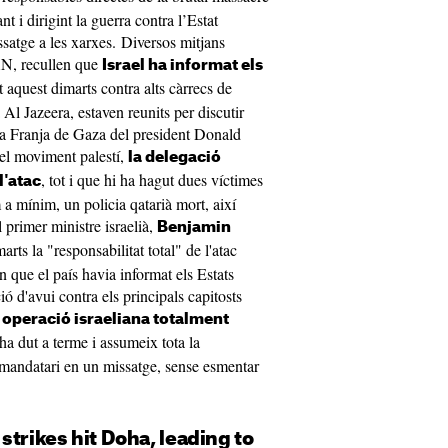
nt i dirigint la guerra contra l’Estat
ssatge a les xarxes. Diversos mitjans
KAN, recullen que
Israel ha informat els
t aquest dimarts contra alts càrrecs de
l Jazeera, estaven reunits per discutir
a la Franja de Gaza del president Donald
el moviment palestí,
la delegació
, tot i que hi ha hagut dues víctimes
l'atac
m a mínim, un policia qatarià mort, així
l primer ministre israelià,
Benjamin
arts la "responsabilitat total" de l'atac
 que el país havia informat els Estats
 d'avui contra els principals capitosts
 operació israeliana totalment
 l'ha dut a terme i assumeix tota la
el mandatari en un missatge, sense esmentar
strikes hit Doha, leading to