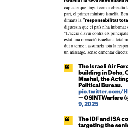
israelià i la seva continuada 
cap acte que tingui com a objectiu l
part, el primer ministre israelià, 
dimarts la
"responsabilitat tot
diguessin que el país n'ha informat
"L'acció d'avui contra els principal
estat una operació israeliana totalme
dut a terme i assumeix tota la respon
un missatge, sense esmentar direct
The Israeli Air For
building in Doha, 
Mashal, the Actin
Political Bureau.
pic.twitter.com
— OSINTWarfare 
9, 2025
The IDF and ISA co
targeting the seni