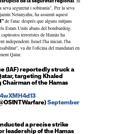
, ni
disrupció de la seguretat regional
a seva seguretat i sobirania". Per la seva
Benjamin Netanyahu, ha assumit aquest
de l'atac després que alguns mitjans
al"
 els Estats Units abans del bombardeig.
s capitostos terroristes de Hamàs ha
nt independent. Israel l'ha iniciat, l'ha
sabilitat", va dir l'oficina del mandatari en
ament Qatar.
ce (IAF) reportedly struck a
Qatar, targeting Khaled
g Chairman of the Hamas
/H4wXMH4d13
(@OSINTWarfare)
September
nducted a precise strike
or leadership of the Hamas