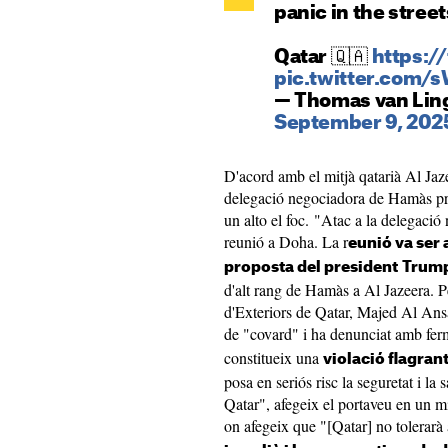
panic in the street
Qatar 🇶🇦
https:/
pic.twitter.com
— Thomas van Li
September 9, 202
D'acord amb el mitjà qatarià Al Jaze
delegació negociadora de Hamàs pres
un alto el foc. "Atac a la delegaci
reunió a Doha. La r
eunió va ser 
proposta del president
Trump 
d'alt rang de Hamàs a Al Jazeera. Pe
d'Exteriors de Qatar, Majed Al Ansari
de "covard" i ha denunciat amb fe
constitueix una
violació flagran
posa en seriós risc la seguretat i la 
Qatar", afegeix el portaveu en un mi
on afegeix que "[Qatar] no tolerarà