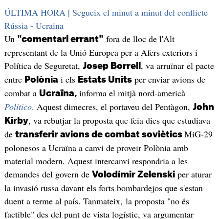
ÚLTIMA HORA | Segueix el minut a minut del conflicte
Rússia - Ucraïna
Un
fora de lloc de l'Alt
"comentari errant"
representant de la Unió Europea per a Afers exteriors i
Política de Seguretat,
, va arruïnar el pacte
Josep Borrell
entre
i els
per enviar avions de
Polònia
Estats Units
combat a
informa el mitjà nord-americà
Ucraïna,
Politico
. Aquest dimecres, el portaveu del Pentàgon,
John
, va rebutjar la proposta que feia dies que estudiava
Kirby
de
MiG-29
transferir avions de combat soviètics
polonesos a Ucraïna a canvi de proveir Polònia amb
material modern. Aquest intercanvi respondria a les
demandes del govern de
per aturar
Volodímir Zelenski
la invasió russa davant els forts bombardejos que s'estan
duent a terme al país. Tanmateix, la proposta "no és
factible" des del punt de vista logístic, va argumentar