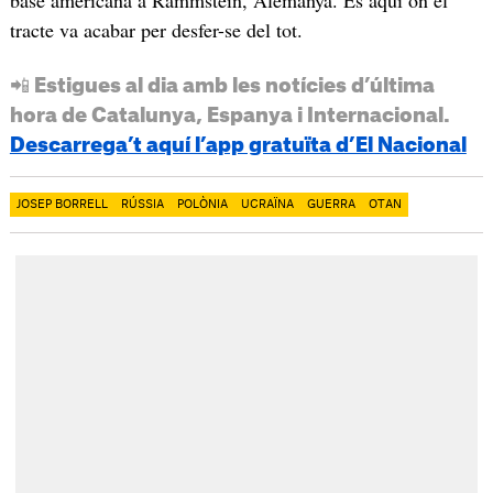
tracte va acabar per desfer-se del tot.
📲 Estigues al dia amb les notícies d’última
hora de Catalunya, Espanya i Internacional.
Descarrega’t aquí l’app gratuïta d’El Nacional
JOSEP BORRELL
RÚSSIA
POLÒNIA
UCRAÏNA
GUERRA
OTAN