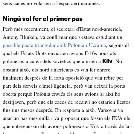
seus caces no volarien a l'espai aeri ucraïnès.
Ningú vol fer el primer pas
Però més recentment, el secretari d'Estat nord-americà,
Antony Blinken, va confirmar que s'estava estudiant un
possible pacte triangular amb Polònia i Ucraïna
, segons el
qual els Estats Units enviarien avions F-16s nous als
polonesos a canvi dels soviètics que anirien a
. No
Kíiv
obstant això, els nord-americans es van fer enrere
finalment després de la forta oposició que van rebre per
part dels serveis d'intel·ligència, però van deixar la porta
oberta perquè Polònia enviés els seus avions si així ho
desitjaven, però que els caces de recanvi no estarien llestos
fins uns mesos després. En resposta a això, Varsòvia va
anar un pas més enllà i va proposar que fossin els EUA els
que entreguessin els avions polonesos a Kíiv a través de la
base americana a Rammstein, Alemanya. És aquí on el