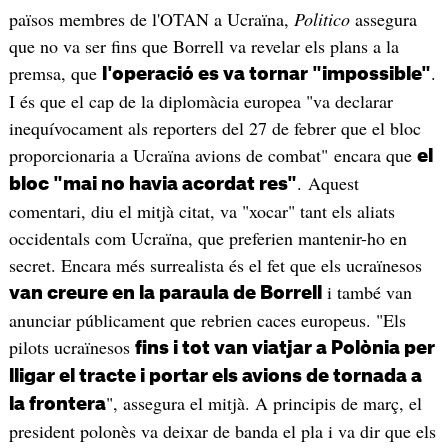
països membres de l'OTAN a Ucraïna,
Politico
assegura
que no va ser fins que Borrell va revelar els plans a la
premsa, que
.
l'operació es va tornar "impossible"
I és que el cap de la diplomàcia europea "va declarar
inequívocament als reporters del 27 de febrer que el bloc
proporcionaria a Ucraïna avions de combat" encara que
el
. Aquest
bloc "mai no havia acordat res"
comentari, diu el mitjà citat, va "xocar" tant els aliats
occidentals com Ucraïna, que preferien mantenir-ho en
secret. Encara més surrealista és el fet que els ucraïnesos
i també van
van creure en la paraula de Borrell
anunciar públicament que rebrien caces europeus. "Els
pilots ucraïnesos
fins i tot van viatjar a Polònia per
lligar el tracte i portar els avions de tornada a
", assegura el mitjà. A principis de març, el
la frontera
president polonès va deixar de banda el pla i va dir que els