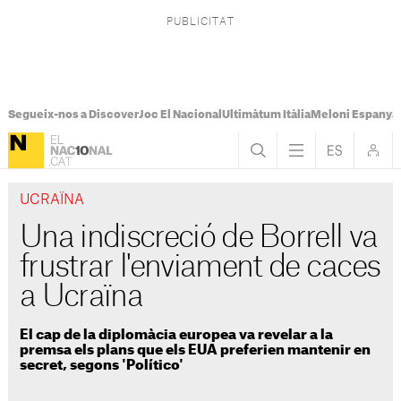
Segueix-nos a Discover
Joc El Nacional
Ultimàtum Itàlia
Meloni Espanya
UCRAÏNA
Una indiscreció de Borrell va
frustrar l'enviament de caces
a Ucraïna
El cap de la diplomàcia europea va revelar a la
premsa els plans que els EUA preferien mantenir en
secret, segons 'Político'