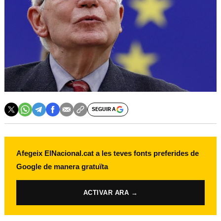
SEGUIR A
Afegeix ElNacional.cat a les teves fonts preferides de
Google de manera gratuïta
ACTIVAR ARA →