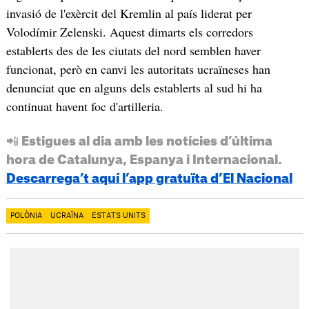
invasió de l'exèrcit del Kremlin al país liderat per
Volodímir Zelenski. Aquest dimarts els corredors
establerts des de les ciutats del nord semblen haver
funcionat, però en canvi les autoritats ucraïneses han
denunciat que en alguns dels establerts al sud hi ha
continuat havent foc d'artilleria.
📲 Estigues al dia amb les notícies d’última
hora de Catalunya, Espanya i Internacional.
Descarrega’t aquí l’app gratuïta d’El Nacional
POLÒNIA
UCRAÏNA
ESTATS UNITS