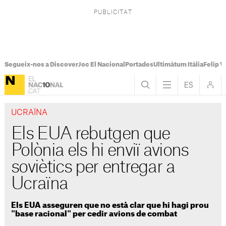
Segueix-nos a Discover
Joc El Nacional
Portades
Ultimàtum Itàlia
Felip V
UCRAÏNA
Els EUA rebutgen que
Polònia els hi enviï avions
soviètics per entregar a
Ucraïna
Els EUA asseguren que no està clar que hi hagi prou
"base racional" per cedir avions de combat