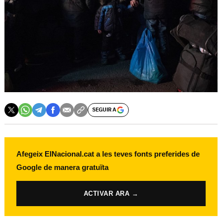
SEGUIR A
Afegeix ElNacional.cat a les teves fonts preferides de
Google de manera gratuïta
ACTIVAR ARA →