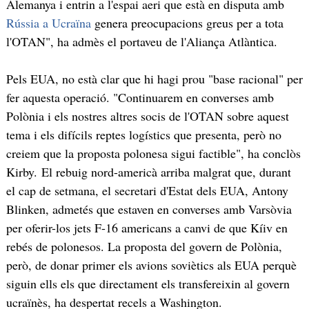
Alemanya i entrin a l'espai aeri que està en disputa amb
Rússia a Ucraïna
genera preocupacions greus per a tota
l'OTAN", ha admès el portaveu de l'Aliança Atlàntica.
Pels EUA, no està clar que hi hagi prou "base racional" per
fer aquesta operació. "Continuarem en converses amb
Polònia i els nostres altres socis de l'OTAN sobre aquest
tema i els difícils reptes logístics que presenta, però no
creiem que la proposta polonesa sigui factible", ha conclòs
Kirby. El rebuig nord-americà arriba malgrat que, durant
el cap de setmana, el secretari d'Estat dels EUA, Antony
Blinken, admetés que estaven en converses amb Varsòvia
per oferir-los jets F-16 americans a canvi de que Kíiv en
rebés de polonesos. La proposta del govern de Polònia,
però, de donar primer els avions soviètics als EUA perquè
siguin ells els que directament els transfereixin al govern
ucraïnès, ha despertat recels a Washington.