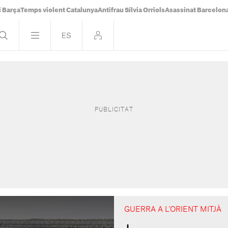
i Barça
Temps violent Catalunya
Antifrau Sílvia Orriols
Asassinat Barcelon
GUERRA A L'ORIENT MITJÀ