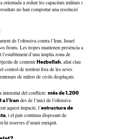
a orientada a reduir les capacitats militars i
 resultats no han comportat una resolució
l
ment de l’ofensiva contra l’Iran, Israel
sos fronts. Les tropes mantenen presència a
at l’establiment d’una àmplia zona de
bjectiu de contenir
, aliat clau
Hezbollah
l control de territori fora de les seves
centenars de milers de civils desplaçats.
a intensitat del conflicte:
més de 1.200
des de l’inici de l’ofensiva
 a l’Iran
rat aquest impacte, l’
estructura de
, i el país continua disposant de
cta
nt-hi reserves d’urani enriquit.
etat?