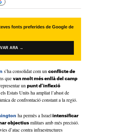
 teves fonts preferides de Google de
IVAR ARA →
s’ha consolidat com un
an
conflicte de
ons que
van molt més enllà del camp
representar un
punt d’inflexió
els Estats Units ha ampliat l’abast de
àmica de confrontació constant a la regió.
ha permès a Israel
ington
intensificar
militars amb més precisió.
nar objectius
ies d’atac contra infraestructures