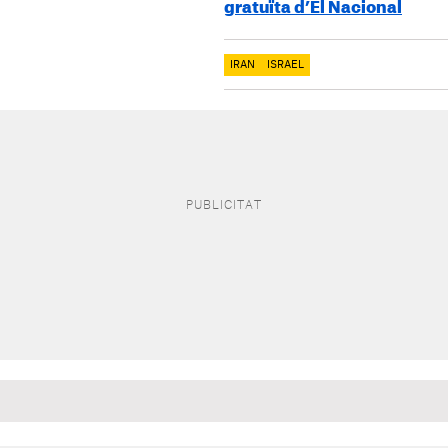
gratuïta d’El Nacional
IRAN
ISRAEL