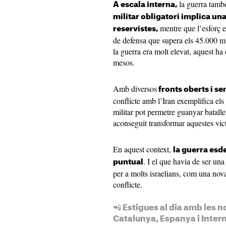
la guerra tamb
A escala interna,
militar obligatori implica un
mentre que l’esforç 
reservistes,
de defensa que supera els 45.000 mil
la guerra era molt elevat, aquest ha
mesos.
Amb diversos
fronts oberts i se
conflicte amb l’Iran exemplifica els l
militar pot permetre guanyar batalles
aconseguit transformar aquestes vic
En aquest context,
la guerra esd
. I el que havia de ser una
puntual
per a molts israelians, com una nova
conflicte.
📲 Estigues al dia amb les n
Catalunya, Espanya i Inter