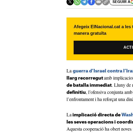
SEGUIR A
Afegeix ElNacional.cat a les
manera gratuïta
ACT
La
guerra d’Israel contra l’Ir
amb implicaci
llarg recorregut
. Lluny de 
de batalla immediat
, l’ofensiva conjunta amb 
definitiu
l’enfrontament i ha reforçat una din
La
implicació directa de
Wash
les seves operacions i coordi
Aquesta cooperació ha obert noves v