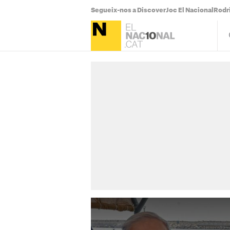
Segueix-nos a Discover
Joc El Nacional
Rodr