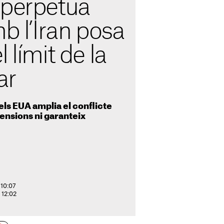
 perpètua
mb l’Iran posa
 límit de la
ar
els EUA amplia el conflicte
tensions ni garanteix
 10:07
. 12:02