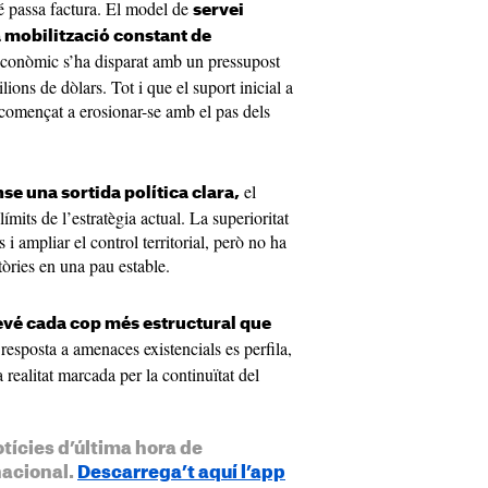
é passa factura. El model de
servei
a mobilització constant de
econòmic s’ha disparat amb un pressupost
ions de dòlars. Tot i que el suport inicial a
 començat a erosionar-se amb el pas dels
el
nse una sortida política clara,
ímits de l’estratègia actual. La superioritat
 i ampliar el control territorial, però no ha
tòries en una pau estable.
evé cada cop més estructural que
 resposta a amenaces existencials es perfila,
 realitat marcada per la continuïtat del
otícies d’última hora de
nacional.
Descarrega’t aquí l’app