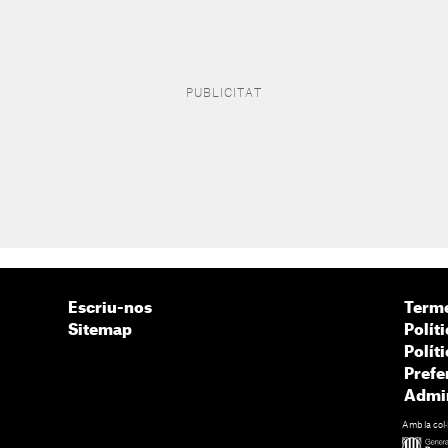
Escriu-nos
Terme
Sitemap
Políti
Polít
Prefe
Admin
Amb la col·