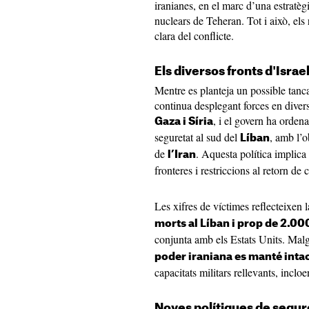
iranianes, en el marc d’una estratègi
nuclears de Teheran. Tot i això, els
clara del conflicte.
Els diversos fronts d'Israe
Mentre es planteja un possible tanca
continua desplegant forces en diver
, i el govern ha orden
Gaza i Síria
seguretat al sud del
, amb l’o
Líban
de
. Aquesta política implica e
l’Iran
fronteres i restriccions al retorn de 
Les xifres de víctimes reflecteixen l
morts al Líban i prop de 2.000
conjunta amb els Estats Units. Malg
poder iraniana es manté inta
capacitats militars rellevants, incloe
Noves polítiques de segur