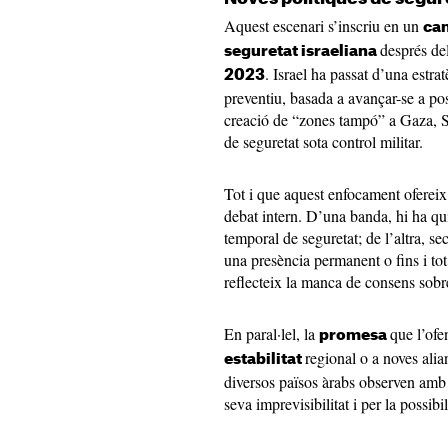
Aquest escenari s’inscriu en un
can
després de
seguretat israeliana
. Israel ha passat d’una estra
2023
preventiu, basada a avançar-se a po
creació de “zones tampó” a Gaza, S
de seguretat sota control militar.
Tot i que aquest enfocament oferei
debat intern. D’una banda, hi ha q
temporal de seguretat; de l’altra, se
una presència permanent o fins i tot
reflecteix la manca de consens sobre 
En paral·lel, la
que l’ofe
promesa
regional o a noves alia
estabilitat
diversos països àrabs observen amb r
seva imprevisibilitat i per la possibi