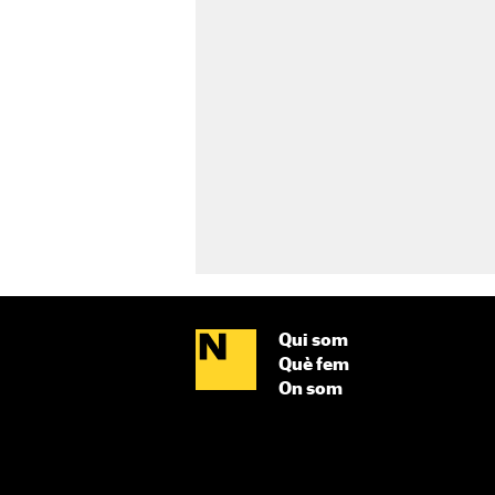
Qui som
Què fem
On som