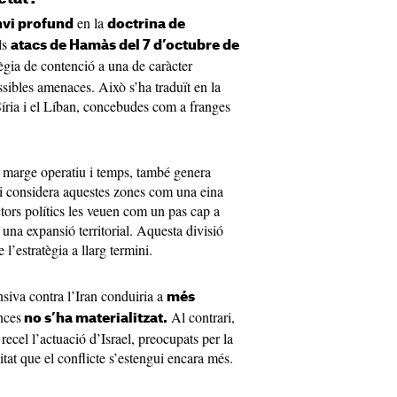
en la
vi profund
doctrina de
ls
atacs de Hamàs del 7 d’octubre de
tègia de contenció a una de caràcter
ssibles amenaces. Això s’ha traduït en la
íria i el Líban, concebudes com a franges
x marge operatiu i temps, també genera
ui considera aquestes zones com una eina
ctors polítics les veuen com un pas cap a
 una expansió territorial. Aquesta divisió
l’estratègia a llarg termini.
nsiva contra l’Iran conduiria a
més
nces
Al contrari,
no s’ha materialitzat.
ecel l’actuació d’Israel, preocupats per la
litat que el conflicte s’estengui encara més.