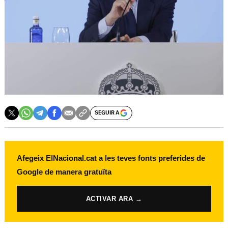
SEGUIR A
Afegeix ElNacional.cat a les teves fonts preferides de
Google de manera gratuïta
ACTIVAR ARA →