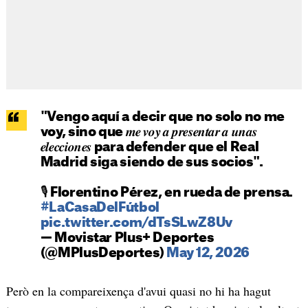
"Vengo aquí a decir que no solo no me
voy, sino que 𝒎𝒆 𝒗𝒐𝒚 𝒂 𝒑𝒓𝒆𝒔𝒆𝒏𝒕𝒂𝒓 𝒂 𝒖𝒏𝒂𝒔
𝒆𝒍𝒆𝒄𝒄𝒊𝒐𝒏𝒆𝒔 para defender que el Real
Madrid siga siendo de sus socios".
🎙️ Florentino Pérez, en rueda de prensa.
#LaCasaDelFútbol
pic.twitter.com/dTsSLwZ8Uv
— Movistar Plus+ Deportes
(@MPlusDeportes)
May 12, 2026
Però en la compareixença d'avui quasi no hi ha hagut