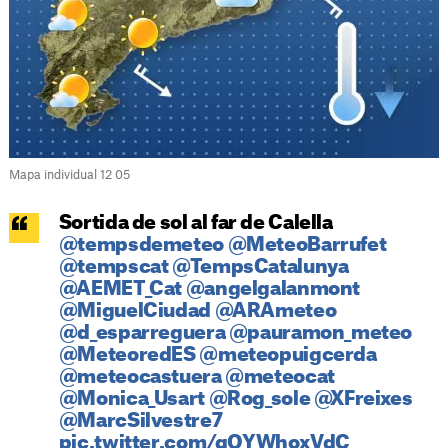
Mapa individual 12 05
Sortida de sol al far de Calella
@tempsdemeteo
@MeteoBarrufet
@tempscat
@TempsCatalunya
@AEMET_Cat
@angelgalanmont
@MiguelCiudad
@ARAmeteo
@d_esparreguera
@pauramon_meteo
@MeteoredES
@meteopuigcerda
@meteocastuera
@meteocat
@Monica_Usart
@Rog_sole
@XFreixes
@MarcSilvestre7
pic.twitter.com/qOYWhoxVdC