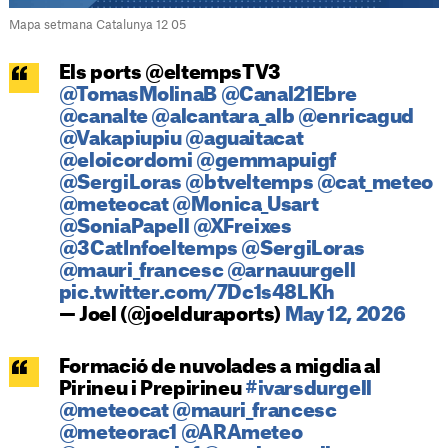
Mapa setmana Catalunya 12 05
Els ports @eltempsTV3
@TomasMolinaB
@Canal21Ebre
@canalte
@alcantara_alb
@enricagud
@Vakapiupiu
@aguaitacat
@eloicordomi
@gemmapuigf
@SergiLoras
@btveltemps
@cat_meteo
@meteocat
@Monica_Usart
@SoniaPapell
@XFreixes
@3CatInfoeltemps
@SergiLoras
@mauri_francesc
@arnauurgell
pic.twitter.com/7Dc1s48LKh
— Joel (@joelduraports)
May 12, 2026
Formació de nuvolades a migdia al
Pirineu i Prepirineu
#ivarsdurgell
@meteocat
@mauri_francesc
@meteorac1
@ARAmeteo