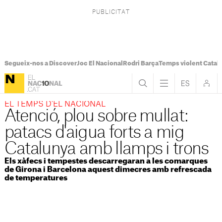
Segueix-nos a Discover
Joc El Nacional
Rodri Barça
Temps violent Catal
EL TEMPS D'EL NACIONAL
Atenció, plou sobre mullat:
patacs d'aigua forts a mig
Catalunya amb llamps i trons
Els xàfecs i tempestes descarregaran a les comarques
de Girona i Barcelona aquest dimecres amb refrescada
de temperatures