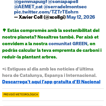
@gemmapuigf
@soniapapell
@AEMET_cat
@serradelmontsec
pic.twitter.com/TZTrTEohrn
— Xavier Coll (@xcollgi)
May 12, 2026
🌳 Estàs compromès amb la sostenibilitat del
nostre planeta? Nosaltres també. Per això et
convidem a la nostra
comunitat GREEN
, on
podràs calcular la teva empremta de carboni i
reduir-la plantant arbres.
📲 Estigues al dia amb les notícies d’última
hora de Catalunya, Espanya i Internacional.
Descarrega’t aquí l’app gratuïta d’El Nacional
PREVISIÓ METEOROLÒGICA