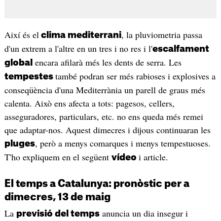
Així és el
, la pluviometria passa
clima mediterrani
d'un extrem a l'altre en un tres i no res i l'
escalfament
encara afilarà més les dents de serra. Les
global
també podran ser més rabioses i explosives a
tempestes
conseqüència d'una Mediterrània un parell de graus més
calenta. Això ens afecta a tots: pagesos, cellers,
asseguradores, particulars, etc. no ens queda més remei
que adaptar-nos. Aquest dimecres i dijous continuaran les
, però a menys comarques i menys tempestuoses.
pluges
T'ho expliquem en el següent
i article.
vídeo
El temps a Catalunya: pronòstic per a
dimecres, 13 de maig
La
anuncia un dia insegur i
previsió del temps