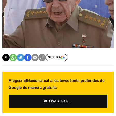
SEGUIR A
Afegeix ElNacional.cat a les teves fonts preferides de
Google de manera gratuïta
ACTIVAR ARA →