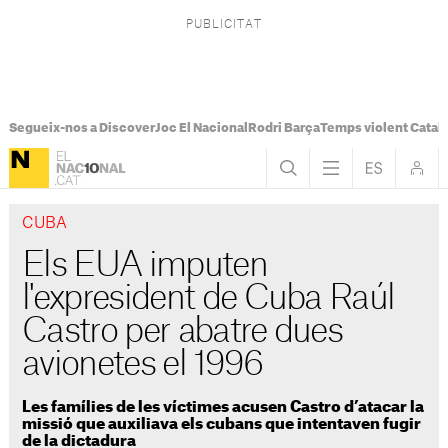
Segueix-nos a Discover
Joc El Nacional
Rodri Barça
Temps violent Catal
CUBA
Els EUA imputen
l'expresident de Cuba Raúl
Castro per abatre dues
avionetes el 1996
Les famílies de les víctimes acusen Castro d’atacar la
missió que auxiliava els cubans que intentaven fugir
de la dictadura