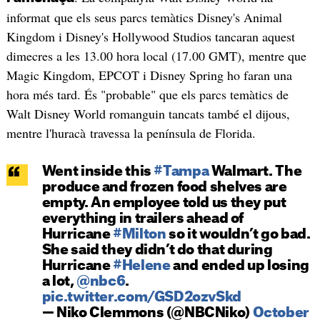
informat que els seus parcs temàtics Disney's Animal
Kingdom i Disney's Hollywood Studios tancaran aquest
dimecres a les 13.00 hora local (17.00 GMT), mentre que
Magic Kingdom, EPCOT i Disney Spring ho faran una
hora més tard. És "probable" que els parcs temàtics de
Walt Disney World romanguin tancats també el dijous,
mentre l'huracà travessa la península de Florida.
Went inside this
#Tampa
Walmart. The
produce and frozen food shelves are
empty. An employee told us they put
everything in trailers ahead of
Hurricane
#Milton
so it wouldn’t go bad.
She said they didn’t do that during
Hurricane
#Helene
and ended up losing
a lot,
@nbc6
.
pic.twitter.com/GSD2ozvSkd
— Niko Clemmons (@NBCNiko)
October