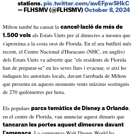
stations.
pic.twitter.com/awEFpwSHkC
— FLHSMV (@FLHSMV)
October 8, 2024
Milton també ha causat la
cancel·lació de més de
als Estats Units per al dimecres a mesura que
1.500 vols
s'aproxima a la costa oest de Florida. En el seu butlletí més
recent, el Centre Nacional d'Huracans (NHC, en anglès)
dels Estats Units va advertir que "els residents de Florida
han de preparar-se" en les seves llars i evacuar, si així ho
indiquen les autoritats locals, davant l'arribada de Milton
que presenta en aquests moments vents màxims sostinguts
de 270 quilòmetres per hora.
Els populars
,
parcs temàtics de Disney a Orlando
en el centre de Florida, van anunciar aquest dimarts que
tancaran les portes aquest dimecres davant
. La companyia Walt Disney World ha
l'amenaça