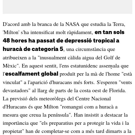
D'acord amb la branca de la NASA que estudia la Terra,
'Milton' s'ha intensificat molt ràpidament,
en tan sols
48 hores ha passat de depressió tropical a
, una circumstància que
huracà de categoria 5
atribueixen a la "inusualment càlida aigua del Golf de
Mèxic". En aquest sentit, l'ens estatunidenc assenyala que
l'
produït per la mà de l'home "està
escalfament global
vinculat" a l'aparició d'huracans més forts. S'esperen "vents
devastadors" al llarg de parts de la costa oest de Florida.
La previsió dels meteoròlegs del Centre Nacional
d'Huracans és que Milton "romangui com a huracà a
mesura que creua la península". Han insistit a destacar la
importància que "els preparatius per a protegir la vida i la
propietat" han de completar-se com a més tard dimarts a la