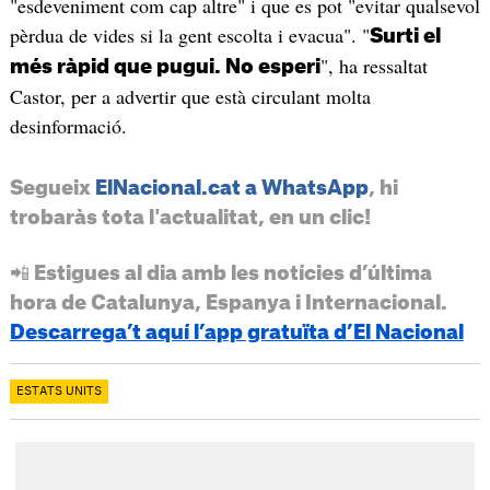
"esdeveniment com cap altre" i que es pot "evitar qualsevol
pèrdua de vides si la gent escolta i evacua". "
Surti el
", ha ressaltat
més ràpid que pugui. No esperi
Castor, per a advertir que està circulant molta
desinformació.
Segueix
ElNacional.cat a WhatsApp
, hi
trobaràs tota l'actualitat, en un clic!
📲 Estigues al dia amb les notícies d’última
hora de Catalunya, Espanya i Internacional.
Descarrega’t aquí l’app gratuïta d’El Nacional
ESTATS UNITS