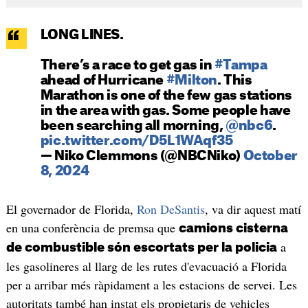
LONG LINES.
There’s a race to get gas in
#Tampa
ahead of Hurricane
#Milton
. This
Marathon is one of the few gas stations
in the area with gas. Some people have
been searching all morning,
@nbc6
.
pic.twitter.com/D5L1WAqf35
— Niko Clemmons (@NBCNiko)
October
8, 2024
El governador de Florida,
Ron DeSantis
, va dir aquest matí
en una conferència de premsa que
camions cisterna
a
de combustible són escortats per la policia
les gasolineres al llarg de les rutes d'evacuació a Florida
per a arribar més ràpidament a les estacions de servei. Les
autoritats també han instat els propietaris de vehicles