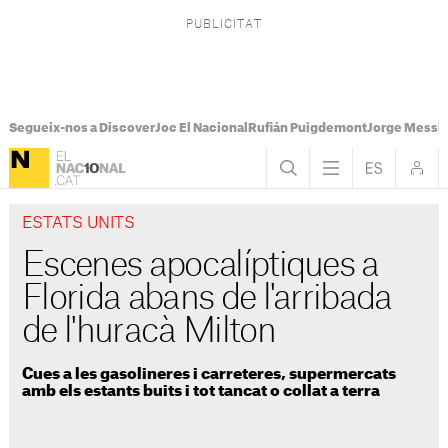
Segueix-nos a Discover
Joc El Nacional
Rufián Puigdemont
Jorge Messi
ESTATS UNITS
Escenes apocalíptiques a
Florida abans de l'arribada
de l'huracà Milton
Cues a les gasolineres i carreteres, supermercats
amb els estants buits i tot tancat o collat a terra