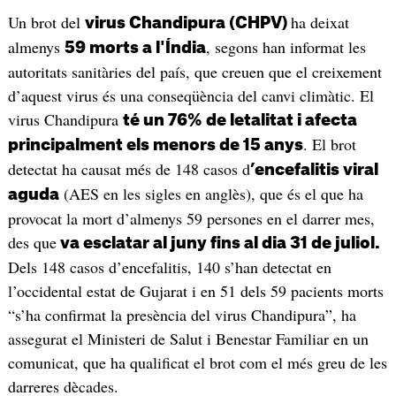
Un brot del
ha deixat
virus Chandipura (CHPV)
almenys
, segons han informat les
59 morts a l'Índia
autoritats sanitàries del país, que creuen que el creixement
d’aquest virus és una conseqüència del canvi climàtic. El
virus Chandipura
té un 76% de letalitat i afecta
. El brot
principalment els menors de 15 anys
detectat ha causat més de 148 casos d
’encefalitis viral
(AES en les sigles en anglès), que és el que ha
aguda
provocat la mort d’almenys 59 persones en el darrer mes,
des que
va esclatar al juny fins al dia 31 de juliol.
Dels 148 casos d’encefalitis, 140 s’han detectat en
l’occidental estat de Gujarat i en 51 dels 59 pacients morts
“s’ha confirmat la presència del virus Chandipura”, ha
assegurat el Ministeri de Salut i Benestar Familiar en un
comunicat, que ha qualificat el brot com el més greu de les
darreres dècades.