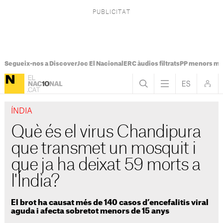
Segueix-nos a Discover
Joc El Nacional
ERC àudios filtrats
PP menors mi
ÍNDIA
Què és el virus Chandipura
que transmet un mosquit i
que ja ha deixat 59 morts a
l'Índia?
El brot ha causat més de 140 casos d’encefalitis viral
aguda i afecta sobretot menors de 15 anys