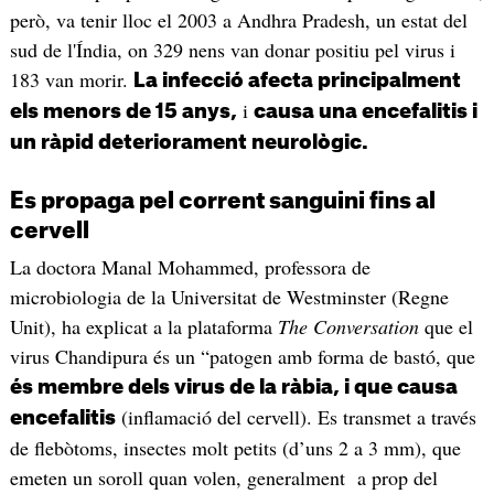
però, va tenir lloc el 2003 a Andhra Pradesh, un estat del
sud de l'Índia, on 329 nens van donar positiu pel virus i
183 van morir.
La infecció afecta principalment
i
els menors de 15 anys,
causa una encefalitis i
un ràpid deteriorament neurològic.
Es propaga pel corrent sanguini fins al
cervell
La doctora Manal Mohammed, professora de
microbiologia de la Universitat de Westminster (Regne
Unit), ha explicat a la plataforma
The Conversation
que el
virus Chandipura és un “patogen amb forma de bastó, que
és membre dels virus de la ràbia, i que causa
(inflamació del cervell). Es transmet a través
encefalitis
de flebòtoms, insectes molt petits (d’uns 2 a 3 mm), que
emeten un soroll quan volen, generalment a prop del