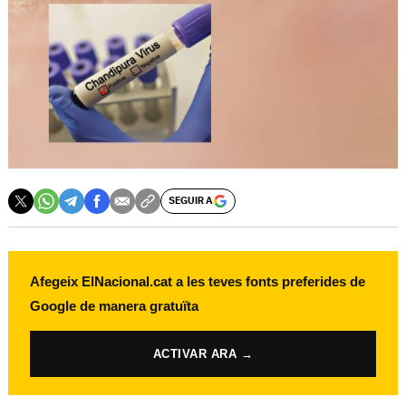
SEGUIR A
Afegeix ElNacional.cat a les teves fonts preferides de
Google de manera gratuïta
ACTIVAR ARA →