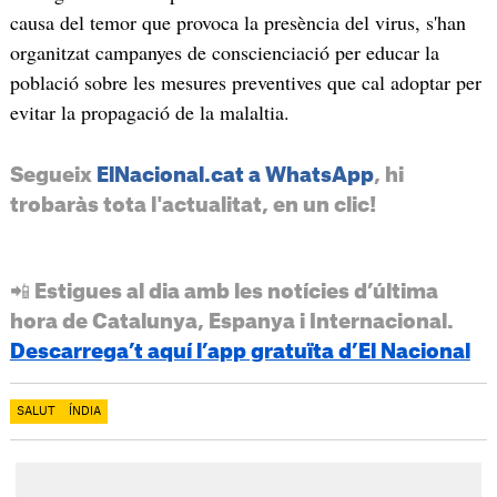
causa del temor que provoca la presència del virus, s'han
organitzat campanyes de conscienciació per educar la
població sobre les mesures preventives que cal adoptar per
evitar la propagació de la malaltia.
Segueix
ElNacional.cat a WhatsApp
, hi
trobaràs tota l'actualitat, en un clic!
📲 Estigues al dia amb les notícies d’última
hora de Catalunya, Espanya i Internacional.
Descarrega’t aquí l’app gratuïta d’El Nacional
SALUT
ÍNDIA