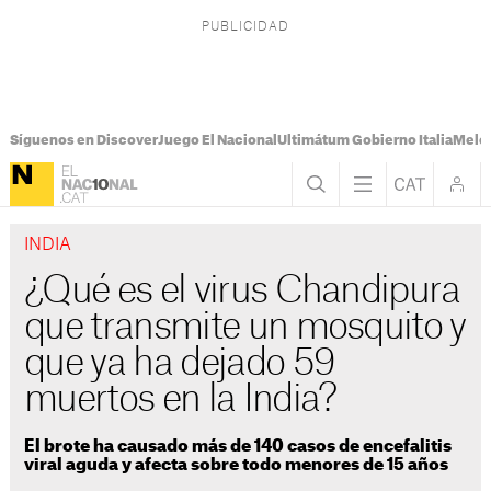
Síguenos en Discover
Juego El Nacional
Ultimátum Gobierno Italia
Melon
INDIA
¿Qué es el virus Chandipura
que transmite un mosquito y
que ya ha dejado 59
muertos en la India?
El brote ha causado más de 140 casos de encefalitis
viral aguda y afecta sobre todo menores de 15 años