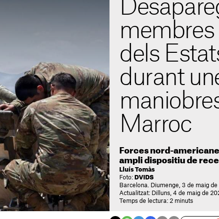
Desapare
membres de
dels Estat
durant un
maniobres 
Marroc
Forces nord-americanes
ampli dispositiu de rec
Lluís Tomàs
Foto:
DVIDS
Barcelona. Diumenge, 3 de maig de 
Actualitzat: Dilluns, 4 de maig de 20
Temps de lectura: 2 minuts