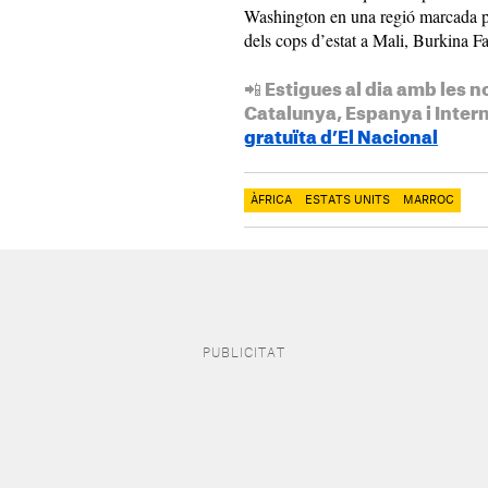
Washington en una regió marcada per
dels cops d’estat a Mali, Burkina Fa
📲 Estigues al dia amb les n
Catalunya, Espanya i Inter
gratuïta d’El Nacional
ÀFRICA
ESTATS UNITS
MARROC