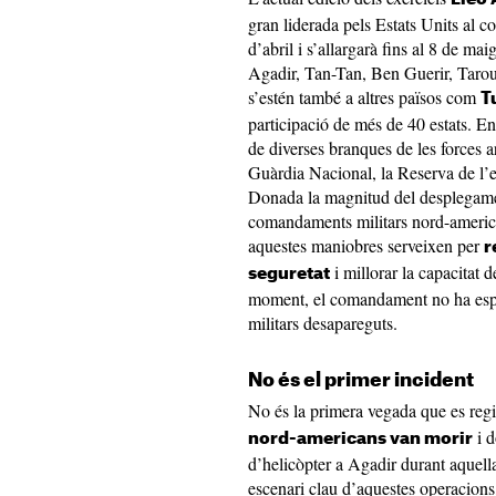
gran liderada pels Estats Units al c
d’abril i s’allargarà fins al 8 de ma
Agadir, Tan-Tan, Ben Guerir, Taroud
s’estén també a altres països com
T
participació de més de 40 estats. En
de diverses branques de les forces 
Guàrdia Nacional, la Reserva de l’ex
Donada la magnitud del desplegament
comandaments militars nord-american
aquestes maniobres serveixen per
r
i millorar la capacitat 
seguretat
moment, el comandament no ha espec
militars desapareguts.
No és el primer incident
No és la primera vegada que es regi
i d
nord-americans van morir
d’helicòpter a Agadir durant aquell
escenari clau d’aquestes operacions,