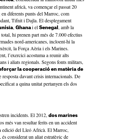
ontinent africà, va començar el passat 20
ig en diferents punts del Marroc, com
ant, Tifnit i Dajla. El desplegament
,
i el
, amb la
unísia
Ghana
Senegal
 total, hi prenen part més de 7.000 efectius
armades nord-americanes, incloent-hi la
èrcit, la Força Aèria i els Marines.
, l’exercici acostuma a reunir alts
s i aliats regionals. Segons fonts militars,
eforçar la cooperació en matèria de
de resposta davant crisis internacionals. De
ificat a quina unitat pertanyen els dos
stren incidents. El 2012,
dos marines
os més van resultar ferits en un accident
a edició del Lleó Africà. El Marroc,
 és considerat un aliat estratègic de