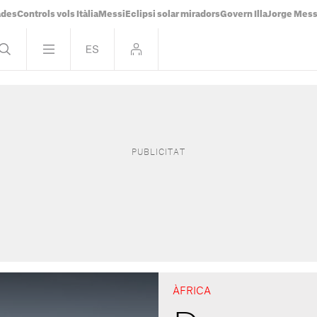
ades
Controls vols Itàlia
Messi
Eclipsi solar miradors
Govern Illa
Jorge Mess
ÀFRICA