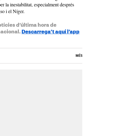
 la inestabilitat, especialment després
so i el Níger.
otícies d’última hora de
nacional.
Descarrega’t aquí l’app
MÉS