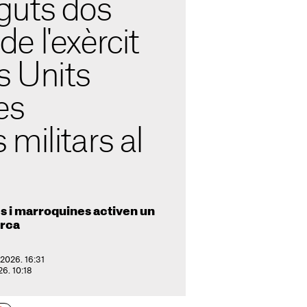
guts dos
 l'exèrcit
s Units
es
militars al
 i marroquines activen un
erca
2026. 16:31
26. 10:18