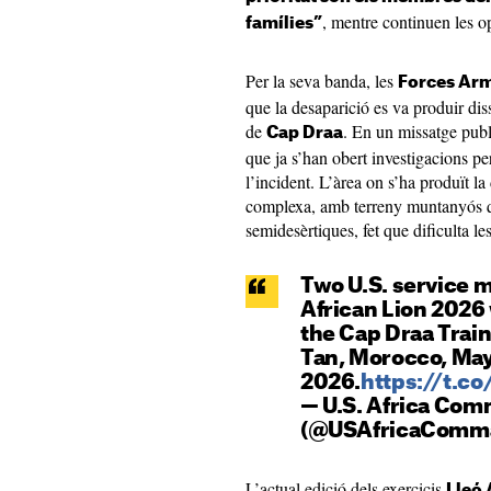
, mentre continuen les op
famílies”
Per la seva banda, les
Forces Arm
que la desaparició es va produir dis
de
. En un missatge publi
Cap Draa
que ja s’han obert investigacions pe
l’incident. L’àrea on s’ha produït l
complexa, amb terreny muntanyós 
semidesèrtiques, fet que dificulta le
Two U.S. service 
African Lion 2026
the Cap Draa Train
Tan, Morocco, May
2026.
https://t.c
— U.S. Africa Co
(@USAfricaComm
L’actual edició dels exercicis
Lleó 