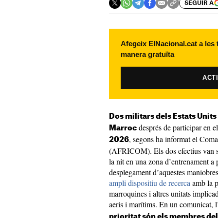
SEGUIR A
Afegeix ElNacional.cat a les
manera gratuïta
ACT
Dos militars dels Estats Unit
després de participar en e
Marroc
, segons ha informat el Coma
2026
(AFRICOM). Els dos efectius van ser
la nit en una zona d’entrenament a 
desplegament d’aquestes maniobres a
ampli dispositiu de recerca
amb la p
marroquines i altres unitats implicad
aeris i marítims. En un comunicat
prioritat són els membres del 