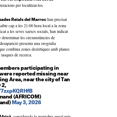
eracions per localitzar-los.
han precisat
ades Reials del Marroc
sabte cap a les 21:00 hora local a la zona
cat a les seves xarxes socials, han indicat
r determinar les circumstàncies de
a desaparició presenta una orografia
que combina zones desèrtiques amb planes
s tasques de recerca.
members participating in
 were reported missing near
ing Area, near the city of Tan
 2,
o/7zxpKQRHfB
mmand (AFRICOM)
and)
May 3, 2026
, considerada la maniobra anual més
Africà