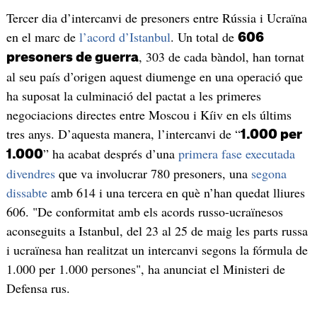
Tercer dia d’intercanvi de presoners entre Rússia i Ucraïna
en el marc de
l’acord d’Istanbul
. Un total de
606
, 303 de cada bàndol, han tornat
presoners de guerra
al seu país d’origen aquest diumenge en una operació que
ha suposat la culminació del pactat a les primeres
negociacions directes entre Moscou i Kíiv en els últims
tres anys. D’aquesta manera, l’intercanvi de “
1.000 per
” ha acabat després d’una
primera fase executada
1.000
divendres
que va involucrar 780 presoners, una
segona
dissabte
amb 614 i una tercera en què n’han quedat lliures
606. "De conformitat amb els acords russo-ucraïnesos
aconseguits a Istanbul, del 23 al 25 de maig les parts russa
i ucraïnesa han realitzat un intercanvi segons la fórmula de
1.000 per 1.000 persones", ha anunciat el Ministeri de
Defensa rus.