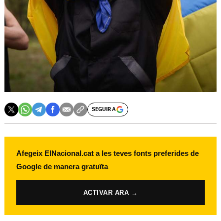
SEGUIR A
Afegeix ElNacional.cat a les teves fonts preferides de
Google de manera gratuïta
ACTIVAR ARA →