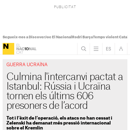
Segueix-nos a Discover
Joc El Nacional
Rodri Barça
Temps violent Catal
GUERRA UCRAÏNA
Culmina l'intercanvi pactat a
Istanbul: Rússia i Ucraïna
tornen els últims 606
presoners de l’acord
Tot i l’èxit de l’operació, els atacs no han cessat i
Zelenski ha demanat més pressió internacional
sobre el Kremlin