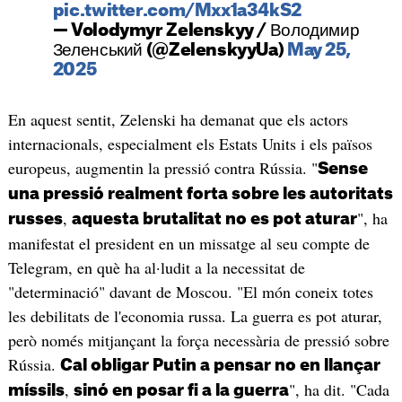
pic.twitter.com/Mxx1a34kS2
— Volodymyr Zelenskyy / Володимир
Зеленський (@ZelenskyyUa)
May 25,
2025
En aquest sentit, Zelenski ha demanat que els actors
internacionals, especialment els Estats Units i els països
europeus, augmentin la pressió contra Rússia. "
Sense
una pressió realment forta sobre les autoritats
,
", ha
russes
aquesta brutalitat no es pot aturar
manifestat el president en un missatge al seu compte de
Telegram, en què ha al·ludit a la necessitat de
"determinació" davant de Moscou. "El món coneix totes
les debilitats de l'economia russa. La guerra es pot aturar,
però només mitjançant la força necessària de pressió sobre
Rússia.
Cal obligar Putin a pensar no en llançar
,
", ha dit. "Cada
míssils
sinó en posar fi a la guerra