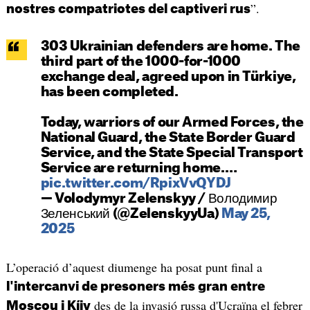
”.
nostres compatriotes del captiveri rus
303 Ukrainian defenders are home. The
third part of the 1000-for-1000
exchange deal, agreed upon in Türkiye,
has been completed.
Today, warriors of our Armed Forces, the
National Guard, the State Border Guard
Service, and the State Special Transport
Service are returning home.…
pic.twitter.com/RpixVvQYDJ
— Volodymyr Zelenskyy / Володимир
Зеленський (@ZelenskyyUa)
May 25,
2025
L’operació d’aquest diumenge ha posat punt final a
l'intercanvi de presoners més gran entre
des de la invasió russa d'Ucraïna el febrer
Moscou i Kíiv