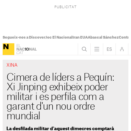
Segueix-nos a Discover
Joc El Nacional
Iran EUA
Abascal Sánchez
Control
XINA
Cimera de líders a Pequín:
Xi Jinping exhibeix poder
militar i es perfila com a
garant d'un nou ordre
mundial
La desfilada militar d'aquest dimecres comptarà