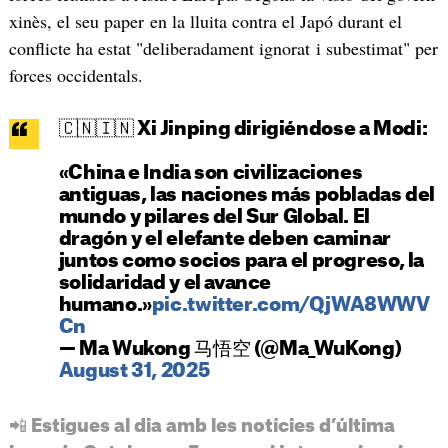
xinès, el seu paper en la lluita contra el Japó durant el
conflicte ha estat "deliberadament ignorat i subestimat" per
forces occidentals.
🇨🇳🇮🇳 Xi Jinping dirigiéndose a Modi:
«China e India son civilizaciones
antiguas, las naciones más pobladas del
mundo y pilares del Sur Global. El
dragón y el elefante deben caminar
juntos como socios para el progreso, la
solidaridad y el avance
humano.»
pic.twitter.com/QjWA8WWV
Cn
— Ma Wukong 马悟空 (@Ma_WuKong)
August 31, 2025
📲 Estigues al dia amb les notícies d’última