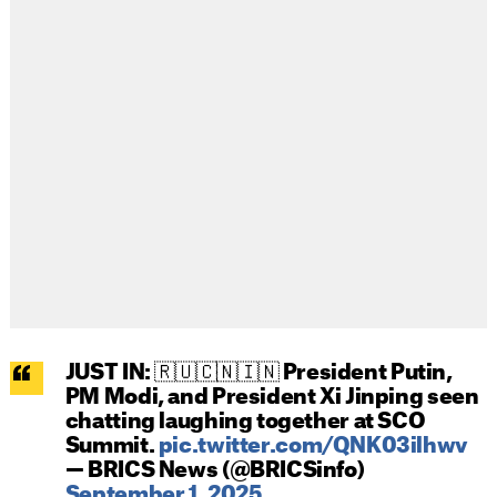
JUST IN: 🇷🇺🇨🇳🇮🇳 President Putin,
PM Modi, and President Xi Jinping seen
chatting laughing together at SCO
Summit.
pic.twitter.com/QNK03ilhwv
— BRICS News (@BRICSinfo)
September 1, 2025