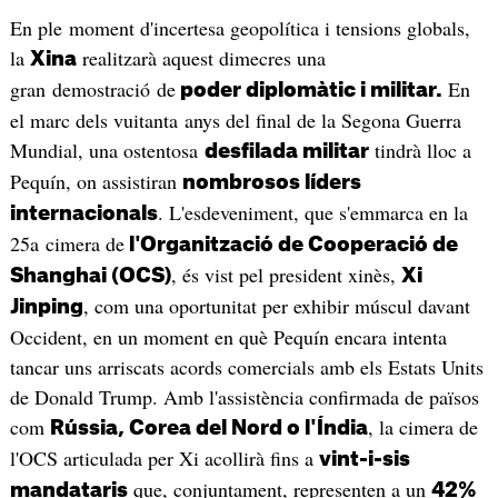
En ple moment d'incertesa geopolítica i tensions globals,
la
realitzarà aquest dimecres una
Xina
gran demostració de
En
poder diplomàtic i militar.
el marc dels vuitanta anys del final de la Segona Guerra
Mundial, una ostentosa
tindrà lloc a
desfilada militar
Pequín, on assistiran
nombrosos líders
. L'esdeveniment, que s'emmarca en la
internacionals
25a cimera de
l'Organització de Cooperació de
, és vist pel president xinès,
Shanghai (OCS)
Xi
, com una oportunitat per exhibir múscul davant
Jinping
Occident, en un moment en què Pequín encara intenta
tancar uns arriscats acords comercials amb els Estats Units
de Donald Trump. Amb l'assistència confirmada de països
com
, la cimera de
Rússia, Corea del Nord o l'Índia
l'OCS articulada per Xi acollirà fins a
vint-i-sis
que, conjuntament, representen a un
mandataris
42%