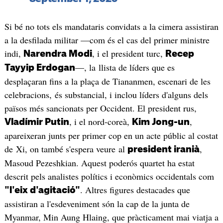
Si bé no tots els mandataris convidats a la cimera assistiran
a la desfilada militar —com és el cas del primer ministre
indi,
, i el president turc,
Narendra Modi
Recep
—, la llista de líders que es
Tayyip Erdogan
desplaçaran fins a la plaça de Tiananmen, escenari de les
celebracions, és substancial, i inclou líders d'alguns dels
països més sancionats per Occident. El president rus,
, i el nord-coreà,
,
Vladímir Putin
Kim Jong-un
apareixeran junts per primer cop en un acte públic al costat
de Xi, on també s'espera veure al
,
president iranià
Masoud Pezeshkian. Aquest poderós quartet ha estat
descrit pels analistes polítics i econòmics occidentals com
. Altres figures destacades que
"l'eix d'agitació"
assistiran a l'esdeveniment són la cap de la junta de
Myanmar, Min Aung Hlaing, que pràcticament mai viatja a