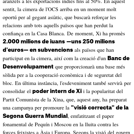
aranzels a les exportacions índies fins al 50%. En aquest
sentit, la cimera de l'OCS arriba en un moment molt
oportú per al gegant asiàtic, que buscarà reforçar les
relacions amb tots aquells països que han perdut la
confiança en la Casa Blanca. De moment, Xi ha promès
2.000 milions de iuans
—uns 250 milions
als països que han
d'euros— en subvencions
participat en la cimera, així com la creació d'un
Banc de
que proporcionarà una base més
Desenvolupament
sòlida per a la cooperació econòmica i de seguretat del
bloc. En última instància, l'esdeveniment també servirà per
consolidar el
i la popularitat del
poder intern de Xi
Partit Comunista de la Xina, que, aquest any, ha preparat
una campanya per promoure la
"visió correcta" de la
, emfatitzant el paper
Segona Guerra Mundial
fonamental de Pequín i Moscou en la lluita contra les
forces feixistes a Àsia i Europa. Segons la visió del govern