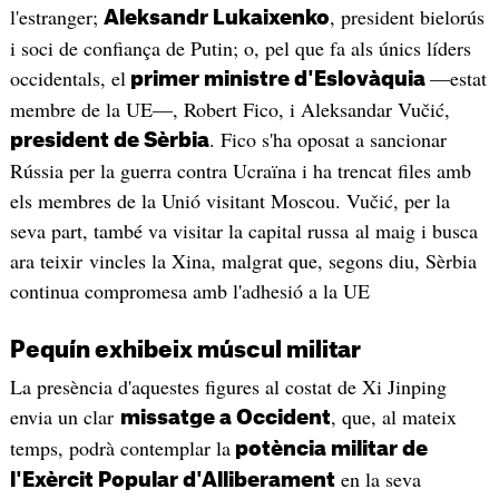
l'estranger;
, president bielorús
Aleksandr Lukaixenko
i soci de confiança de Putin; o, pel que fa als únics líders
occidentals, el
—estat
primer ministre d'Eslovàquia
membre de la UE—, Robert Fico, i Aleksandar Vučić,
. Fico s'ha oposat a sancionar
president de Sèrbia
Rússia per la guerra contra Ucraïna i ha trencat files amb
els membres de la Unió visitant Moscou. Vučić, per la
seva part, també va visitar la capital russa al maig i busca
ara teixir vincles la Xina, malgrat que, segons diu, Sèrbia
continua compromesa amb l'adhesió a la UE
Pequín exhibeix múscul militar
La presència d'aquestes figures al costat de Xi Jinping
envia un clar
, que, al mateix
missatge a Occident
temps, podrà contemplar la
potència militar de
en la seva
l'Exèrcit Popular d'Alliberament