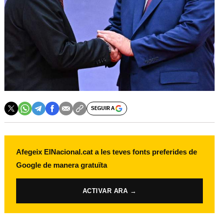
SEGUIR A
Afegeix ElNacional.cat a les teves fonts preferides de
Google de manera gratuïta
ACTIVAR ARA →