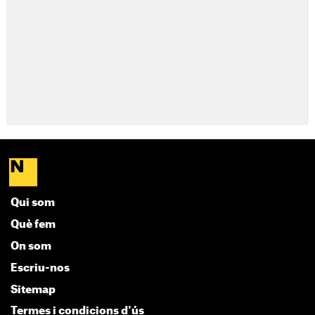
Qui som
Què fem
On som
Escriu-nos
Sitemap
Termes i condicions d'ús