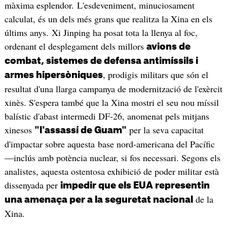
màxima esplendor. L'esdeveniment, minuciosament
calculat, és un dels més grans que realitza la Xina en els
últims anys. Xi Jinping ha posat tota la llenya al foc,
ordenant el desplegament dels millors
avions de
combat, sistemes de defensa antimíssils i
, prodigis militars que són el
armes hipersòniques
resultat d'una llarga campanya de modernització de l'exèrcit
xinès. S'espera també que la Xina mostri el seu nou míssil
balístic d'abast intermedi DF-26, anomenat pels mitjans
xinesos
per la seva capacitat
"l'assassí de Guam"
d'impactar sobre aquesta base nord-americana del Pacífic
—inclús amb potència nuclear, si fos necessari. Segons els
analistes, aquesta ostentosa exhibició de poder militar està
dissenyada per
impedir que els EUA representin
de la
una amenaça per a la seguretat nacional
Xina.