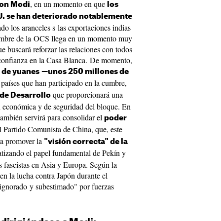
, en un momento en que
con Modi
los
UU. se han deteriorado notablemente
o los aranceles s las exportaciones indias
 cumbre de la OCS llega en un momento muy
ue buscará reforzar las relaciones con todos
 confianza en la Casa Blanca. De momento,
 de yuanes
—unos 250 millones de
 países que han participado en la cumbre,
que proporcionará una
de Desarrollo
n económica y de seguridad del bloque. En
también servirá para consolidar el
poder
l Partido Comunista de China, que, este
ra promover la
"visión correcta" de la
atizando el papel fundamental de Pekín y
s fascistas en Asia y Europa. Según la
 en la lucha contra Japón durante el
 ignorado y subestimado" por fuerzas