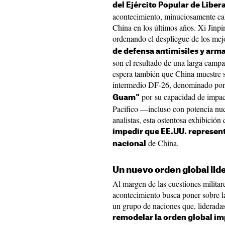
del Ejército Popular de Liber
acontecimiento, minuciosamente cal
China en los últimos años. Xi Jinpin
ordenando el despliegue de los me
de defensa antimisiles y arm
son el resultado de una larga campa
espera también que China muestre s
intermedio DF-26, denominado por
por su capacidad de impact
Guam"
Pacífico —incluso con potencia nucl
analistas, esta ostentosa exhibición
impedir que EE.UU. represen
de China.
nacional
Un nuevo orden global lid
Al margen de las cuestiones militare
acontecimiento busca poner sobre la
un grupo de naciones que, liderada
remodelar la orden global i