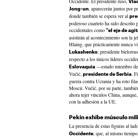
Occidente. El presidente ruso,
Vla
, aparecerán juntos por p
Jong-un
donde también se espera ver al
pre
poderoso cuarteto ha sido descrito p
occidentales como
"el eje de agi
asistirán al acontecimiento son la 
Hlaing, que prácticamente nunca via
, presidente bielorru
Lukashenko
respecto a los únicos líderes occide
—estado miembro de 
Eslovaquia
Vučić,
. F
presidente de Serbia
guerra contra Ucrania y ha roto fil
Moscú. Vučić, por su parte, también
ahora tejer vínculos China, aunque
con la adhesión a la UE.
Pekín exhibe músculo mili
La presencia de estas figuras al la
, que, al mismo tiempo
Occidente