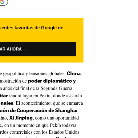
uentes favoritas de Google de
VAR AHORA →
geopolítica y tensiones globales,
China
demostración de
poder diplomático y
a años del final de la Segunda Guerra
tendrá lugar en Pekín, donde asistirán
itar
. El acontecimiento, que se enmarca
onales
ción de Cooperación de Shanghai
hino,
, como una oportunidad
Xi Jinping
te, en un momento en que Pekín todavía
uerdos comerciales con los Estados Unidos