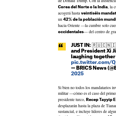
de Donald Trump. Con la asistenci
, la
Corea del Norte o la India
acogerá hasta
veintiséis manda
un
42% de la población mund
hacia Oriente —la cumbre solo cuen
— del centro de gra
occidentales
JUST IN: 🇷🇺🇨🇳
and President Xi J
laughing together
pic.twitter.com/
— BRICS News (@
2025
Si bien no todos los mandatarios inv
militar —cómo es el caso del primer
presidente turco,
Recep Tayyip 
desplazarán hasta la plaza de Tiana
sustancial, e incluye líderes de alg