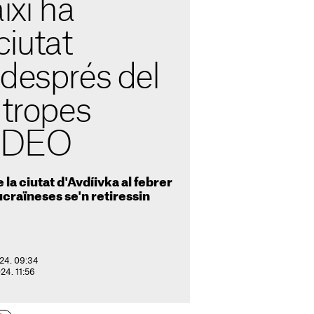
ixí ha
ciutat
 després del
 tropes
VÍDEO
 la ciutat d'Avdíivka al febrer
ucraïneses se'n retiressin
024. 09:34
024. 11:56