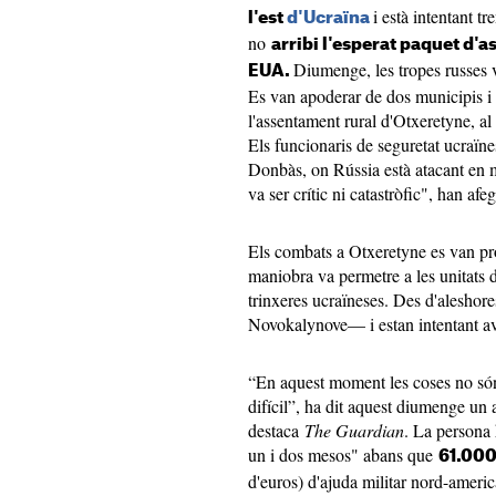
i està intentant t
l'est
d'Ucraïna
no
arribi l'esperat paquet d'a
Diumenge, les tropes russes v
EUA.
Es van apoderar de dos municipis i 
l'assentament rural d'Otxeretyne, al
Els funcionaris de seguretat ucraïne
Donbàs, on Rússia està atacant en m
va ser crític ni catastròfic", han afeg
Els combats a Otxeretyne es van pro
maniobra va permetre a les unitats 
trinxeres ucraïneses. Des d'aleshor
Novokalynove— i estan intentant av
“En aquest moment les coses no són 
difícil”, ha dit aquest diumenge un a
destaca
The Guardian
. La persona 
un i dos mesos" abans que
61.000
d'euros) d'ajuda militar nord-america