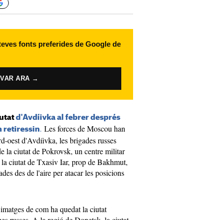
 teves fonts preferides de Google de
IVAR ARA →
iutat
d'Avdíivka al febrer després
.
Les forces de Moscou han
 retiressin
rd-oest d'Avdíivka, les brigades russes
e la ciutat de Pokrovsk, un centre militar
 la ciutat de Txasiv Iar, prop de Bakhmut,
des des de l'aire per atacar les posicions
imatges de com ha quedat la ciutat
es russes. A la regió de Donetsk, la ciutat,