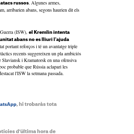
. Algunes armes,
 atacs russos
m, arribarien abans, segons haurien dit els
la Guerra (ISW),
el Kremlin intenta
nitat abans no es lliuri l'ajuda
 portant reforços i té un avantatge triple
 tàctics recents suggereixen un pla ambiciós
 de Slaviansk i Kramatorsk en una ofensiva
s poc probable que Rússia aclapari les
destacat l'ISW la setmana passada.
, hi trobaràs tota
hatsApp
otícies d’última hora de