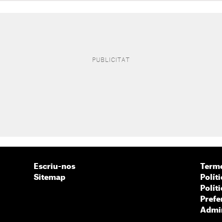
Escriu-nos
Terme
Sitemap
Políti
Polít
Prefe
Admin