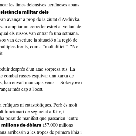
rencar les línies defensives ucraïneses abans
ssistència militar dels
an avançar a prop de la ciutat d'Avdíivka.
van ampliar un corredor estret al voltant de
 qual els russos van entrar fa una setmana.
sos van descriure la situació a la regió de
últiples fronts, com a “molt difícil”. "No
it.
duir després d'un atac sorpresa rus. La
de combat russes esquivar una xarxa de
es, han envaït municipis veïns —Solovyove i
ançar més cap a l'oest.
crítiques ni catastròfiques. Però és molt
lt funcionari de seguretat a Kíiv, i
ha posat de manifest que passarien "entre
(57.000 milions
 milions de dòlars
na arribessin a les tropes de primera línia i