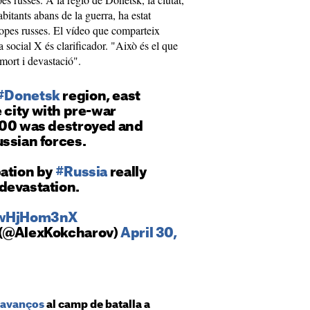
bitants abans de la guerra, ha estat
ropes russes. El vídeo que comparteix
 social X és clarificador. "Això és el que
 mort i devastació".
#Donetsk
region, east
he city with pre-war
000 was destroyed and
ssian forces.
pation by
#Russia
really
devastation.
/awHjHom3nX
 (@AlexKokcharov)
April 30,
s avanços
al camp de batalla a