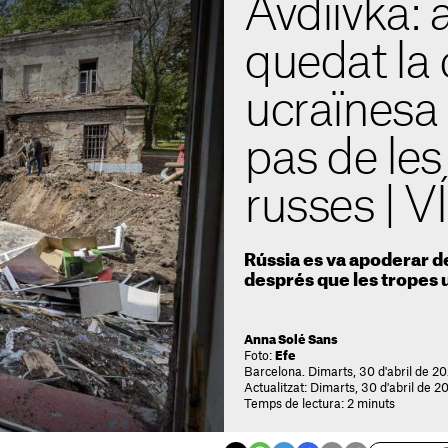
Avdíivka: a
quedat la 
ucraïnesa
pas de les
russes | 
Rússia es va apoderar de
després que les tropes 
Anna Solé Sans
Foto:
Efe
Barcelona. Dimarts, 30 d'abril de 2
Actualitzat: Dimarts, 30 d'abril de 2
Temps de lectura: 2 minuts