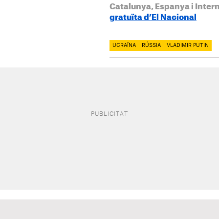
Catalunya, Espanya i Inter
gratuïta d’El Nacional
UCRAÏNA
RÚSSIA
VLADIMIR PUTIN