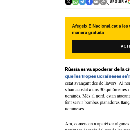
SEGUIR A
Afegeix ElNacional.cat a les
manera gratuïta
ACT
Rússia es va apoderar de la c
que les tropes ucraïneses se'n
estat avançant des de llavors. Al no
s'han acostat a uns 30 quilòmetres d
ucraïnès. Més al nord, estan atacant
fent servir bombes planadores llança
ucraïneses.
Ara, comencen a aparèixer algunes 
ucraïnesa després del pas de les trop