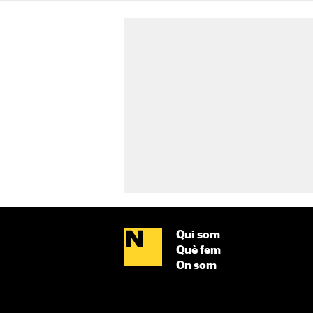
Qui som
Què fem
On som