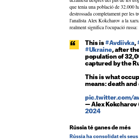
que tenia una població de 32.000 ha
destrossada completament per les t
l'analista Alex Kokcharov a la xarxa
realment significa l'ocupació russa:
This is
#Avdiivka
,
#Ukraine
, after t
population of 32,
captured by the Ru
This is what occu
means: death and 
pic.twitter.com
— Alex Kokcharov
2024
Rússia té ganes de més
Rússia ha consolidat els seu