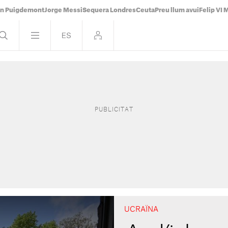
án Puigdemont
Jorge Messi
Sequera Londres
Ceuta
Preu llum avui
Felip VI 
UCRAÏNA