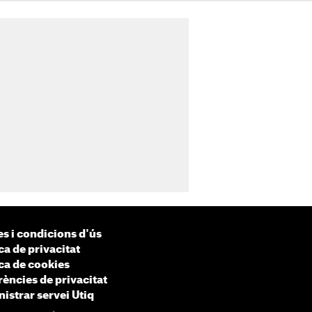
s i condicions d'ús
ca de privacitat
ica de cookies
rències de privacitat
istrar servei Utiq