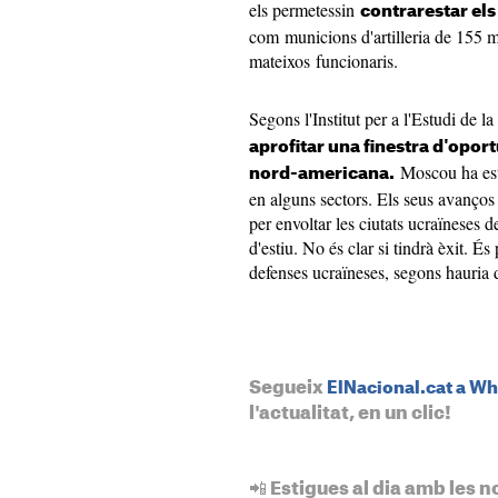
els permetessin
contrarestar els
com municions d'artilleria de 155 m
mateixos funcionaris.
Segons l'Institut per a l'Estudi de 
aprofitar una finestra d'oportu
Moscou ha estat
nord-americana.
en alguns sectors. Els seus avanços
per envoltar les ciutats ucraïneses
d'estiu. No és clar si tindrà èxit. É
defenses ucraïneses, segons hauria 
Segueix
ElNacional.cat a W
l'actualitat, en un clic!
📲 Estigues al dia amb les n