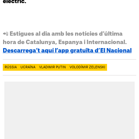
elèctric.
📲 Estigues al dia amb les notícies d’última
hora de Catalunya, Espanya i Internacional.
Descarrega’t aquí l’app gratuïta d’El Nacional
RÚSSIA
UCRAÏNA
VLADIMIR PUTIN
VOLODÍMIR ZELENSKI