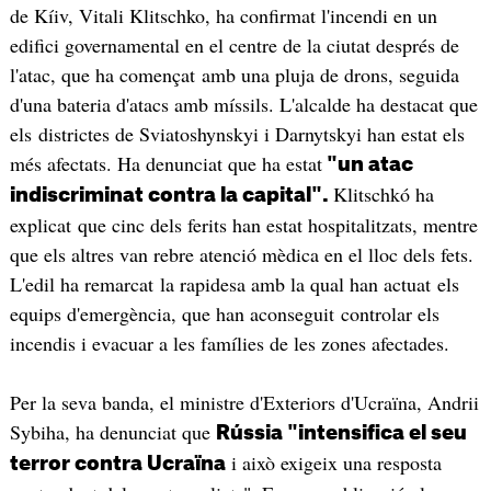
de Kíiv, Vitali Klitschko, ha confirmat l'incendi en un
edifici governamental en el centre de la ciutat després de
l'atac, que ha començat amb una pluja de drons, seguida
d'una bateria d'atacs amb míssils. L'alcalde ha destacat que
els districtes de Sviatoshynskyi i Darnytskyi han estat els
més afectats. Ha denunciat que ha estat
"un atac
Klitschkó ha
indiscriminat contra la capital".
explicat que cinc dels ferits han estat hospitalitzats, mentre
que els altres van rebre atenció mèdica en el lloc dels fets.
L'edil ha remarcat la rapidesa amb la qual han actuat els
equips d'emergència, que han aconseguit controlar els
incendis i evacuar a les famílies de les zones afectades.
Per la seva banda, el ministre d'Exteriors d'Ucraïna, Andrii
Sybiha, ha denunciat que
Rússia "intensifica el seu
i això exigeix una resposta
terror contra Ucraïna