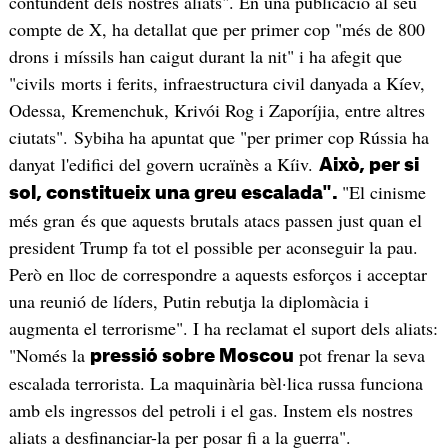
contundent dels nostres aliats". En una publicació al seu
compte de X, ha detallat que per primer cop "més de 800
drons i míssils han caigut durant la nit" i ha afegit que
"civils morts i ferits, infraestructura civil danyada a Kíev,
Odessa, Kremenchuk, Krivói Rog i Zaporíjia, entre altres
ciutats". Sybiha ha apuntat que "per primer cop Rússia ha
danyat l'edifici del govern ucraïnès a Kíiv.
Això, per si
"El cinisme
sol, constitueix una greu escalada".
més gran és que aquests brutals atacs passen just quan el
president Trump fa tot el possible per aconseguir la pau.
Però en lloc de correspondre a aquests esforços i acceptar
una reunió de líders, Putin rebutja la diplomàcia i
augmenta el terrorisme". I ha reclamat el suport dels aliats:
"Només la
pot frenar la seva
pressió sobre Moscou
escalada terrorista. La maquinària bèl·lica russa funciona
amb els ingressos del petroli i el gas. Instem els nostres
aliats a desfinanciar-la per posar fi a la guerra".