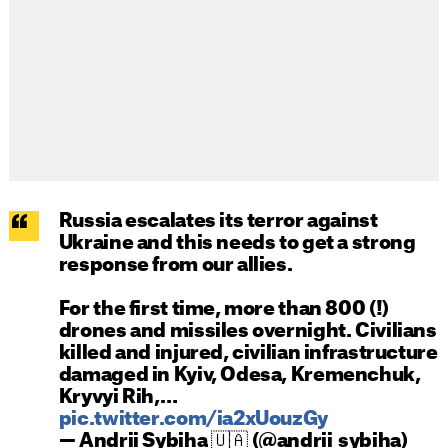
Russia escalates its terror against
Ukraine and this needs to get a strong
response from our allies.
For the first time, more than 800 (!)
drones and missiles overnight. Civilians
killed and injured, civilian infrastructure
damaged in Kyiv, Odesa, Kremenchuk,
Kryvyi Rih,…
pic.twitter.com/ia2xUouzGy
— Andrii Sybiha 🇺🇦 (@andrii_sybiha)