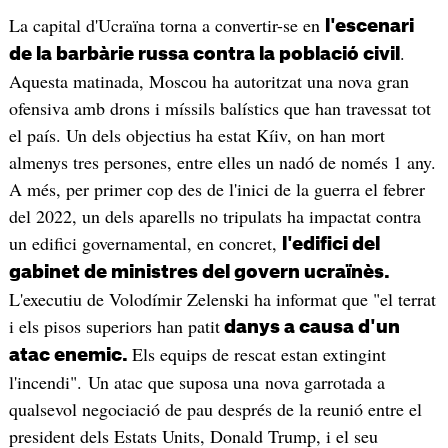
La capital d'Ucraïna torna a convertir-se en
l'escenari
.
de la barbàrie russa contra la població civil
Aquesta matinada, Moscou ha autoritzat una nova gran
ofensiva amb drons i míssils balístics que han travessat tot
el país. Un dels objectius ha estat Kíiv, on han mort
almenys tres persones, entre elles un nadó de només 1 any.
A més, per primer cop des de l'inici de la guerra el febrer
del 2022, un dels aparells no tripulats ha impactat contra
un edifici governamental, en concret,
l'edifici del
gabinet de ministres del govern ucraïnès.
L'executiu de Volodímir Zelenski ha informat que "el terrat
i els pisos superiors han patit
danys a causa d'un
Els equips de rescat estan extingint
atac enemic.
l'incendi". Un atac que suposa una nova garrotada a
qualsevol negociació de pau després de la reunió entre el
president dels Estats Units, Donald Trump, i el seu