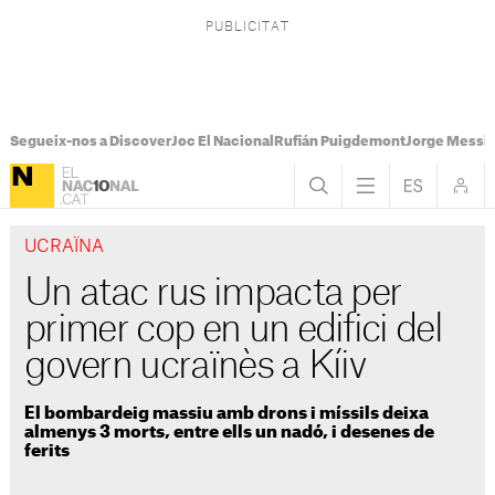
Segueix-nos a Discover
Joc El Nacional
Rufián Puigdemont
Jorge Messi
UCRAÏNA
Un atac rus impacta per
primer cop en un edifici del
govern ucraïnès a Kíiv
El bombardeig massiu amb drons i míssils deixa
almenys 3 morts, entre ells un nadó, i desenes de
ferits