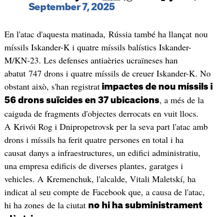
September 7, 2025
En l'atac d'aquesta matinada, Rússia també ha llançat nou
míssils Iskander-K i quatre míssils balístics Iskander-
M/KN-23. Les defenses antiaèries ucraïneses han
abatut 747 drons i quatre míssils de creuer Iskander-K. No
obstant això, s'han registrat
impactes de nou míssils i
, a més de la
56 drons suïcides en 37 ubicacions
caiguda de fragments d'objectes derrocats en vuit llocs.
A Krivói Rog i Dnipropetrovsk per la seva part l'atac amb
drons i míssils ha ferit quatre persones en total i ha
causat danys a infraestructures, un edifici administratiu,
una empresa edificis de diverses plantes, garatges i
vehicles. A Kremenchuk, l'alcalde, Vitali Maletskí, ha
indicat al seu compte de Facebook que, a causa de l'atac,
hi ha zones de la ciutat
no hi ha subministrament