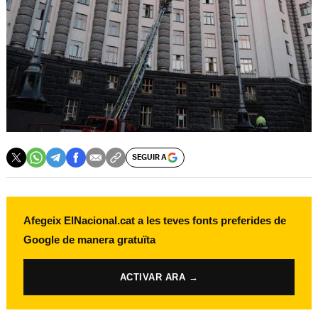
SEGUIR A
Afegeix ElNacional.cat a les teves fonts preferides de
Google de manera gratuïta
ACTIVAR ARA →