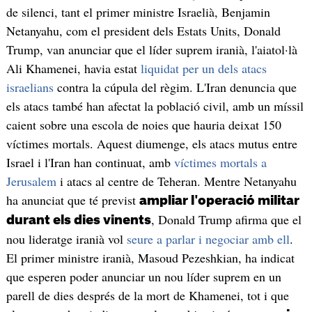
de silenci, tant el primer ministre Israelià, Benjamin
Netanyahu, com el president dels Estats Units, Donald
Trump, van anunciar que el líder suprem iranià, l'aiatol·là
Ali Khamenei, havia estat
liquidat per un dels atacs
israelians
contra la cúpula del règim. L'Iran denuncia que
els atacs també han afectat la població civil, amb un míssil
caient sobre una escola de noies que hauria deixat 150
víctimes mortals. Aquest diumenge, els atacs mutus entre
Israel i l'Iran han continuat, amb
víctimes mortals a
Jerusalem
i atacs al centre de Teheran. Mentre Netanyahu
ha anunciat que té previst
ampliar l'operació militar
, Donald Trump afirma que el
durant els dies vinents
nou lideratge iranià vol
seure a parlar i negociar amb ell
.
El primer ministre iranià, Masoud Pezeshkian, ha indicat
que esperen poder anunciar un nou líder suprem en un
parell de dies després de la mort de Khamenei, tot i que