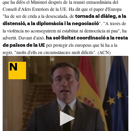
que ha difós el Ministeri després de la reunió extraordinària del
Consell d'Afers Exteriors de la UE. Ha dit que el paper d'Europa
"ha de ser de crida a la desescalada, de
tornada al diàleg, a la
". "A través de
distensió, a la diplomàcia i la negociació
la violència no aconseguirem ni estabiitat ni democràcia ni pau", ha
advertit. Davant d'això,
ha sol·licitat coordinació a la resta
per protegir els europeus que hi ha a la
de països de la UE
regió, "molts d'ells en circumstàncies molt difícils". (ACN)