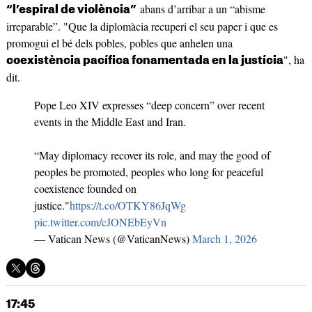
abans d’arribar a un “abisme
“l’espiral de violència”
irreparable”. "Que la diplomàcia recuperi el seu paper i que es
promogui el bé dels pobles, pobles que anhelen una
", ha
coexistència pacífica fonamentada en la justícia
dit.
Pope Leo XIV expresses “deep concern” over recent
events in the Middle East and Iran.
“May diplomacy recover its role, and may the good of
peoples be promoted, peoples who long for peaceful
coexistence founded on
justice."
https://t.co/OTKY86JqWg
pic.twitter.com/cJONEbEyVn
— Vatican News (@VaticanNews)
March 1, 2026
17:45