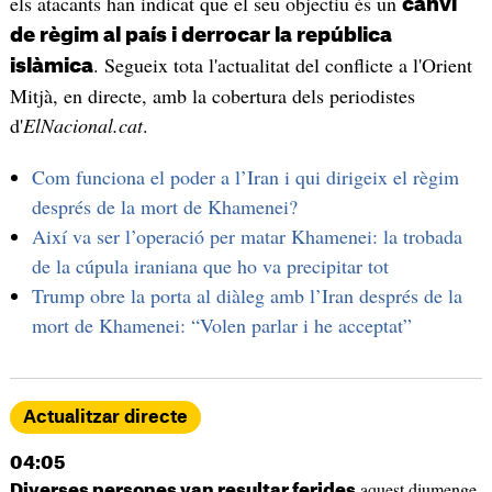
els atacants han indicat que el seu objectiu és un
canvi
de règim al país i derrocar la república
. Segueix tota l'actualitat del conflicte a l'Orient
islàmica
Mitjà, en directe, amb la cobertura dels periodistes
d'
ElNacional.cat
.
Com funciona el poder a l’Iran i qui dirigeix el règim
després de la mort de Khamenei?
Així va ser l’operació per matar Khamenei: la trobada
de la cúpula iraniana que ho va precipitar tot
Trump obre la porta al diàleg amb l’Iran després de la
mort de Khamenei: “Volen parlar i he acceptat”
Actualitzar directe
04:05
aquest diumenge
Diverses persones van resultar ferides