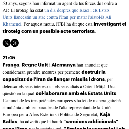
53 anys, segons han informat un agent de les forces de l'ordre a
AP. El tiroteig ha estat
un dia després que Israel i els Estats
Units llancessin un atac contra l'Iran per matar l'aiatol·là Ali
Khamenei
. Per aquest motiu, l'FBI ha dit que està
investigant el
.
tiroteig com un possible acte terrorista
21:45
,
i
han anunciat que
França
Regne Unit
Alemanya
consideraran prendre mesures per permetre
destruir la
, per
capacitat de l'Iran de llançar míssils i drons
defensar els seus interessos i els seus aliats a Orient Mitjà. Una
qüestió en la qual
.
col·laboraran amb els Estats Units
L'anunci de les tres potències europees s'ha fet de manera gairebé
simultània amb les paraules de l'alta representant de la Unió
Europea per a Afers Exteriors i Política de Seguretat,
Kaja
, ha advertit que hi haurà
Kallas
"sancions addicionals"
per la mateixa raó:
per a l'Iran
"Protegir la seguretat i els