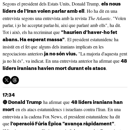
Segons el president dels Estats Units, Donald Trump,
els nous
. Ho ha dit en una
líders de l'Iran volen parlar amb ell
entrevista segons una entrevista amb la revista
The Atlantic
. "Volen
parlar, i jo he acceptat parlar-hi, així que parlaré amb ells", ha dit.
Tot i això, els ha recriminat que
"haurien d'haver-ho fet
. El president estatunidenc ha
abans. Ha esperat massa"
insistit en el fet que alguns dels iranians implicats en les
negociacions anteriors
"La majoria d'aquesta gent
ja no són vius.
ja no hi és", va indicat. En una entrevista anterior ha afirmat que
48
.
líders iranians havien mort durant els atacs
17:34
ha afirmat que
🔴 Donald Trump
48 líders iranians han
en els atacs estatunidencs i israelians contra l'Iran. En una
mort
entrevista a la cadena Fox News, el president estatunidenc ha dit
que
.
l'operació Fúria Èpica "avança ràpidament"