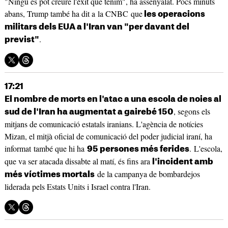
"Ningú es pot creure l'èxit que tenim", ha assenyalat. Pocs minuts
abans, Trump també ha dit a la CNBC que
les operacions
militars dels EUA a l'Iran van "per davant del
.
previst"
17:21
El nombre de morts en l'atac a una escola de noies al
, segons els
sud de l'Iran ha augmentat a gairebé 150
mitjans de comunicació estatals iranians. L'agència de notícies
Mizan, el mitjà oficial de comunicació del poder judicial iraní, ha
informat també que hi ha
. L'escola,
95 persones més ferides
que va ser atacada dissabte al matí, és fins ara
l'incident amb
de la campanya de bombardejos
més víctimes mortals
liderada pels Estats Units i Israel contra l'Iran.