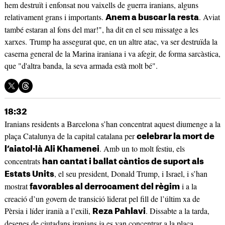
hem destruït i enfonsat nou vaixells de guerra iranians, alguns
relativament grans i importants.
. Aviat
Anem a buscar la resta
també estaran al fons del mar!", ha dit en el seu missatge a les
xarxes. Trump ha assegurat que, en un altre atac, va ser destruïda la
caserna general de la Marina iraniana i va afegir, de forma sarcàstica,
que "d'altra banda, la seva armada està molt bé".
18:32
Iranians residents a Barcelona s’han concentrat aquest diumenge a la
plaça Catalunya de la capital catalana per
celebrar la mort de
. Amb un to molt festiu, els
l’aiatol·là Ali Khamenei
concentrats
han cantat i ballat càntics de suport als
, el seu president, Donald Trump, i Israel, i s’han
Estats Units
mostrat
i a la
favorables al derrocament del règim
creació d’un govern de transició liderat pel fill de l’últim xa de
Pèrsia i líder iranià a l’exili,
. Dissabte a la tarda,
Reza Pahlavi
desenes de ciutadans iranians ja es van concentrar a la plaça