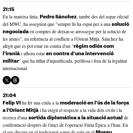
21:15
En la mateixa línia,
, també des del sopar oficial
Pedro Sánchez
del MWC, ha assegurat que "sempre hi ha espai per a una
solució
en comptes de deixar-se arrossegar per la solució de
negociada
les armes", en referència al conflicte a l'Orient Mitjà. Sánchez ha
afegit que es pot estar en contra d'un "
règim odiós com
i alhora estar
l'iranià
en contra d'una intervenció
" que ha titllat d'injustificada, perillosa i fora de la legalitat
militar
internacional.
21:04
ha fet una crida a la
Felip VI
moderació en l'ús de la força
i ha exigit el respecte a la vida dels civils i la
a l'Orient Mitjà
recerca d'una
de
sortida diplomàtica a la situació actual
confrontació després de l'inici de l'operació Fúria Èpica a l'Iran. En
el seu discurs en el tradicional sopar de gala en el
Museu