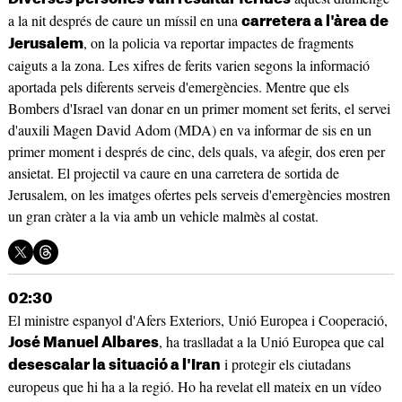
a la nit després de caure un míssil en una
carretera a l'àrea de
, on la policia va reportar impactes de fragments
Jerusalem
caiguts a la zona. Les xifres de ferits varien segons la informació
aportada pels diferents serveis d'emergències. Mentre que els
Bombers d'Israel van donar en un primer moment set ferits, el servei
d'auxili Magen David Adom (MDA) en va informar de sis en un
primer moment i després de cinc, dels quals, va afegir, dos eren per
ansietat. El projectil va caure en una carretera de sortida de
Jerusalem, on les imatges ofertes pels serveis d'emergències mostren
un gran cràter a la via amb un vehicle malmès al costat.
02:30
El ministre espanyol d'Afers Exteriors, Unió Europea i Cooperació,
, ha traslladat a la Unió Europea que cal
José Manuel Albares
i protegir els ciutadans
desescalar la situació a l'Iran
europeus que hi ha a la regió. Ho ha revelat ell mateix en un vídeo