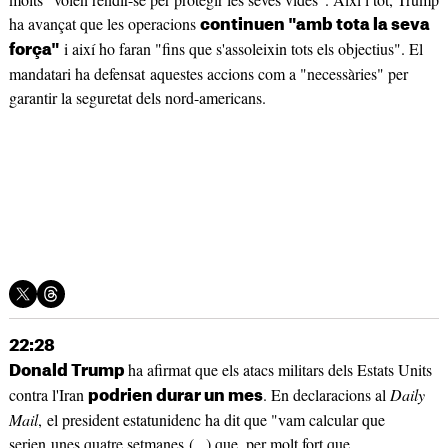
ha avançat que les operacions
continuen "amb tota la seva
i així ho faran "fins que s'assoleixin tots els objectius". El
força"
mandatari ha defensat aquestes accions com a "necessàries" per
garantir la seguretat dels nord-americans.
22:28
ha afirmat que els atacs militars dels Estats Units
Donald Trump
contra l'Iran
. En declaracions al
Daily
podrien durar un mes
Mail
, el president estatunidenc ha dit que "vam calcular que
serien unes quatre setmanes (...) que, per molt fort que