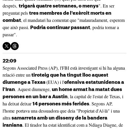
després,
". En ser
trigarà quatre setmanes, o menys
preguntat pels
tres membres de l'exèrcit morts en
, el mandatari ha comentat que "malauradament, esperem
combat
que això passi.
, podria tornar a
Podria continuar passant
passar".
22:09
Segons Associated Press (AP), l'FBI està investigant si hi ha alguna
relació entre un
tiroteig que ha tingut lloc aquest
(EUA) i l'
diumenge a Texas
ofensiva estatunidenca a
. Aquest diumenge,
l'Iran
un home armat ha matat dues
, la capital de l'estat de Texas, i
persones en un bar a Austin
ha deixat deixar
. Segons AP,
14 persones més ferides
l'home portava una dessuadora que deia "Propietat d'Al·là" i una
altra
samarreta amb un disseny de la bandera
. El tirador ha estat identificat com a Ndiaga Diagne, de
iraniana