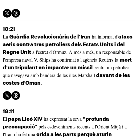
18:21
La
ha informat d'
Guàrdia Revolucionària de l'Iran
atacs
aeris contra tres petroliers dels Estats Units i del
a l'estret d'Ormuz. A més a més, un responsable de
Regne Unit
l'empresa naval V. Ships ha confirmat a l'agència Reuters la
mort
contra un petrolier
d'un tripulant en impactar un míssil
que navegava amb bandera de les illes Marshall
davant de les
.
costes d'Oman
18:11
El
ha expressat la seva
papa Lleó XIV
"profunda
pels esdeveniments recents a l'Orient Mitjà i a
preocupació"
l'Iran i ha fet una
crida a les parts perquè aturin