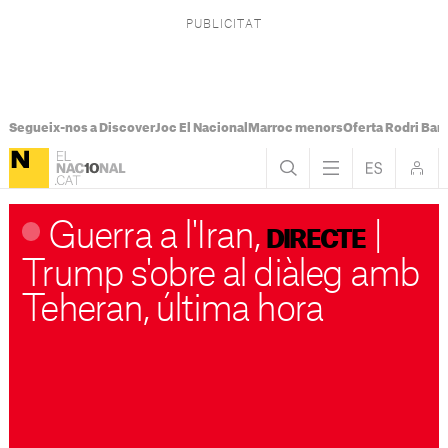
Segueix-nos a Discover
Joc El Nacional
Marroc menors
Oferta Rodri Bar
Guerra a l'Iran,
|
DIRECTE
Trump s'obre al diàleg amb
Teheran, última hora