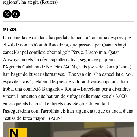
regions", ha afegit. (Reuters)
19:48
Una parella de catalans ha quedat atrapada a Tailàndia després que
el vol de connexió amb Barcelona, que passava per Qatar, s'hagi
cancel·lat pel conflicte obert al golf Pèrsic. L'aerolínia, Qatar
Airways, no els ha ofert cap alternativa, segons expliquen a
l'Agència Catalana de Notícies (ACN), i els joves de Tona (Osona)
han hagut de buscar alternatives. "Ens van dir, 's'ha cancel·lat el vol,
espavileu-vos'", relaten. Després de valorar diverses opcions, han
trobat una connexió Bangkok – Roma – Barcelona per a divendres
vinent, i lamenten que hauran de sufragar ells mateixos els 3.000
euros que els ha costat entre els dos. Segons diuen, tant
l'asseguradora com l'aerolínia els han argumentat que es tracta d'una
"causa de força major". (ACN)