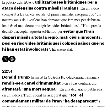
la petició dels EUA d'
utilitzar bases britàniques per a
. En un vídeo
atacs defensius contra míssils iranians
compartit a les xarxes socials, el primer ministre assegura que "els
nostres socis del Golf ens han demanat que fem més per defensar-
los, i és el meu deure protegir les vides britàniques". "Hem pres la
decisió d'acceptar aquesta sol·licitud per
evitar que l'Iran
dispari míssils a tota la regió, mati civils innocents,
posi en risc vides britàniques i colpegi països que no
", ha assenyalat.
hi han estat involucrats
22:51
ha instat la Guàrdia Revolucionària iraniana a
Donald Trump
o en el cas contrari, diu,
rendir-se a canvi d'immunitat
. En una declaració publicada
afrontarà "una mort segura"
en un vídeo a Truth Social ha assegurat que
"tot" el
i
comandament militar de l'Iran "ha desaparegut"
molts "volen rendir-se per protegir les seves vides". Així i tot, Trump