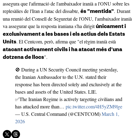
assegura que l'afirmació de l'ambaixador iranià a l'ONU sobre les
replesàlies de l'Iran a l'atac del dissabte,
. Durant
és "mentida"
una reunió del Consell de Seguretat de l'ONU, l'ambaixador iranià
va assegurar que la resposta iraniana s'ha dirigit
únicament i
exclusivament a les bases i els actius dels Estats
. El Centcom, però, afirma que "el règim iranià està
Units
atacant activament civils i ha atacat més d'una
".
dotzena de llocs
🚫 During a UN Security Council meeting yesterday,
the Iranian Ambassador to the U.N. stated their
response has been directed solely and exclusively at the
bases and assets of the United States. LIE.
✅The Iranian Regime is actively targeting civilians and
has attacked more than…
pic.twitter.com/4H5yZM9lge
— U.S. Central Command (@CENTCOM)
March 1,
2026