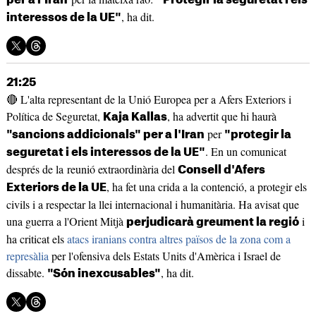
, ha dit.
interessos de la UE"
21:25
🔴 L'alta representant de la Unió Europea per a Afers Exteriors i
Política de Seguretat,
, ha advertit que hi haurà
Kaja Kallas
per
"sancions addicionals" per a l'Iran
"protegir la
. En un comunicat
seguretat i els interessos de la UE"
després de la reunió extraordinària del
Consell d'Afers
, ha fet una crida a la contenció, a protegir els
Exteriors de la UE
civils i a respectar la llei internacional i humanitària. Ha avisat que
una guerra a l'Orient Mitjà
i
perjudicarà greument la regió
ha criticat els
atacs iranians contra altres països de la zona com a
represàlia
per l'ofensiva dels Estats Units d'Amèrica i Israel de
dissabte.
, ha dit.
"Són inexcusables"