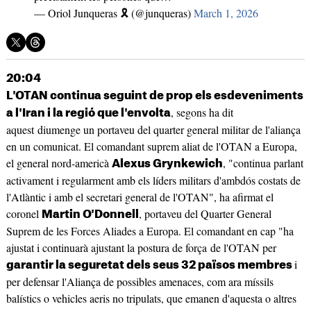
— Oriol Junqueras 🎗️ (@junqueras)
March 1, 2026
20:04
L'OTAN continua seguint de prop els esdeveniments
, segons ha dit
a l'Iran i la regió que l'envolta
aquest diumenge un portaveu del quarter general militar de l'aliança
en un comunicat. El comandant suprem aliat de l'OTAN a Europa,
el general nord-americà
, "continua parlant
Alexus Grynkewich
activament i regularment amb els líders militars d'ambdós costats de
l'Atlàntic i amb el secretari general de l'OTAN", ha afirmat el
coronel
, portaveu del Quarter General
Martin O'Donnell
Suprem de les Forces Aliades a Europa. El comandant en cap "ha
ajustat i continuarà ajustant la postura de força de l'OTAN per
i
garantir la seguretat dels seus 32 països membres
per defensar l'Aliança de possibles amenaces, com ara míssils
balístics o vehicles aeris no tripulats, que emanen d'aquesta o altres