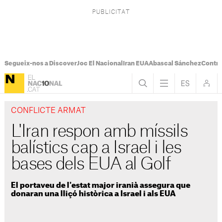
Segueix-nos a Discover
Joc El Nacional
Iran EUA
Abascal Sánchez
Control
CONFLICTE ARMAT
L'Iran respon amb míssils
balístics cap a Israel i les
bases dels EUA al Golf
El portaveu de l'estat major iranià assegura que
donaran una lliçó històrica a Israel i als EUA