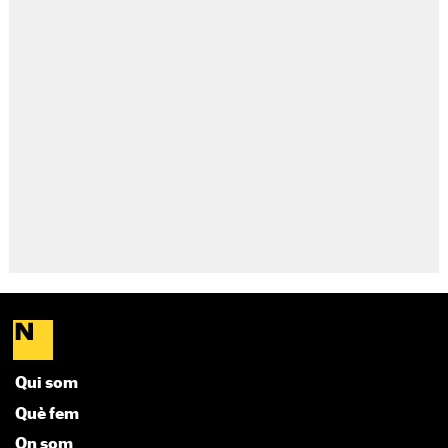
Qui som
Què fem
On som