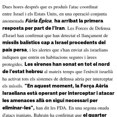
Dues hores després que es produís l'atac coordinat
entre Israel i els Estats Units, en una operació conjunta
anomenada
,
Fúria Èpica
ha arribat la primera
. Les Forces de Defensa
resposta per part de l'Iran
d'Israel han confirmat que han detectat el llançament de
míssils balístics cap a Israel procedents del
, i les alertes que s'han enviat als israelians
país persa
indiquen que entrin en habitacions segures i àrees
protegides.
Les sirenes han sonat en tot el nord
al mateix temps que l'exèrcit israelià
de l'estat hebreu
ha activat tots els sistemes de defensa aèria per interceptar
els míssils.
"En aquest moment, la Força Aèria
Israeliana està operant per interceptar i atacar
les amenaces allà on sigui necessari per
han dit les FDA. En una segona onada
eliminar-les",
d'atacs iranians, Bahrain ha confirmat que
el quarter