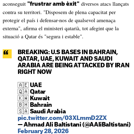
aconseguit
diversos atacs llançats
"frustrar amb èxit"
contra su territori. "Disposem de plena capacitat per
protegir el país i defensar-nos de qualsevol amenaça
externa", afirma el ministeri qatarià, tot afegint que la
situació a Qatar és "segura i estable".
BREAKING: U.S BASES IN BAHRAIN,
QATAR, UAE, KUWAIT AND SAUDI
ARABIA ARE BEING ATTACKED BY IRAN
RIGHT NOW
🇦🇪 UAE
🇶🇦 Qatar
🇰🇼 Kuwait
🇧🇭 Bahrain
🇸🇦 Saudi Arabia
pic.twitter.com/03XLmmD2ZX
— Ahmad Ali Baltistani (@AAliBaltistani)
February 28, 2026