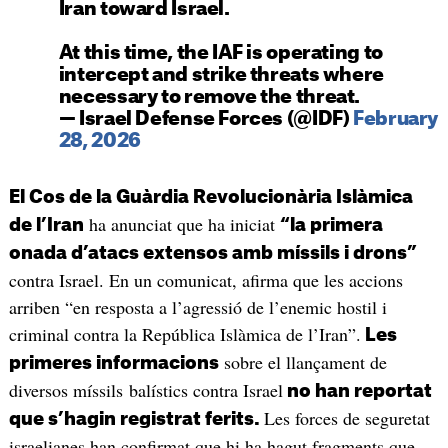
Iran toward Israel.
At this time, the IAF is operating to
intercept and strike threats where
necessary to remove the threat.
— Israel Defense Forces (@IDF)
February
28, 2026
El Cos de la Guàrdia Revolucionària Islàmica
ha anunciat que ha iniciat
de l’Iran
“la primera
onada d’atacs extensos amb míssils i drons”
contra Israel. En un comunicat, afirma que les accions
arriben “en resposta a l’agressió de l’enemic hostil i
criminal contra la República Islàmica de l’Iran”.
Les
sobre el llançament de
primeres informacions
diversos míssils balístics contra Israel
no han reportat
Les forces de seguretat
que s’hagin registrat ferits.
israelianes han confirmat que hi ha hagut fragments que