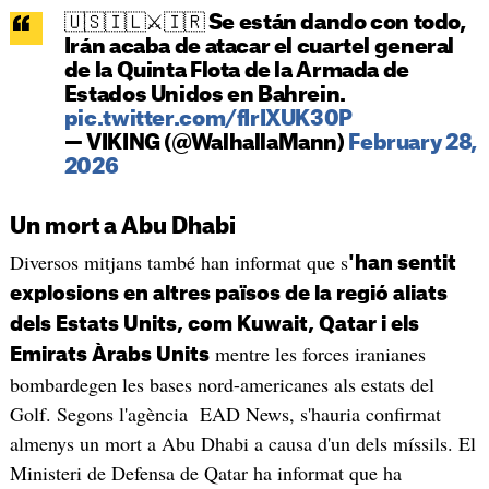
🇺🇸🇮🇱⚔️🇮🇷 Se están dando con todo,
Irán acaba de atacar el cuartel general
de la Quinta Flota de la Armada de
Estados Unidos en Bahrein.
pic.twitter.com/fIrIXUK30P
— VIKING (@WalhallaMann)
February 28,
2026
Un mort a Abu Dhabi
Diversos mitjans també han informat que s
'han sentit
explosions en altres països de la regió aliats
dels Estats Units, com Kuwait, Qatar i els
mentre les forces iranianes
Emirats Àrabs Units
bombardegen les bases nord-americanes als estats del
Golf. Segons l'agència EAD News, s'hauria confirmat
almenys un mort a Abu Dhabi a causa d'un dels míssils. El
Ministeri de Defensa de Qatar ha informat que ha