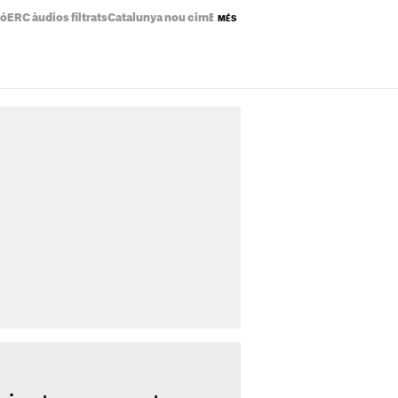
ió
ERC àudios filtrats
Catalunya nou cim
Eclipsi solar mapa
Preu de la llum a
MÉS