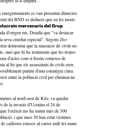
 després se'ls dispara".
s enregistraments es van presentar dimecres
erial del BND es dedueix que en les morts
olucrats mercenaris del Grup
ada d'origen rus. Detalla que "va destacar
 la seva crueltat especial". Segons
Der
eten demostrar que la massacre de civils no
ts, sinó que hi ha testimonis que les tropes
ena d'actes com si fossin comesos de
a al fet que els assassinats de civils eren
possiblement partint d'una estratègia clara.
error entre la població civil per eliminar-ne
ió.
òmetres al nord-oest de Kíiv, va quedar
s de la invasió d'Ucraïna el 24 de
n que l'exèrcit rus ha matat més de 300
blació, i que unes 50 han estat víctimes
 de cadàvers estesos al carrer amb les mans