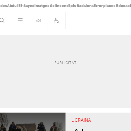
ades
Abdul El-Sayed
Imatges Sol
Incendi pis Badalona
Error places Educac
UCRAÏNA