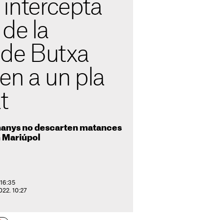
intercepta
de la
de Butxa
en a un pla
t
emanys no descarten matances
m Mariúpol
 16:35
2022. 10:27