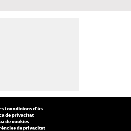
s i condicions d'ús
ca de privacitat
ica de cookies
rències de privacitat