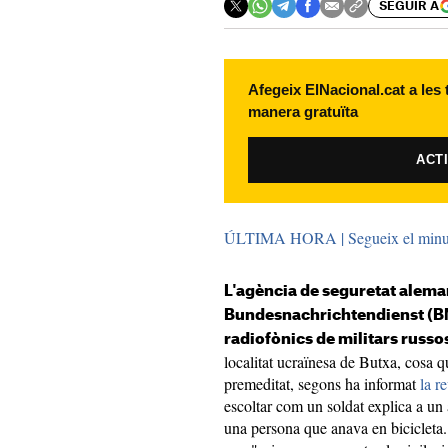
SEGUIR A
Afegeix ElNacional.cat a les
manera gratuïta
ACT
ÚLTIMA HORA | Segueix el minut a
L'agència de seguretat alem
Bundesnachrichtendienst (BN
radiofònics de militars russo
localitat ucraïnesa de Butxa, cosa q
premeditat, segons ha informat
la r
escoltar com un soldat explica a un a
una persona que anava en bicicleta.