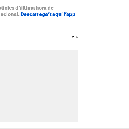
otícies d’última hora de
nacional.
Descarrega’t aquí l’app
MÉS