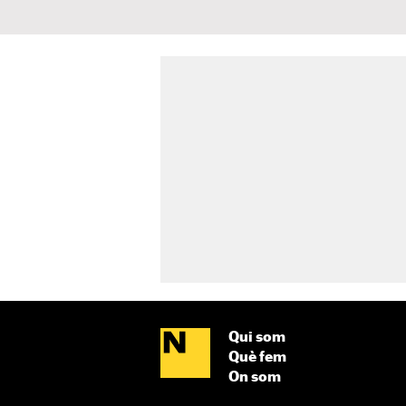
Qui som
Què fem
On som