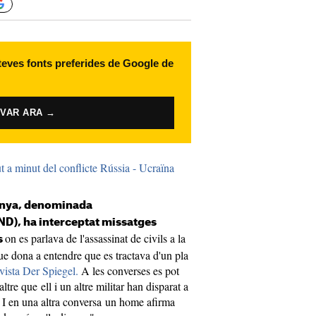
 teves fonts preferides de Google de
IVAR ARA →
 minut del conflicte Rússia - Ucraïna
anya, denominada
D), ha interceptat missatges
on es parlava de l'assassinat de civils a la
s
ue dona a entendre que es tractava d'un pla
evista Der Spiegel.
A les converses es pot
ltre que ell i un altre militar han disparat a
 I en una altra conversa un home afirma