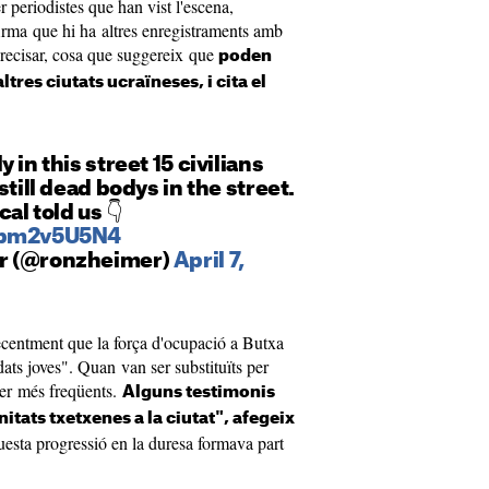
r periodistes que han vist l'escena,
firma que hi ha altres enregistraments amb
precisar, cosa que suggereix que
poden
ltres ciutats ucraïneses, i cita el
 in this street 15 civilians
still dead bodys in the street.
al told us 👇
/obm2v5U5N4
r (@ronzheimer)
April 7,
ecentment que la força d'ocupació a Butxa
ats joves". Quan van ser substituïts per
 ser més freqüents.
Alguns testimonis
itats txetxenes a la ciutat", afegeix
questa progressió en la duresa formava part