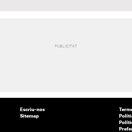
Escriu-nos
Terme
Sitemap
Políti
Polít
Prefe