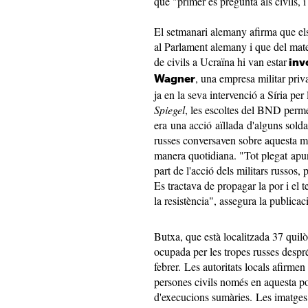
que "primer es pregunta als civils, i
El setmanari alemany afirma que el
al Parlament alemany i que del mat
de civils a Ucraïna hi van estar
inv
, una empresa militar priv
Wagner
ja en la seva intervenció a Síria per
Spiegel
, les escoltes del BND perm
era una acció aïllada d'alguns solda
russes conversaven sobre aquesta m
manera quotidiana. "Tot plegat apunt
part de l'acció dels militars russos, 
Es tractava de propagar la por i el t
la resistència", assegura la publicac
Butxa, que està localitzada 37 quil
ocupada per les tropes russes despré
febrer. Les autoritats locals afirme
persones civils només en aquesta po
d'execucions sumàries. Les imatges