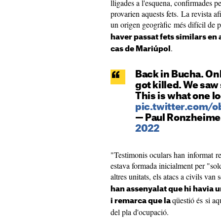
lligades a l'esquena, confirmades pe
provarien aquests fets. La revista a
un origen geogràfic més difícil de 
haver passat fets similars en a
.
cas de Mariúpol
Back in Bucha. Only
got killed. We saw 
This is what one loc
pic.twitter.com
— Paul Ronzheime
2022
"Testimonis oculars han informat r
estava formada inicialment per "sold
altres unitats, els atacs a civils van
han assenyalat que hi havia un
qüestió és si a
i remarca que la
del pla d'ocupació.