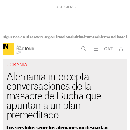
Síguenos en Discover
Juego El Nacional
Ultimátum Gobierno Italia
Melon
UCRANIA
Alemania intercepta
conversaciones de la
masacre de Bucha que
apuntan a un plan
premeditado
Los servicios secretos alemanes no descartan