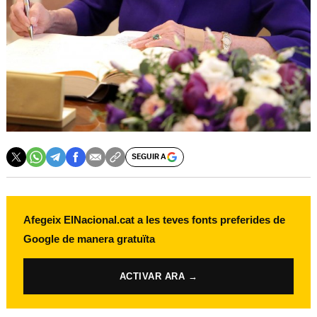
SEGUIR A
Afegeix ElNacional.cat a les teves fonts preferides de
Google de manera gratuïta
ACTIVAR ARA →