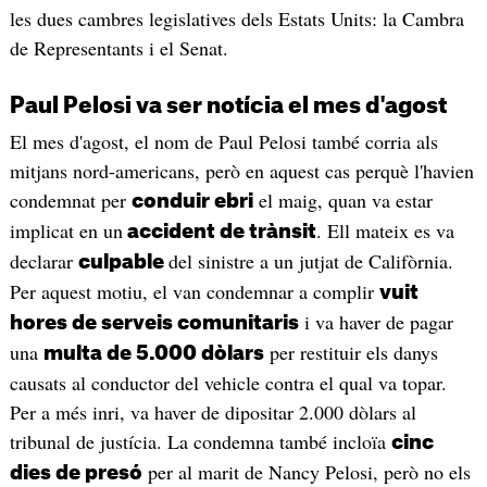
les dues cambres legislatives dels Estats Units: la Cambra
de Representants i el Senat.
Paul Pelosi va ser notícia el mes d'agost
El mes d'agost, el nom de Paul Pelosi també corria als
mitjans nord-americans, però en aquest cas perquè l'havien
condemnat per
el maig, quan va estar
conduir ebri
implicat en un
. Ell mateix es va
accident de trànsit
declarar
del sinistre a un jutjat de Califòrnia.
culpable
Per aquest motiu, el van condemnar a complir
vuit
i va haver de pagar
hores de serveis comunitaris
una
per restituir els danys
multa de 5.000 dòlars
causats al conductor del vehicle contra el qual va topar.
Per a més inri, va haver de dipositar 2.000 dòlars al
tribunal de justícia. La condemna també incloïa
cinc
per al marit de Nancy Pelosi, però no els
dies de presó