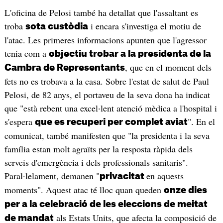
L'oficina de Pelosi també ha detallat que l'assaltant es
troba
i encara s'investiga el motiu de
sota custòdia
l'atac. Les primeres informacions apunten que l'agressor
tenia com a
objectiu trobar a la presidenta de la
, que en el moment dels
Cambra de Representants
fets no es trobava a la casa. Sobre l'estat de salut de Paul
Pelosi, de 82 anys, el portaveu de la seva dona ha indicat
que "està rebent una excel·lent atenció mèdica a l'hospital i
s'espera
". En el
que es recuperi per complet aviat
comunicat, també manifesten que "la presidenta i la seva
família estan molt agraïts per la resposta ràpida dels
serveis d'emergència i dels professionals sanitaris".
Paral·lelament, demanen "
en aquests
privacitat
moments". Aquest atac té lloc quan queden
onze dies
per a la celebració de les eleccions de meitat
als Estats Units, que afecta la composició de
de mandat