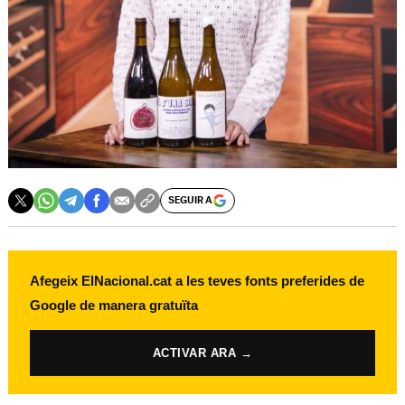
SEGUIR A
Afegeix ElNacional.cat a les teves fonts preferides de
Google de manera gratuïta
ACTIVAR ARA →