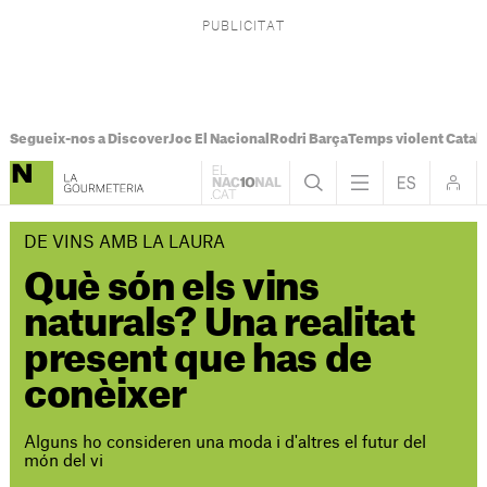
Segueix-nos a Discover
Joc El Nacional
Rodri Barça
Temps violent Catal
DE VINS AMB LA LAURA
Què són els vins
naturals? Una realitat
present que has de
conèixer
Alguns ho consideren una moda i d'altres el futur del
món del vi