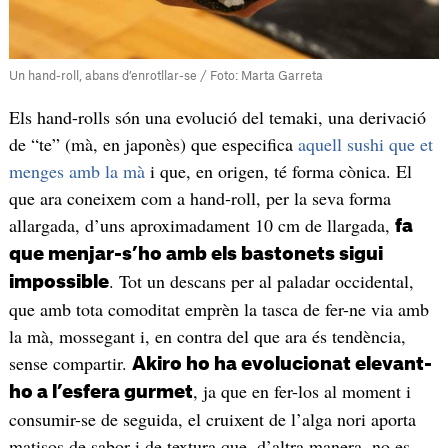
Un hand-roll, abans d’enrotllar-se / Foto: Marta Garreta
Els hand-rolls són una evolució del temaki, una derivació
de “te” (mà, en japonès) que especifica
aquell sushi que et
menges amb la mà
i que, en origen, té forma cònica. El
que ara coneixem com a hand-roll, per la seva forma
allargada, d’uns aproximadament 10 cm de llargada,
fa
que menjar-s’ho amb els bastonets sigui
. Tot un descans per al paladar occidental,
impossible
que amb tota comoditat emprèn la tasca de fer-ne via amb
la mà, mossegant i, en contra del que ara és tendència,
sense compartir.
Akiro ho ha evolucionat elevant-
, ja que en fer-los al moment i
ho a l’esfera gurmet
consumir-se de seguida, el cruixent de l’alga nori aporta
matisos de sabor i de textura que, d’altra manera, no es