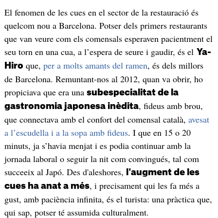
El fenomen de les cues en el sector de la restauració és
quelcom nou a Barcelona. Potser dels primers restaurants
que van veure com els comensals esperaven pacientment el
seu torn en una cua, a l’espera de seure i gaudir, és el
Ya-
que,
per a molts amants del ramen
, és dels millors
Hiro
de Barcelona. Remuntant-nos al 2012, quan va obrir, ho
propiciava que era una
subespecialitat de la
, fideus amb brou,
gastronomia japonesa inèdita
que connectava amb el confort del comensal català,
avesat
a l’escudella i a la sopa amb fideus
. I que en 15 o 20
minuts, ja s’havia menjat i es podia continuar amb la
jornada laboral o seguir la nit com convingués, tal com
succeeix al Japó. Des d'aleshores,
l'augment de les
, i precisament qui les fa més a
cues ha anat a més
gust, amb paciència infinita, és el turista: una pràctica que,
qui sap, potser té assumida culturalment.