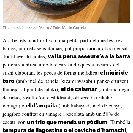
El sashimi de toro de l’Akiro / Foto: Marta Garreta
Ara bé, els hand-roll són una petita part del que les tres
barres, amb els seus itamae, pot proporcionar al comensal.
Tot i haver-hi taules,
val la pena asseure’s a la barra
per entretenir-se amb la destresa d’aquests mestres del
sushi elaborant les peces de forma metòdica:
el nigiri de
(amb mel de panela, kizami wasabi i panko cruixent,
toro
flamejat al punt de tataki),
(amb mantega
el de calamar
de miso, rovell d’ou deshidratat, oli verd i furikake
tamago) o
(amb kabayaki, mel de canya,
el d’anguila
jengibre confitat en vinagre i xocolata amb un 50% de
cacau) són
. També la
un trio que mereix un pòdium
,
tempura de llagostins o el ceviche d’hamachi