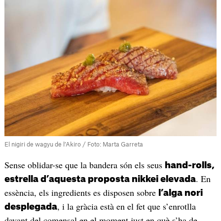
El nigiri de wagyu de l’Akiro / Foto: Marta Garreta
Sense oblidar-se que la bandera són els seus
hand-rolls,
. En
estrella d’aquesta proposta nikkei elevada
essència, els ingredients es disposen sobre
l’alga nori
, i la gràcia està en el fet que s’enrotlla
desplegada
davant del comensal en el moment just en què s’ha de