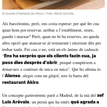
El ceviche d’hamachi de l’Akiro / Foto: Marta Garreta
Als barcelonins, però, ens costa esperar: per què fer cua
quan hom pot reservar, arribar a l’establiment, seure,
gaudir i marxar? Però, quan no hi ha reserves, no queda
altra opció que atansar-se al restaurant i encreuar dits per
trobar taula. Fer cua o no, està en els ànims de cadascú.
“
Ens ha sorprès que els clients facin cua, ja
, perquè comptàvem a
pocs dies després d’obrir
donar-nos a conèixer de mica en mica”. Qui ho afirma és
l’
, alegre com un gínjol, rere la barra del
Alonso
.
restaurant Akiro
Un concepte gastronòmic parit a Madrid, de la mà del
xef
, un peruà que ha entès
Luis Arévalo
què agrada a