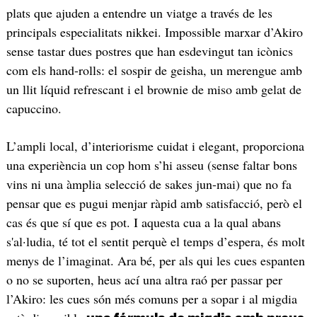
plats que ajuden a entendre un viatge a través de les
principals especialitats nikkei. Impossible marxar d’Akiro
sense tastar dues postres que han esdevingut tan icònics
com els hand-rolls: el sospir de geisha, un merengue amb
un llit líquid refrescant i el brownie de miso amb gelat de
capuccino.
L’ampli local, d’interiorisme cuidat i elegant, proporciona
una experiència un cop hom s’hi asseu (sense faltar bons
vins ni una àmplia selecció de sakes jun-mai) que no fa
pensar que es pugui menjar ràpid amb satisfacció, però el
cas és que sí que es pot. I aquesta cua a la qual abans
s'al·ludia, té tot el sentit perquè el temps d’espera, és molt
menys de l’imaginat. Ara bé, per als qui les cues espanten
o no se suporten, heus ací una altra raó per passar per
l’Akiro: les cues són més comuns per a sopar i al migdia