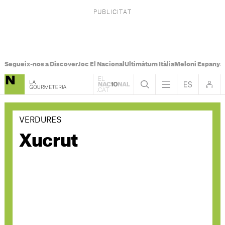
Segueix-nos a Discover
Joc El Nacional
Ultimàtum Itàlia
Meloni Espanya
VERDURES
Xucrut