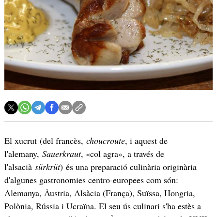
El xucrut (del francès,
choucroute
, i aquest de
l'alemany,
Sauerkraut
, «col agra», a través de
l'alsacià
sürkrüt
) és una preparació culinària originària
d'algunes gastronomies centro-europees com són:​
Alemanya, Àustria, Alsàcia (França), Suïssa, Hongria,
Polònia, Rússia i Ucraïna. El seu ús culinari s'ha estès a