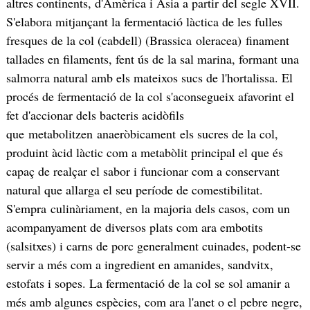
altres continents, d'Amèrica i Àsia a partir del segle XVII.​
S'elabora mitjançant la fermentació làctica de les fulles
fresques de la col (cabdell) (Brassica oleracea) finament
tallades en filaments,​ fent ús de la sal marina, formant una
salmorra natural amb els mateixos sucs de l'hortalissa. El
procés de fermentació de la col s'aconsegueix afavorint el
fet d'accionar dels bacteris acidòfils
que metabolitzen anaeròbicament els sucres de la col,
produint àcid làctic com a metabòlit principal el que és
capaç de realçar el sabor i funcionar com a conservant
natural que allarga el seu període de comestibilitat.
S'empra culinàriament, en la majoria dels casos, com un
acompanyament de diversos plats com ara embotits
(salsitxes) i carns de porc generalment cuinades, podent-se
servir a més com a ingredient en amanides, sandvitx,
estofats i sopes. La fermentació de la col se sol amanir a
més amb algunes espècies, com ara l'anet o el pebre negre,