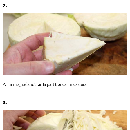
2.
A mi m'agrada retirar la part troncal, més dura.
3.