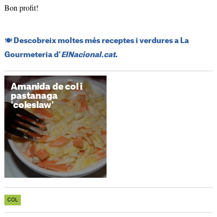
Bon profit!
​🍽️​ Descobreix moltes més receptes i verdures a La
Gourmeteria d’
ElNacional.cat
.
Amanida de col i
pastanaga
'coleslaw'
COL