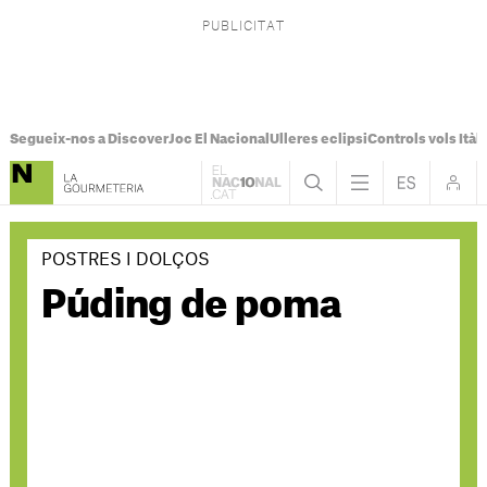
Segueix-nos a Discover
Joc El Nacional
Ulleres eclipsi
Controls vols Itàli
POSTRES I DOLÇOS
Púding de poma