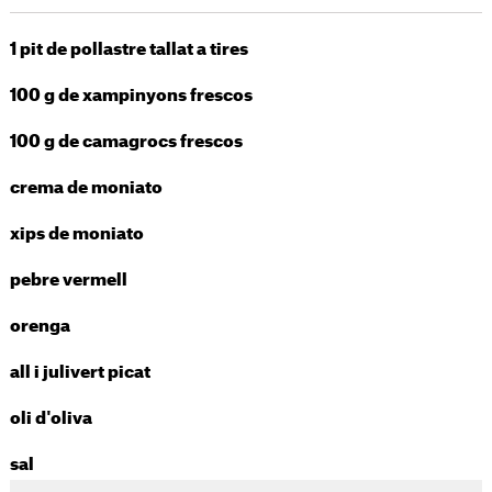
1 pit de pollastre tallat a tires
100 g de xampinyons frescos
100 g de camagrocs frescos
crema de moniato
xips de moniato
pebre vermell
orenga
all i julivert picat
oli d'oliva
sal