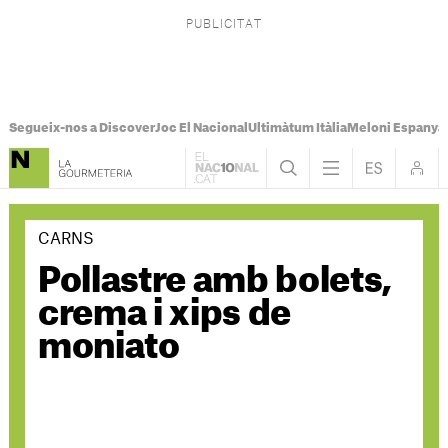
Segueix-nos a Discover
Joc El Nacional
Ultimàtum Itàlia
Meloni Espanya
CARNS
Pollastre amb bolets,
crema i xips de
moniato