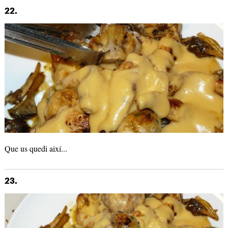
22.
Que us quedi així...
23.