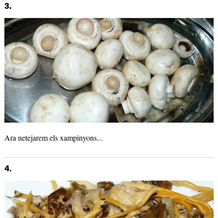
3.
Ara netejarem els xampinyons...
4.